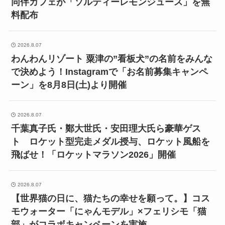
同伴カフェが「ソルティーレモンジュース」を無
料配布
2026.8.07
わんわんリゾート 粟津の”看板犬”の名前をみんな
で決めよう！Instagramで「お名前募集キャンペ
ーン」を8月8日(土)より開催
2026.8.07
千葉真子氏・鄭大世氏・安田理大氏ら豪華ゲス
ト ロケット型完走メダル授与、ロケット風船を
飛ばせ！「ロケットマラソン2026」開催
2026.8.07
【世界猫の日に、猫たちの幸せを願って。】コス
モウォーター「にゃんモデル」×フェリシモ「猫
部」がコラボキャンペーンを実施