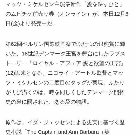
マッツ・ミケルセン主演最新作『愛を耕すひと』
のムビチケ前売り券（オンライン）が、本日12月6
日(金)より発売中だ。
第62回ベルリン国際映画祭でふたつの銀熊賞に輝
いた、18世紀デンマーク王宮を舞台にしたラブス
トーリー『ロイヤル・アフェア 愛と欲望の王宮』
(12)以来となる、ニコライ・アーセル監督とマッ
ツ・ミケルセンの二度目のタッグが実現。ふたり
が再び描くのは、時を同じくしたデンマーク開拓
史の裏に隠された、ある愛の物語。
原作は、イダ・ジェッセンによる史実に基づく歴
史小説「The Captain and Ann Barbara（英