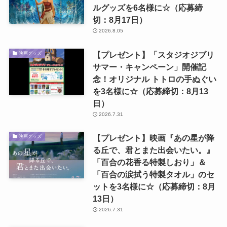
ルグッズを6名様に☆（応募締
切：8月17日）
2026.8.05
【プレゼント】「スタジオジブリ
映画グッズ
サマー・キャンペーン」開催記
念！オリジナル トトロの手ぬぐい
を3名様に☆（応募締切：8月13
日）
2026.7.31
【プレゼント】映画『あの星が降
映画グッズ
る丘で、君とまた出会いたい。』
「百合の花香る特製しおり」＆
「百合の涙拭う特製タオル」のセ
ットを3名様に☆（応募締切：8月
13日）
2026.7.31