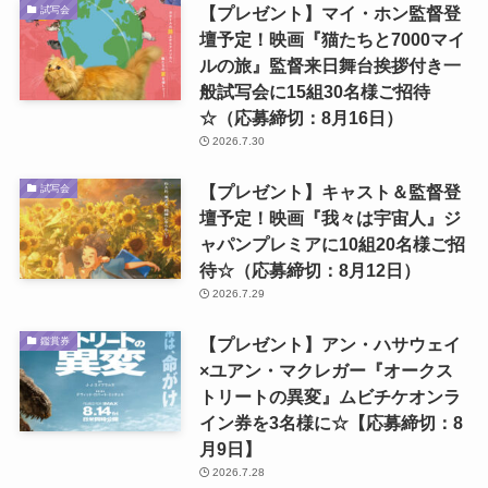
【プレゼント】マイ・ホン監督登
試写会
壇予定！映画『猫たちと7000マイ
ルの旅』監督来日舞台挨拶付き一
般試写会に15組30名様ご招待
☆（応募締切：8月16日）
2026.7.30
【プレゼント】キャスト＆監督登
試写会
壇予定！映画『我々は宇宙人』ジ
ャパンプレミアに10組20名様ご招
待☆（応募締切：8月12日）
2026.7.29
【プレゼント】アン・ハサウェイ
鑑賞券
×ユアン・マクレガー『オークス
トリートの異変』ムビチケオンラ
イン券を3名様に☆【応募締切：8
月9日】
2026.7.28