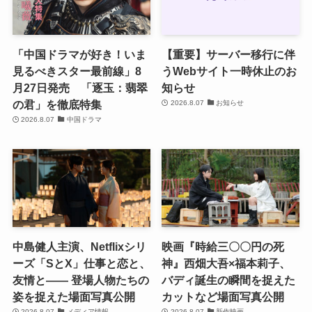
「中国ドラマが好き！いま
【重要】サーバー移行に伴
見るべきスター最前線」8
うWebサイト一時休止のお
月27日発売 「逐玉：翡翠
知らせ
の君」を徹底特集
2026.8.07
お知らせ
2026.8.07
中国ドラマ
中島健人主演、Netflixシリ
映画『時給三〇〇円の死
ーズ「SとX」仕事と恋と、
神』西畑大吾×福本莉子、
友情と―― 登場人物たちの
バディ誕生の瞬間を捉えた
姿を捉えた場面写真公開
カットなど場面写真公開
2026.8.07
メディア情報
2026.8.07
新作映画