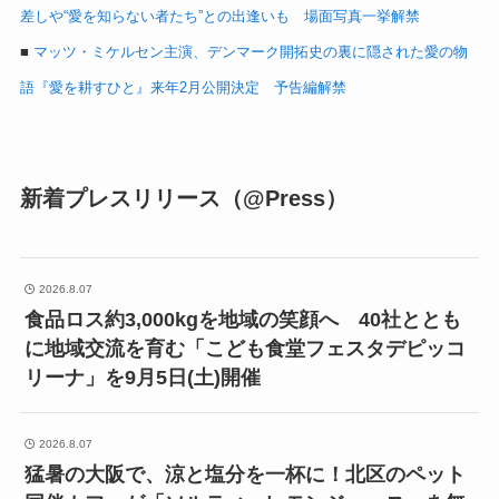
差しや“愛を知らない者たち”との出逢いも 場面写真一挙解禁
■
マッツ・ミケルセン主演、デンマーク開拓史の裏に隠された愛の物
語『愛を耕すひと』来年2月公開決定 予告編解禁
新着プレスリリース（@Press）
2026.8.07
食品ロス約3,000kgを地域の笑顔へ 40社ととも
に地域交流を育む「こども食堂フェスタデピッコ
リーナ」を9月5日(土)開催
2026.8.07
猛暑の大阪で、涼と塩分を一杯に！北区のペット