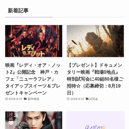
新着記事
映画『レディ・オア・ノッ
【プレゼント】ドキュメン
ト2』公開記念 神戸・カ
タリー映画『戦場0地点』
フェ「ニューラフレア」
特別試写会に40組80名様ご
タイアップスイーツ＆プレ
招待☆（応募締切：8月19
ゼントキャンペーン
日）
2026.8.07
新作映画
2026.8.07
試写会