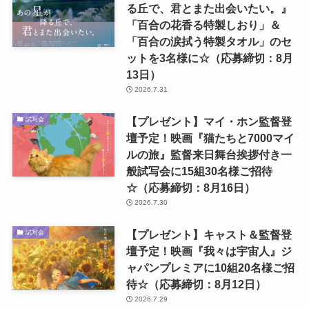
る丘で、君とまた出会いたい。』
「百合の花香る特製しおり」＆
「百合の涙拭う特製タオル」のセ
ットを3名様に☆（応募締切：8月
13日）
2026.7.31
【プレゼント】マイ・ホン監督登
試写会
壇予定！映画『猫たちと7000マイ
ルの旅』監督来日舞台挨拶付き一
般試写会に15組30名様ご招待
☆（応募締切：8月16日）
2026.7.30
【プレゼント】キャスト＆監督登
試写会
壇予定！映画『我々は宇宙人』ジ
ャパンプレミアに10組20名様ご招
待☆（応募締切：8月12日）
2026.7.29