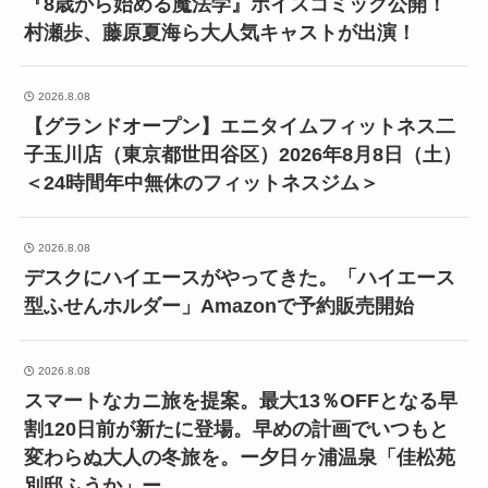
『8歳から始める魔法学』ボイスコミック公開！
村瀬歩、藤原夏海ら大人気キャストが出演！
2026.8.08
【グランドオープン】エニタイムフィットネス二
子玉川店（東京都世田谷区）2026年8月8日（土）
＜24時間年中無休のフィットネスジム＞
2026.8.08
デスクにハイエースがやってきた。「ハイエース
型ふせんホルダー」Amazonで予約販売開始
2026.8.08
スマートなカニ旅を提案。最大13％OFFとなる早
割120日前が新たに登場。早めの計画でいつもと
変わらぬ大人の冬旅を。ー夕日ヶ浦温泉「佳松苑
別邸ふうか」ー