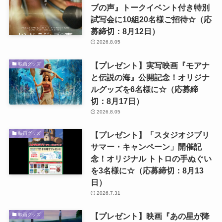
ブの声』トークイベント付き特別
試写会に10組20名様ご招待☆（応
募締切：8月12日）
2026.8.05
【プレゼント】実写映画『モアナ
映画グッズ
と伝説の海』公開記念！オリジナ
ルグッズを6名様に☆（応募締
切：8月17日）
2026.8.05
【プレゼント】「スタジオジブリ
映画グッズ
サマー・キャンペーン」開催記
念！オリジナル トトロの手ぬぐい
を3名様に☆（応募締切：8月13
日）
2026.7.31
【プレゼント】映画『あの星が降
映画グッズ