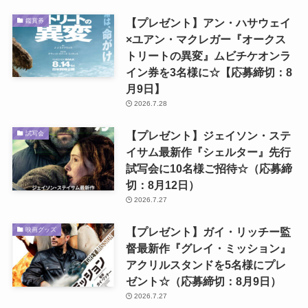
【プレゼント】アン・ハサウェイ
鑑賞券
×ユアン・マクレガー『オークス
トリートの異変』ムビチケオンラ
イン券を3名様に☆【応募締切：8
月9日】
2026.7.28
【プレゼント】ジェイソン・ステ
試写会
イサム最新作『シェルター』先行
試写会に10名様ご招待☆（応募締
切：8月12日）
2026.7.27
【プレゼント】ガイ・リッチー監
映画グッズ
督最新作『グレイ・ミッション』
アクリルスタンドを5名様にプレ
ゼント☆（応募締切：8月9日）
2026.7.27