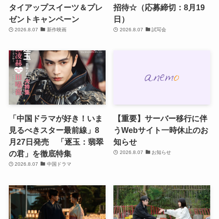
タイアップスイーツ＆プレ
招待☆（応募締切：8月19
ゼントキャンペーン
日）
2026.8.07
新作映画
2026.8.07
試写会
「中国ドラマが好き！いま
【重要】サーバー移行に伴
見るべきスター最前線」8
うWebサイト一時休止のお
月27日発売 「逐玉：翡翠
知らせ
の君」を徹底特集
2026.8.07
お知らせ
2026.8.07
中国ドラマ