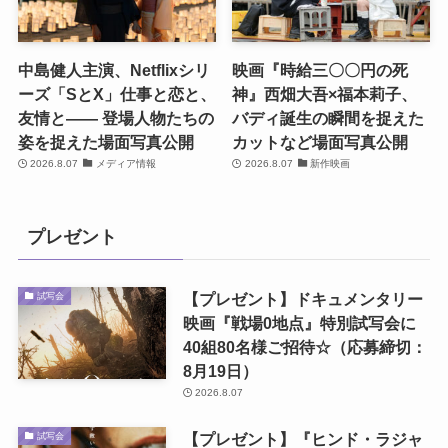
中島健人主演、Netflixシリ
映画『時給三〇〇円の死
ーズ「SとX」仕事と恋と、
神』西畑大吾×福本莉子、
友情と―― 登場人物たちの
バディ誕生の瞬間を捉えた
姿を捉えた場面写真公開
カットなど場面写真公開
2026.8.07
メディア情報
2026.8.07
新作映画
プレゼント
【プレゼント】ドキュメンタリー
試写会
映画『戦場0地点』特別試写会に
40組80名様ご招待☆（応募締切：
8月19日）
2026.8.07
【プレゼント】『ヒンド・ラジャ
試写会