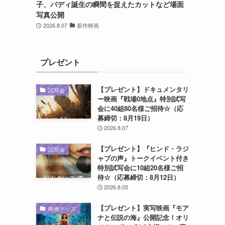
子、バディ誕生の瞬間を捉えたカットなど場面
写真公開
2026.8.07
新作映画
プレゼント
【プレゼント】ドキュメンタリ
試写会
ー映画『戦場0地点』特別試写
会に40組80名様ご招待☆（応
募締切：8月19日）
2026.8.07
【プレゼント】『ヒンド・ラジ
試写会
ャブの声』トークイベント付き
特別試写会に10組20名様ご招
待☆（応募締切：8月12日）
2026.8.05
【プレゼント】実写映画『モア
映画グッズ
ナと伝説の海』公開記念！オリ