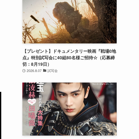
【プレゼント】ドキュメンタリー映画『戦場0地
点』特別試写会に40組80名様ご招待☆（応募締
切：8月19日）
2026.8.07
試写会