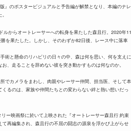
場版』のポスタービジュアルと予告編が解禁となり、本編のナレ
た。
ドルからオートレーサーへの転身を果たした森且行。2020年1
優勝を果たした。しかし、そのわずか82日後、レース中に落車
る手術と懸命のリハビリの日々の中、森は何を思い、何を支え
なお、走ることを辞めない彼を突き動かすものは何なのか。
場所でカメラをまわし、肉親やレーサー仲間、担当医、そして
てくるのは、家族や仲間たちとの変わらない絆と熱い想いだっ
ンタリー映画祭に於いて上映された『オートレーサー森且行 約束
えて再編集され、森且行の不屈の闘志の源泉を浮かび上がらせ