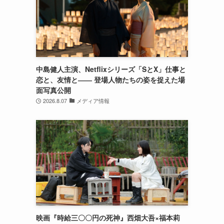
中島健人主演、Netflixシリーズ「SとX」仕事と
恋と、友情と―― 登場人物たちの姿を捉えた場
面写真公開
2026.8.07
メディア情報
映画『時給三〇〇円の死神』西畑大吾×福本莉