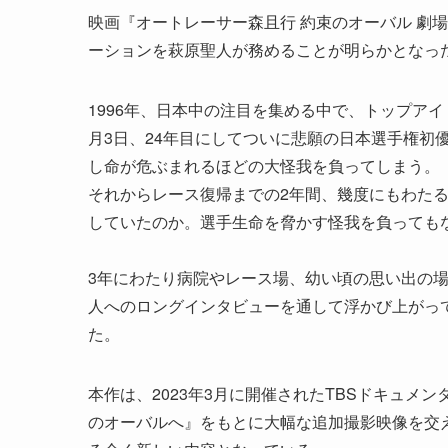
映画『オートレーサー森且行 約束のオーバル 劇
ーションを萩原聖人が務めることが明らかとなっ
1996年、日本中の注目を集める中で、トップアイ
月3日、24年目にしてついに悲願の日本選手権初
し命が危ぶまれるほどの大怪我を負ってしまう。
それからレース復帰までの2年間、幾度にもわた
していたのか。選手生命を脅かす怪我を負っても
3年にわたり病院やレース場、幼い頃の思い出の
人へのロングインタビューを通して浮かび上がっ
た。
本作は、2023年3月に開催されたTBSドキュメ
のオーバルへ』をもとに大幅な追加撮影映像を交