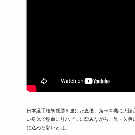
日本選手権初優勝を遂げた直後、落車を機に大怪
い身体で懸命にリハビリに臨みながら、兄・久典
に込めた願いとは。