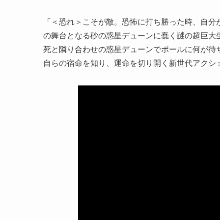
「＜恐れ＞こそが敵。恐怖に打ち勝った時、自分
の舞台となる砂の惑星デューンに蠢く謎の超巨大
死と隣り合わせの惑星デューンでポールに何が待
自らの宿命を知り、運命を切り開く新世代アクシ