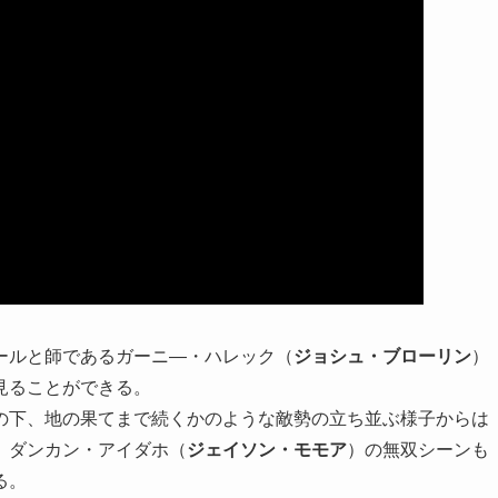
ールと師であるガーニ―・ハレック（
ジョシュ・ブローリン
）
見ることができる。
の下、地の果てまで続くかのような敵勢の立ち並ぶ様子からは
、ダンカン・アイダホ（
ジェイソン・モモア
）の無双シーンも
る。