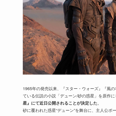
1965年の発売以来、『スター・ウォーズ』『風
ている伝説の小説「デューン/砂の惑星」を原作に
星』にて近日公開されることが決定した
。
砂に覆われた惑星“デューン”を舞台に、主人公ポ