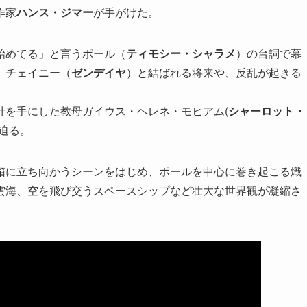
作家
ハンス・ジマー
が手がけた。
始めてる」と言うポール（
ティモシー・シャラメ
）の台詞で幕
、チェイニー（
ゼンデイヤ
）と結ばれる将来や、反乱が起きる
針を手にした教母ガイウス・ヘレネ・モヒアム(
シャーロット・
迫る。
箱に立ち向かうシーンをはじめ、ポールを中心に巻き起こる熾
雲海、空を飛び交うスペースシップなど壮大な世界観が凝縮さ