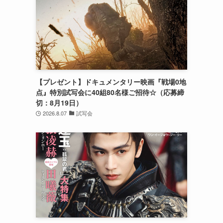
【プレゼント】ドキュメンタリー映画『戦場0地
点』特別試写会に40組80名様ご招待☆（応募締
切：8月19日）
2026.8.07
試写会