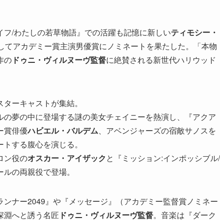
イフ/わたしの若草物語』での活躍も記憶に新しい
ティモシー・
にしてアカデミー賞主演男優賞にノミネートを果たした。「本物
作の
ドゥニ・ヴィルヌーヴ監督
に絶賛される新世代ハリウッド
スターキャストが集結。
ルの夢の中に登場する謎の美女チェイニーを熱演し、『アクア
ー賞俳優
ハビエル・バルデム
、アベンジャーズの宿敵サノスを
ートする腹心を演じる。
ロン役の
オスカー・アイザック
と『ミッション:インポッシブル/
ールの両親役で登場。
ンナー2049』や『メッセージ』（アカデミー監督賞ノミネー
深淵へと誘う名匠
ドゥニ・ヴィルヌーヴ監督
。音楽は『ダーク