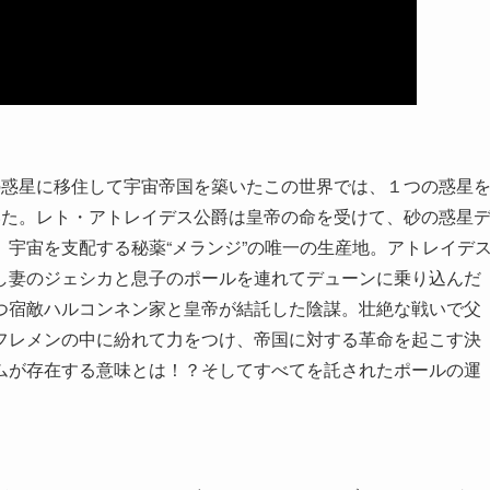
以外の惑星に移住して宇宙帝国を築いたこの世界では、１つの惑星
いた。レト・アトレイデス公爵は皇帝の命を受けて、砂の惑星
宇宙を支配する秘薬“メランジ”の唯一の生産地。アトレイデ
し妻のジェシカと息子のポールを連れてデューンに乗り込んだ
つ宿敵ハルコンネン家と皇帝が結託した陰謀。壮絶な戦いで父
フレメンの中に紛れて力をつけ、帝国に対する革命を起こす決
ムが存在する意味とは！？そしてすべてを託されたポールの運