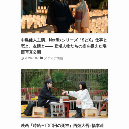
中島健人主演、Netflixシリーズ「SとX」仕事と
恋と、友情と―― 登場人物たちの姿を捉えた場
面写真公開
2026.8.07
メディア情報
映画『時給三〇〇円の死神』西畑大吾×福本莉