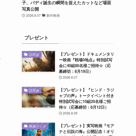
子、バディ誕生の瞬間を捉えたカットなど場面
写真公開
2026.8.07
新作映画
プレゼント
を
【プレゼント】ドキュメンタリ
試写会
デ
ー映画『戦場0地点』特別試写
会に40組80名様ご招待☆（応
ス
募締切：8月19日）
2026.8.07
【プレゼント】『ヒンド・ラジ
試写会
ャブの声』トークイベント付き
特別試写会に10組20名様ご招
待☆（応募締切：8月12日）
2026.8.05
【プレゼント】実写映画『モア
映画グッズ
ナと伝説の海』公開記念！オリ