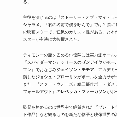
る。
主役を演じるのは『ストーリー・オブ・マイ・ラ
シャラメ
。『君の名前で僕を呼んで』では21歳
の映画スターで、狂気のカリスマ性がある」と本
スターが主演に大抜擢された。
ティモシーの脇を固める俳優陣には実力派オール
『スパイダーマン』シリーズの
ゼンデイヤ
がポー
マン』でおなじみ
ジェイソン・モモア
、アカデミ
演じた
ジョシュ・ブローリン
がポールを全力サポ
また、『スター・ウォーズ』続三部作ポー・ダメ
フォールアウト』の
レベッカ・ファーガソン
がポ
監督を務めるのは世界中で絶賛された『ブレードラ
ト作品）など観るものを新たな物語と映像世界の