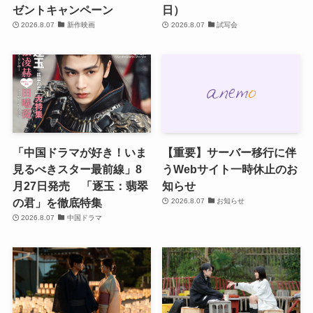
ゼントキャンペーン
日）
2026.8.07
新作映画
2026.8.07
試写会
「中国ドラマが好き！いま
【重要】サーバー移行に伴
見るべきスター最前線」8
うWebサイト一時休止のお
月27日発売 「逐玉：翡翠
知らせ
の君」を徹底特集
2026.8.07
お知らせ
2026.8.07
中国ドラマ