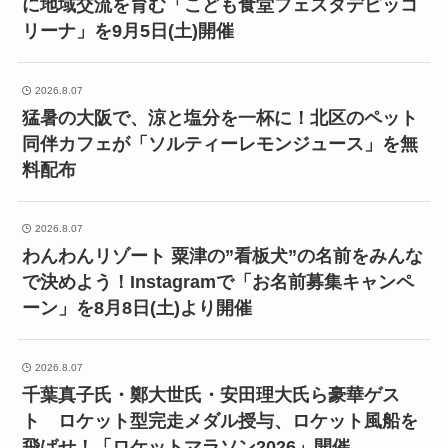
に地域交流を育む「こども食堂フェスタデピッコ
リーナ」を9月5日(土)開催
2026.8.07
猛暑の大阪で、涼と塩分を一杯に！北区のペット
同伴カフェが「ソルティーレモンジュース」を無
料配布
2026.8.07
わんわんリゾート 粟津の”看板犬”の名前をみんな
で決めよう！Instagramで「お名前募集キャンペ
ーン」を8月8日(土)より開催
2026.8.07
千葉真子氏・鄭大世氏・安田理大氏ら豪華ゲス
ト ロケット型完走メダル授与、ロケット風船を
飛ばせ！「ロケットマラソン2026」開催