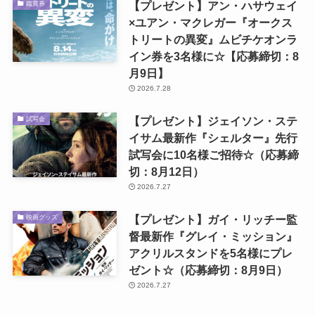
【プレゼント】アン・ハサウェイ
鑑賞券
×ユアン・マクレガー『オークス
トリートの異変』ムビチケオンラ
イン券を3名様に☆【応募締切：8
月9日】
2026.7.28
【プレゼント】ジェイソン・ステ
試写会
イサム最新作『シェルター』先行
試写会に10名様ご招待☆（応募締
切：8月12日）
2026.7.27
【プレゼント】ガイ・リッチー監
映画グッズ
督最新作『グレイ・ミッション』
アクリルスタンドを5名様にプレ
ゼント☆（応募締切：8月9日）
2026.7.27