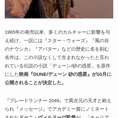
1965年の発売以来、多くのカルチャーに影響を与
え続け、一説には『スター・ウォーズ』『風の谷
のナウシカ』『アバター』などの歴史に名を刻む
名作は、この小説なくして生まれなかったと言わ
れている伝説の小説「デューン/砂の惑星」を原作
にした
映画『DUNE/デューン 砂の惑星』が10月に
公開されることが決定した。
『ブレードランナー 2049』で異次元の天才と称え
られ『メッセージ』でアカデミー賞にノミネート
された
ドゥニ・ヴィルヌーヴ監督
が、「キャリア