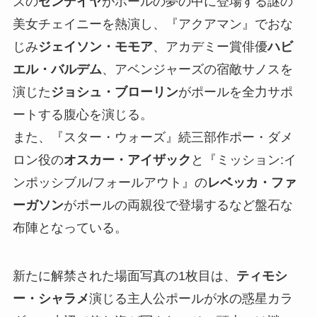
ズの
ゼンデイヤ
がポールの夢の中に登場する謎の
美女チェイニーを熱演し、『アクアマン』でおな
じみ
ジェイソン・モモア
、アカデミー賞俳優
ハビ
エル・バルデム
、アベンジャーズの宿敵サノスを
演じた
ジョシュ・ブローリン
がポールを全力サポ
ートする腹心を演じる。
また、『スター・ウォーズ』続三部作ポー・ダメ
ロン役の
オスカー・アイザック
と『ミッション:イ
ンポッシブル/フォールアウト』の
レベッカ・ファ
ーガソン
がポールの両親役で登場するなど盤石な
布陣となっている。
新たに解禁された場面写真の1枚目は、
ティモシ
ー・シャラメ
演じる主人公ポールが水の惑星カラ