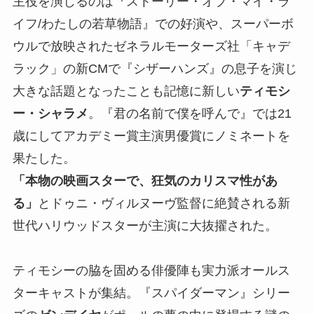
主役を演じるのは『ストーリー・オブ・マイ・ラ
イフ/わたしの若草物語』での好演や、スーパーボ
ウルで放映されたゼネラルモーターズ社「キャデ
ラック」の新CMで『シザーハンズ』の息子を演じ
大きな話題となったことも記憶に新しい
ティモシ
ー・シャラメ
。『君の名前で僕を呼んで』では21
歳にしてアカデミー賞主演男優賞にノミネートを
果たした。
「本物の映画スターで、狂気のカリスマ性があ
る」
とドゥニ・ヴィルヌーヴ監督に絶賛される新
世代ハリウッドスターが主演に大抜擢された。
ティモシーの脇を固める俳優陣も実力派オールス
ターキャストが集結。『スパイダーマン』シリー