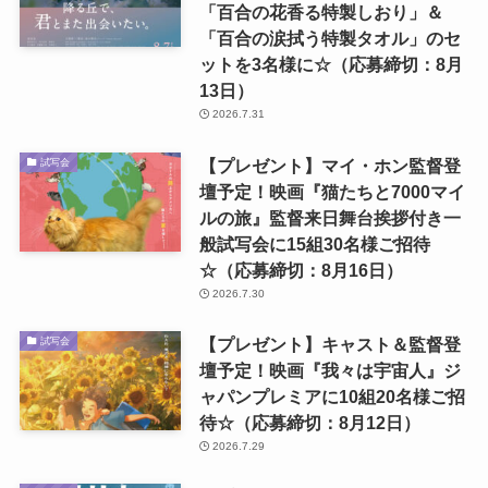
「百合の花香る特製しおり」＆
「百合の涙拭う特製タオル」のセ
ットを3名様に☆（応募締切：8月
13日）
2026.7.31
【プレゼント】マイ・ホン監督登
試写会
壇予定！映画『猫たちと7000マイ
ルの旅』監督来日舞台挨拶付き一
般試写会に15組30名様ご招待
☆（応募締切：8月16日）
2026.7.30
【プレゼント】キャスト＆監督登
試写会
壇予定！映画『我々は宇宙人』ジ
ャパンプレミアに10組20名様ご招
待☆（応募締切：8月12日）
2026.7.29