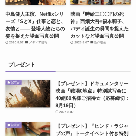
中島健人主演、Netflixシリ
映画『時給三〇〇円の死
ーズ「SとX」仕事と恋と、
神』西畑大吾×福本莉子、
友情と―― 登場人物たちの
バディ誕生の瞬間を捉えた
姿を捉えた場面写真公開
カットなど場面写真公開
2026.8.07
メディア情報
2026.8.07
新作映画
プレゼント
【プレゼント】ドキュメンタリー
試写会
映画『戦場0地点』特別試写会に
40組80名様ご招待☆（応募締切：
8月19日）
2026.8.07
【プレゼント】『ヒンド・ラジャ
試写会
ブの声』トークイベント付き特別