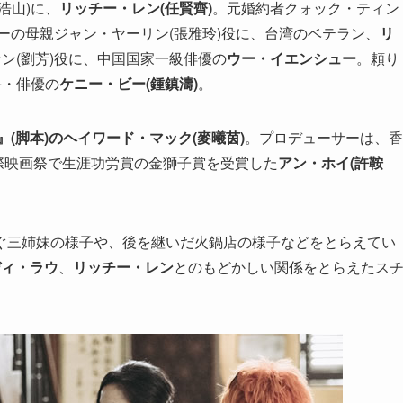
浩山)に、
リッチー・レン(任賢齊)
。元婚約者クォック・ティン
ーの母親ジャン・ヤーリン(張雅玲)役に、台湾のベテラン、
リ
ン(劉芳)役に、中国国家一級俳優の
ウー・イエンシュー
。頼り
手・俳優の
ケニー・ビー(鍾鎮濤)
。
』(脚本)のヘイワード・マック(麥曦茵)
。プロデューサーは、香
国際映画祭で生涯功労賞の金獅子賞を受賞した
アン・ホイ(許鞍
ぐ三姉妹の様子や、後を継いだ火鍋店の様子などをとらえてい
ディ・ラウ
、
リッチー・レン
とのもどかしい関係をとらえたス