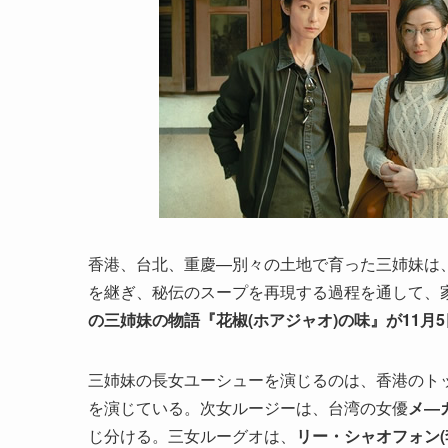
香港、台北、重慶—別々の土地で育った三姉妹は
を継ぎ、秘伝のスープを再現する過程を通して、
の三姉妹の物語『花椒(ホアジャオ)の味』が11月
三姉妹の長女ユーシューを演じるのは、香港のト
を演じている。次女ルージーは、台湾の女優
メ―
じ分ける。三女ルーグオは、
リー・シャオフォン(