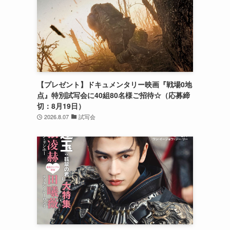
【プレゼント】ドキュメンタリー映画『戦場0地
点』特別試写会に40組80名様ご招待☆（応募締
切：8月19日）
2026.8.07
試写会
チ