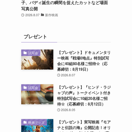
子、バディ誕生の瞬間を捉えたカットなど場面
写真公開
2026.8.07
新作映画
プレゼント
【プレゼント】ドキュメンタリ
試写会
ー映画『戦場0地点』特別試写
会に40組80名様ご招待☆（応
募締切：8月19日）
2026.8.07
【プレゼント】『ヒンド・ラジ
試写会
ャブの声』トークイベント付き
特別試写会に10組20名様ご招
待☆（応募締切：8月12日）
2026.8.05
【プレゼント】実写映画『モア
映画グッズ
ナと伝説の海』公開記念！オリ