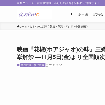
映画ニュース、試写会情報、暮らしの話題を発信する情報サイト
ホーム
試写会
ホーム
おすすめの記事
韓流・華流・アジア
中国映画
映画『花椒(ホアジャオ)の味』
挙解禁 ―11月5日(金)より全国順
中国映画
新作映画
2021.7.30