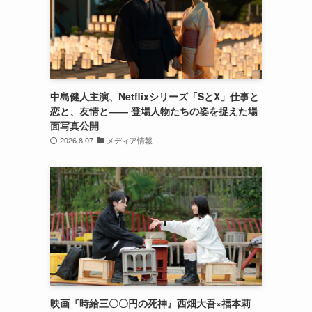
中島健人主演、Netflixシリーズ「SとX」仕事と
恋と、友情と―― 登場人物たちの姿を捉えた場
面写真公開
2026.8.07
メディア情報
映画『時給三〇〇円の死神』西畑大吾×福本莉