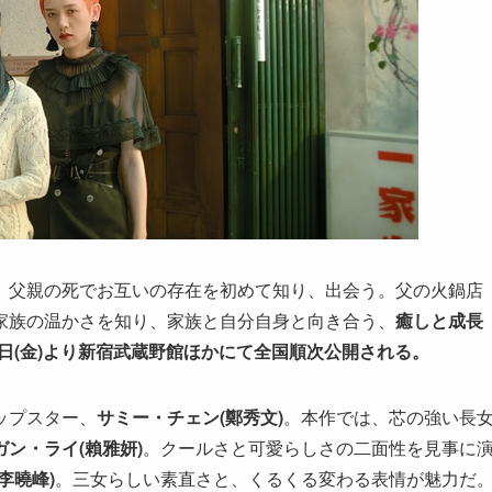
、父親の死でお互いの存在を初めて知り、出会う。父の火鍋店
家族の温かさを知り、家族と自分自身と向き合う、
癒しと成長
5日(金)より新宿武蔵野館ほかにて全国順次公開される。
ップスター、
サミー・チェン(鄭秀文)
。本作では、芯の強い長
ガン・ライ(賴雅妍)
。クールさと可愛らしさの二面性を見事に
李曉峰)
。三女らしい素直さと、くるくる変わる表情が魅力だ