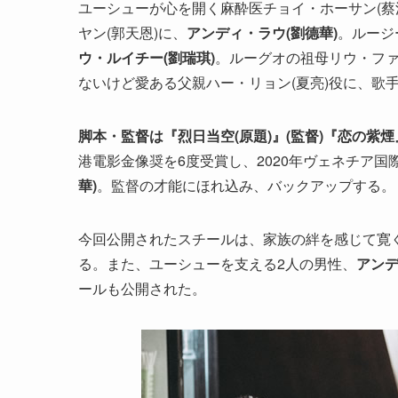
ユーシューが心を開く麻酔医チョイ・ホーサン(蔡
ヤン(郭天恩)に、
アンディ・ラウ(劉德華)
。ルージ
ウ・ルイチー
(
劉瑞琪
)
。ルーグオの祖母リウ・ファ
ないけど愛ある父親ハー・リョン(夏亮)役に、歌
脚本・監督は『烈日当空(原題)』(監督)『恋の紫煙
港電影金像奨を6度受賞し、2020年ヴェネチア
華)
。監督の才能にほれ込み、バックアップする。
今回公開されたスチールは、家族の絆を感じて寛
る。また、ユーシューを支える2人の男性、
アン
ールも公開された。