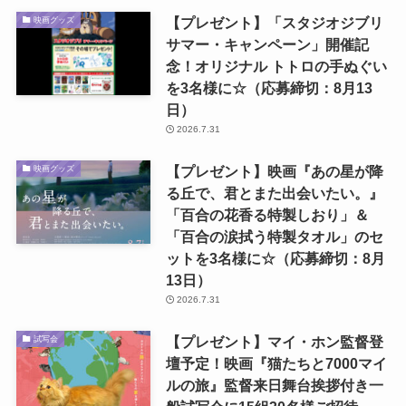
【プレゼント】「スタジオジブリ
映画グッズ
サマー・キャンペーン」開催記
念！オリジナル トトロの手ぬぐい
を3名様に☆（応募締切：8月13
日）
2026.7.31
【プレゼント】映画『あの星が降
映画グッズ
る丘で、君とまた出会いたい。』
「百合の花香る特製しおり」＆
「百合の涙拭う特製タオル」のセ
ットを3名様に☆（応募締切：8月
13日）
2026.7.31
【プレゼント】マイ・ホン監督登
試写会
壇予定！映画『猫たちと7000マイ
ルの旅』監督来日舞台挨拶付き一