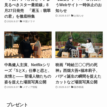
見るべきスター最前線」8
うWebサイト一時休止のお
月27日発売 「逐玉：翡翠
知らせ
の君」を徹底特集
2026.8.07
お知らせ
2026.8.07
中国ドラマ
中島健人主演、Netflixシリ
映画『時給三〇〇円の死
ーズ「SとX」仕事と恋と、
神』西畑大吾×福本莉子、
友情と―― 登場人物たちの
バディ誕生の瞬間を捉えた
姿を捉えた場面写真公開
カットなど場面写真公開
2026.8.07
メディア情報
2026.8.07
新作映画
プレゼント