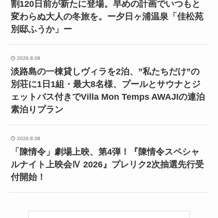
割120日前が新たに登場。早めの計画でいつもと
変わらぬ大人の冬旅を。ー夕日ヶ浦温泉「佳松苑
別邸ふうか」ー
2026.8.08
淡路島の一棟貸しヴィラを2泊、”私たちだけ”の
別荘に1日1組・最大8名様、プールとサウナとジ
ェットバス付きでVilla Mon Temps AWAJIの連泊
素泊りプラン
2026.8.08
「陳情令」劇場上映、第4弾！『陳情令スペシャ
ルナイト上映会Ⅳ 2026』プレリク2次抽選先行受
付開始！