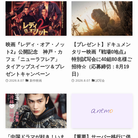
映画『レディ・オア・ノッ
【プレゼント】ドキュメン
ト2』公開記念 神戸・カ
タリー映画『戦場0地点』
フェ「ニューラフレア」
特別試写会に40組80名様ご
タイアップスイーツ＆プレ
招待☆（応募締切：8月19
ゼントキャンペーン
日）
2026.8.07
新作映画
2026.8.07
試写会
「中国ドラマが好き！いま
【重要】サーバー移行に伴