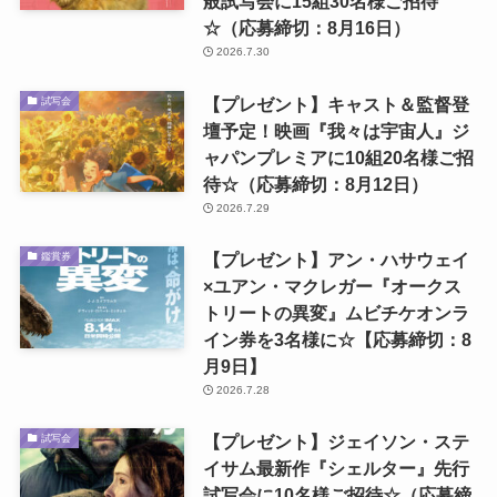
般試写会に15組30名様ご招待
☆（応募締切：8月16日）
2026.7.30
【プレゼント】キャスト＆監督登
試写会
壇予定！映画『我々は宇宙人』ジ
ャパンプレミアに10組20名様ご招
待☆（応募締切：8月12日）
2026.7.29
【プレゼント】アン・ハサウェイ
鑑賞券
×ユアン・マクレガー『オークス
トリートの異変』ムビチケオンラ
イン券を3名様に☆【応募締切：8
月9日】
2026.7.28
【プレゼント】ジェイソン・ステ
試写会
イサム最新作『シェルター』先行
試写会に10名様ご招待☆（応募締