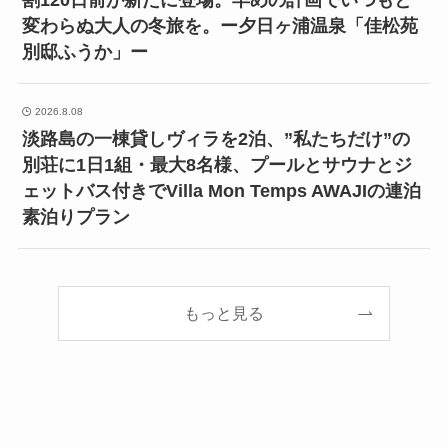
割120日前が新たに登場。早めの計画でいつもと
変わらぬ大人の冬旅を。ー夕日ヶ浦温泉「佳松苑
別邸ふうか」ー
2026.8.08
淡路島の一棟貸しヴィラを2泊、”私たちだけ”の
別荘に1日1組・最大8名様、プールとサウナとジ
ェットバス付きでVilla Mon Temps AWAJIの連泊
素泊りプラン
もっと見る