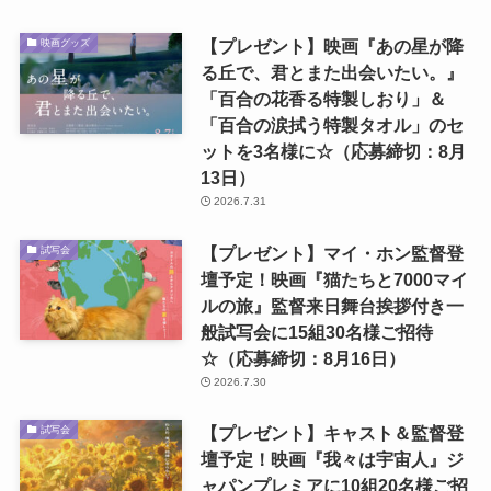
【プレゼント】映画『あの星が降
映画グッズ
る丘で、君とまた出会いたい。』
「百合の花香る特製しおり」＆
「百合の涙拭う特製タオル」のセ
ットを3名様に☆（応募締切：8月
13日）
2026.7.31
【プレゼント】マイ・ホン監督登
試写会
壇予定！映画『猫たちと7000マイ
ルの旅』監督来日舞台挨拶付き一
般試写会に15組30名様ご招待
☆（応募締切：8月16日）
2026.7.30
【プレゼント】キャスト＆監督登
試写会
壇予定！映画『我々は宇宙人』ジ
ャパンプレミアに10組20名様ご招