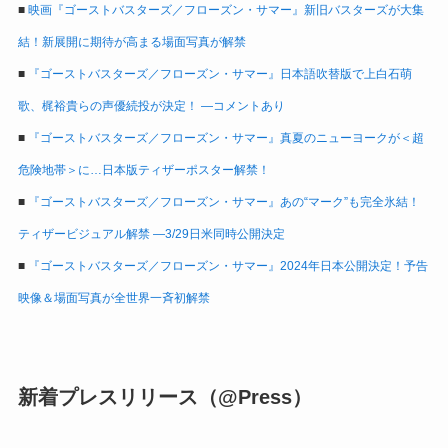
■
映画『ゴーストバスターズ／フローズン・サマー』新旧バスターズが大集
結！新展開に期待が高まる場面写真が解禁
■
『ゴーストバスターズ／フローズン・サマー』日本語吹替版で上白石萌
歌、梶裕貴らの声優続投が決定！ ―コメントあり
■
『ゴーストバスターズ／フローズン・サマー』真夏のニューヨークが＜超
危険地帯＞に…日本版ティザーポスター解禁！
■
『ゴーストバスターズ／フローズン・サマー』あの“マーク”も完全氷結！
ティザービジュアル解禁 ―3/29日米同時公開決定
■
『ゴーストバスターズ／フローズン・サマー』2024年日本公開決定！予告
映像＆場面写真が全世界一斉初解禁
新着プレスリリース（@Press）