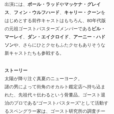
出演には、
ポール・ラッド
や
マッケナ・グレイ
ス
、
フィン・ウルフハード
、
キャリー・クーン
を
はじめとする前作キャストはもちろん、80年代版
の元祖ゴーストバスターズメンバーである
ビル・
マーレイ
、
ダン・エイクロイド
、
アーニー・ハド
ソン
や、さらにひとクセもふたクセもありそうな
新キャストたちも参戦する。
ストーリー
太陽が降り注ぐ真夏のニューヨーク。
謎の男によって街角のオカルト鑑定店へ持ち込ま
れた、先祖代々伝わるという骨董品。ゴースト退
治のプロである“ゴーストバスターズ”として活動す
るスペングラー家は、ゴースト研究所の調査チー