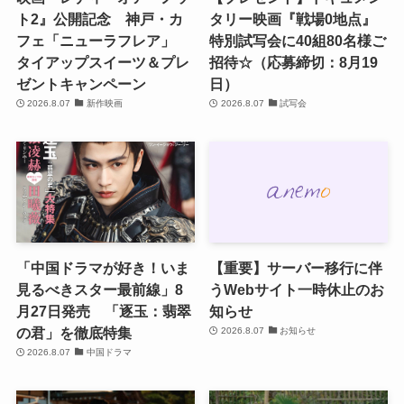
ト2』公開記念 神戸・カ
タリー映画『戦場0地点』
フェ「ニューラフレア」
特別試写会に40組80名様ご
タイアップスイーツ＆プレ
招待☆（応募締切：8月19
ゼントキャンペーン
日）
2026.8.07
新作映画
2026.8.07
試写会
「中国ドラマが好き！いま
【重要】サーバー移行に伴
見るべきスター最前線」8
うWebサイト一時休止のお
月27日発売 「逐玉：翡翠
知らせ
の君」を徹底特集
2026.8.07
お知らせ
2026.8.07
中国ドラマ