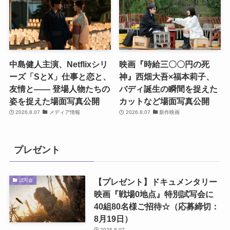
中島健人主演、Netflixシリ
映画『時給三〇〇円の死
ーズ「SとX」仕事と恋と、
神』西畑大吾×福本莉子、
友情と―― 登場人物たちの
バディ誕生の瞬間を捉えた
姿を捉えた場面写真公開
カットなど場面写真公開
2026.8.07
メディア情報
2026.8.07
新作映画
プレゼント
【プレゼント】ドキュメンタリー
試写会
映画『戦場0地点』特別試写会に
40組80名様ご招待☆（応募締切：
8月19日）
2026.8.07