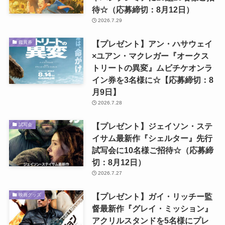
待☆（応募締切：8月12日）
2026.7.29
【プレゼント】アン・ハサウェイ
鑑賞券
×ユアン・マクレガー『オークス
トリートの異変』ムビチケオンラ
イン券を3名様に☆【応募締切：8
月9日】
2026.7.28
【プレゼント】ジェイソン・ステ
試写会
イサム最新作『シェルター』先行
試写会に10名様ご招待☆（応募締
切：8月12日）
2026.7.27
【プレゼント】ガイ・リッチー監
映画グッズ
督最新作『グレイ・ミッション』
アクリルスタンドを5名様にプレ