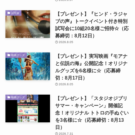
【プレゼント】『ヒンド・ラジャ
試写会
ブの声』トークイベント付き特別
試写会に10組20名様ご招待☆（応
募締切：8月12日）
2026.8.05
【プレゼント】実写映画『モアナ
映画グッズ
と伝説の海』公開記念！オリジナ
ルグッズを6名様に☆（応募締
切：8月17日）
2026.8.05
【プレゼント】「スタジオジブリ
映画グッズ
サマー・キャンペーン」開催記
念！オリジナル トトロの手ぬぐい
を3名様に☆（応募締切：8月13
日）
2026.7.31