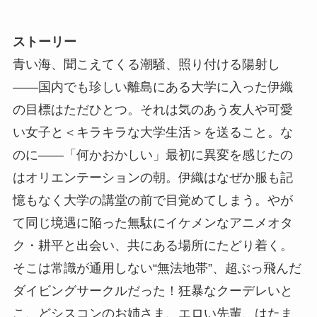
ストーリー
青い海、聞こえてくる潮騒、照り付ける陽射し
――国内でも珍しい離島にある大学に入った伊織
の目標はただひとつ。それは気のあう友人や可愛
い女子と＜キラキラな大学生活＞を送ること。な
のに――「何かおかしい」最初に異変を感じたの
はオリエンテーションの朝。伊織はなぜか服も記
憶もなく大学の講堂の前で目覚めてしまう。やが
て同じ境遇に陥った無駄にイケメンなアニメオタ
ク・耕平と出会い、共にある場所にたどり着く。
そこは常識が通用しない“無法地帯”、超ぶっ飛んだ
ダイビングサークルだった！狂暴なクーデレいと
こ、どシスコンのお姉さま、エロい先輩、はたま