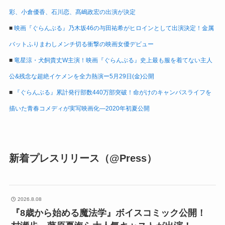
彩、小倉優香、石川恋、髙嶋政宏の出演が決定
■
映画『ぐらんぶる』乃木坂46の与田祐希がヒロインとして出演決定！金属
バットふりまわしメンチ切る衝撃の映画女優デビュー
■
竜星涼・犬飼貴丈W主演！映画『ぐらんぶる』史上最も服を着てない主人
公&残念な超絶イケメンを全力熱演ー5月29日(金)公開
■
『ぐらんぶる』累計発行部数440万部突破！命がけのキャンパスライフを
描いた青春コメディが実写映画化―2020年初夏公開
新着プレスリリース（@Press）
2026.8.08
『8歳から始める魔法学』ボイスコミック公開！