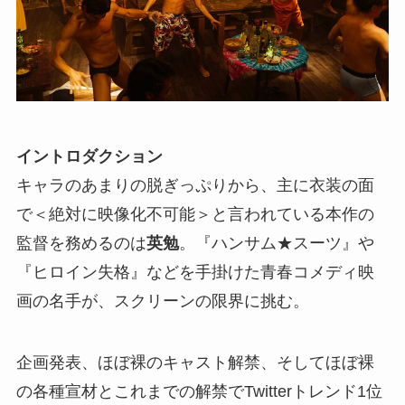
イントロダクション
キャラのあまりの脱ぎっぷりから、主に衣装の面
で＜絶対に映像化不可能＞と言われている本作の
監督を務めるのは
英勉
。『ハンサム★スーツ』や
『ヒロイン失格』などを手掛けた青春コメディ映
画の名手が、スクリーンの限界に挑む。
企画発表、ほぼ裸のキャスト解禁、そしてほぼ裸
の各種宣材とこれまでの解禁でTwitterトレンド1位