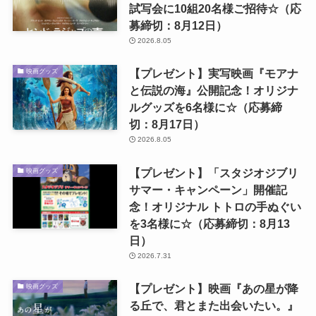
試写会に10組20名様ご招待☆（応
募締切：8月12日）
2026.8.05
【プレゼント】実写映画『モアナ
映画グッズ
と伝説の海』公開記念！オリジナ
ルグッズを6名様に☆（応募締
切：8月17日）
2026.8.05
【プレゼント】「スタジオジブリ
映画グッズ
サマー・キャンペーン」開催記
念！オリジナル トトロの手ぬぐい
を3名様に☆（応募締切：8月13
日）
2026.7.31
【プレゼント】映画『あの星が降
映画グッズ
る丘で、君とまた出会いたい。』