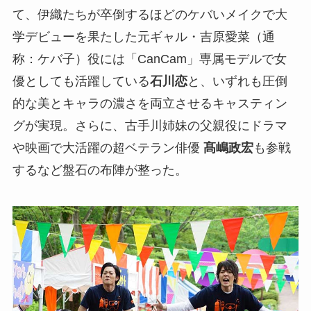
て、伊織たちが卒倒するほどのケバいメイクで大
学デビューを果たした元ギャル・吉原愛菜（通
称：ケバ子）役には「CanCam」専属モデルで女
優としても活躍している
石川恋
と、いずれも圧倒
的な美とキャラの濃さを両立させるキャスティン
グが実現。さらに、古手川姉妹の父親役にドラマ
や映画で大活躍の超ベテラン俳優
髙嶋政宏
も参戦
するなど盤石の布陣が整った。