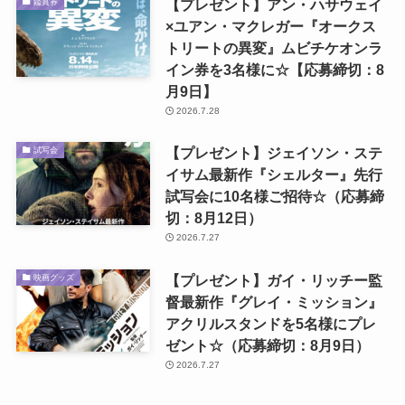
【プレゼント】アン・ハサウェイ
鑑賞券
×ユアン・マクレガー『オークス
トリートの異変』ムビチケオンラ
イン券を3名様に☆【応募締切：8
月9日】
2026.7.28
【プレゼント】ジェイソン・ステ
試写会
イサム最新作『シェルター』先行
試写会に10名様ご招待☆（応募締
切：8月12日）
2026.7.27
【プレゼント】ガイ・リッチー監
映画グッズ
督最新作『グレイ・ミッション』
アクリルスタンドを5名様にプレ
ゼント☆（応募締切：8月9日）
2026.7.27