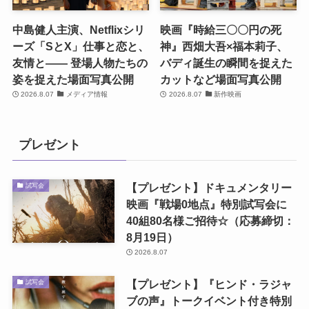
中島健人主演、Netflixシリ
映画『時給三〇〇円の死
ーズ「SとX」仕事と恋と、
神』西畑大吾×福本莉子、
友情と―― 登場人物たちの
バディ誕生の瞬間を捉えた
姿を捉えた場面写真公開
カットなど場面写真公開
2026.8.07
メディア情報
2026.8.07
新作映画
プレゼント
【プレゼント】ドキュメンタリー
試写会
映画『戦場0地点』特別試写会に
40組80名様ご招待☆（応募締切：
8月19日）
2026.8.07
【プレゼント】『ヒンド・ラジャ
試写会
ブの声』トークイベント付き特別