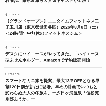
村瀬歩、藤原夏海ら大人気キャストが出演！
2026.8.08
【グランドオープン】エニタイムフィットネス二
子玉川店（東京都世田谷区）2026年8月8日（土）
＜24時間年中無休のフィットネスジム＞
2026.8.08
デスクにハイエースがやってきた。「ハイエース
型ふせんホルダー」Amazonで予約販売開始
2026.8.08
スマートなカニ旅を提案。最大13％OFFとなる早
割120日前が新たに登場。早めの計画でいつもと
変わらぬ大人の冬旅を。ー夕日ヶ浦温泉「佳松苑
別邸ふうか」ー