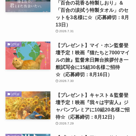
「百合の花香る特製しおり」＆
「百合の涙拭う特製タオル」のセ
ットを3名様に☆（応募締切：8月
13日）
2026.7.31
【プレゼント】マイ・ホン監督登
試写会
壇予定！映画『猫たちと7000マイ
ルの旅』監督来日舞台挨拶付き一
般試写会に15組30名様ご招待
☆（応募締切：8月16日）
2026.7.30
【プレゼント】キャスト＆監督登
試写会
壇予定！映画『我々は宇宙人』ジ
ャパンプレミアに10組20名様ご招
待☆（応募締切：8月12日）
2026.7.29