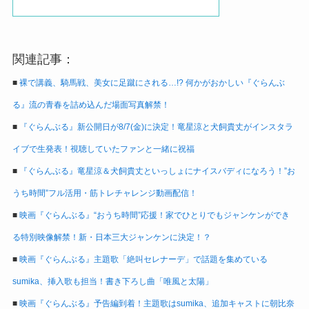
関連記事：
■
裸で講義、騎馬戦、美女に足蹴にされる…!? 何かがおかしい『ぐらんぶ
る』流の青春を詰め込んだ場面写真解禁！
■
『ぐらんぶる』新公開日が8/7(金)に決定！竜星涼と犬飼貴丈がインスタラ
イブで生発表！視聴していたファンと一緒に祝福
■
『ぐらんぶる』竜星涼＆犬飼貴丈といっしょにナイスバディになろう！”お
うち時間”フル活用・筋トレチャレンジ動画配信！
■
映画『ぐらんぶる』“おうち時間”応援！家でひとりでもジャンケンができ
る特別映像解禁！新・日本三大ジャンケンに決定！？
■
映画『ぐらんぶる』主題歌「絶叫セレナーデ」で話題を集めている
sumika、挿入歌も担当！書き下ろし曲「唯風と太陽」
■
映画『ぐらんぶる』予告編到着！主題歌はsumika、追加キャストに朝比奈