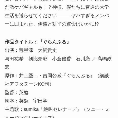
た激ケバギャルも！？神様、僕たちに普通の大学
生活を送らせてください―――ヤバすぎるメンバ
ーに囲まれた、伊織と耕平の運命はいかに!?
作品タイトル：『ぐらんぶる』
出演：竜星涼 犬飼貴丈
与田祐希 朝比奈彩 小倉優香 石川恋 ／ 髙嶋政
宏
原作：井上堅二・吉岡公威『ぐらんぶる』（講談
社アフタヌーンKC刊）
監督：英勉
脚本：英勉 宇田学
主題歌：sumika「絶叫セレナーデ」（ソニー・ミ
ュージックレーベルズ）