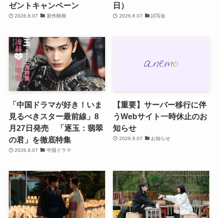
ゼントキャンペーン
日）
2026.8.07
新作映画
2026.8.07
試写会
「中国ドラマが好き！いま
【重要】サーバー移行に伴
見るべきスター最前線」8
うWebサイト一時休止のお
月27日発売 「逐玉：翡翠
知らせ
の君」を徹底特集
2026.8.07
お知らせ
2026.8.07
中国ドラマ