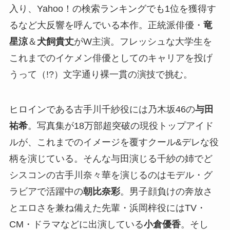
入り、Yahoo！の検索ランキングでも1位を獲得す
るなど大反響を呼んでいる本作。正統派俳優・
竜
星涼
＆
犬飼貴丈
がW主演。フレッシュな大学生を
これまでのイケメン俳優としてのキャリアを投げ
うって（!?）文字通り裸一貫の演技で挑む。
ヒロインである古手川千紗役には乃木坂46の
与田
祐希
。写真集が18万部超突破の現役トップアイド
ルが、これまでのイメージを覆すクール&デレな役
柄を演じている。そんな与田演じる千紗の姉でど
シスコンの古手川奈々華を演じるのはモデル・グ
ラビアで活躍中の
朝比奈彩
。男子顔負けの奔放さ
とエロさを兼ね備えた先輩・浜岡梓役にはTV・
CM・ドラマなどに出演している
小倉優香
。そし