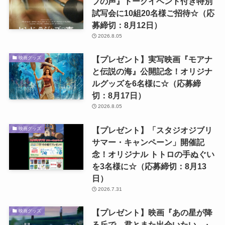
ブの声』トークイベント付き特別
試写会に10組20名様ご招待☆（応
募締切：8月12日）
2026.8.05
【プレゼント】実写映画『モアナ
映画グッズ
と伝説の海』公開記念！オリジナ
ルグッズを6名様に☆（応募締
切：8月17日）
2026.8.05
【プレゼント】「スタジオジブリ
映画グッズ
サマー・キャンペーン」開催記
念！オリジナル トトロの手ぬぐい
を3名様に☆（応募締切：8月13
日）
2026.7.31
【プレゼント】映画『あの星が降
映画グッズ
る丘で、君とまた出会いたい。』