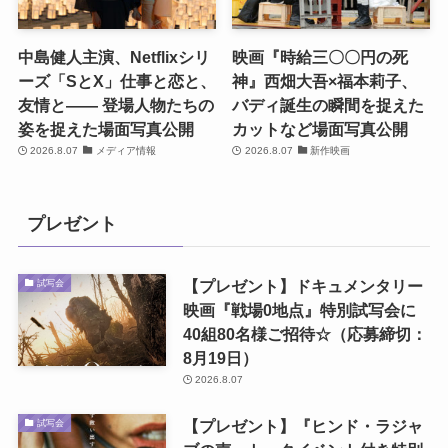
中島健人主演、Netflixシリ
映画『時給三〇〇円の死
ーズ「SとX」仕事と恋と、
神』西畑大吾×福本莉子、
友情と―― 登場人物たちの
バディ誕生の瞬間を捉えた
姿を捉えた場面写真公開
カットなど場面写真公開
2026.8.07
メディア情報
2026.8.07
新作映画
プレゼント
【プレゼント】ドキュメンタリー
試写会
映画『戦場0地点』特別試写会に
40組80名様ご招待☆（応募締切：
8月19日）
2026.8.07
【プレゼント】『ヒンド・ラジャ
試写会