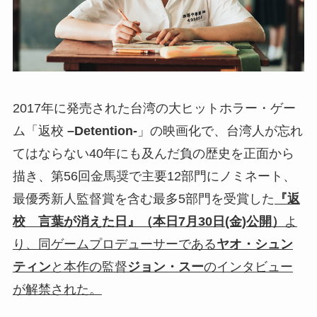
2017年に発売された台湾の大ヒットホラー・ゲー
ム「返校
–Detention-
」の映画化で、台湾人が忘れ
てはならない40年にも及んだ負の歴史を正面から
描き、第56回金馬奨で主要12部門にノミネート、
最優秀新人監督賞を含む最多5部門を受賞した
『返
校 言葉が消えた日』（
本日7月30日(金)公開
）
よ
り、同ゲームプロデューサーである
ヤオ・シュン
ティン
と本作の監督
ジョン・スー
のインタビュー
が解禁された。