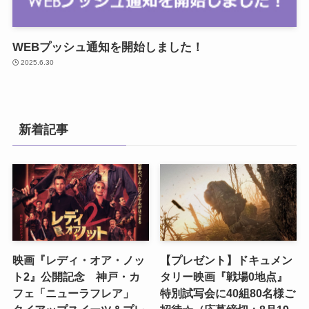
WEBプッシュ通知を開始しました！
2025.6.30
新着記事
映画『レディ・オア・ノッ
【プレゼント】ドキュメン
ト2』公開記念 神戸・カ
タリー映画『戦場0地点』
フェ「ニューラフレア」
特別試写会に40組80名様ご