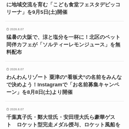
に地域交流を育む「こども食堂フェスタデピッコ
リーナ」を9月5日(土)開催
2026.8.07
猛暑の大阪で、涼と塩分を一杯に！北区のペット
同伴カフェが「ソルティーレモンジュース」を無
料配布
2026.8.07
わんわんリゾート 粟津の”看板犬”の名前をみんな
で決めよう！Instagramで「お名前募集キャンペ
ーン」を8月8日(土)より開催
2026.8.07
千葉真子氏・鄭大世氏・安田理大氏ら豪華ゲス
ト ロケット型完走メダル授与、ロケット風船を