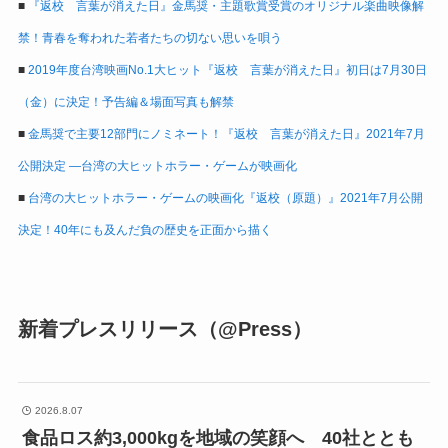
■
『返校 言葉が消えた日』金馬奨・主題歌賞受賞のオリジナル楽曲映像解
禁！青春を奪われた若者たちの切ない思いを唄う
■
2019年度台湾映画No.1大ヒット『返校 言葉が消えた日』初日は7月30日
（金）に決定！予告編＆場面写真も解禁
■
金馬奨で主要12部門にノミネート！『返校 言葉が消えた日』2021年7月
公開決定 ―台湾の大ヒットホラー・ゲームが映画化
■
台湾の大ヒットホラー・ゲームの映画化『返校（原題）』2021年7月公開
決定！40年にも及んだ負の歴史を正面から描く
新着プレスリリース（@Press）
2026.8.07
食品ロス約3,000kgを地域の笑顔へ 40社ととも