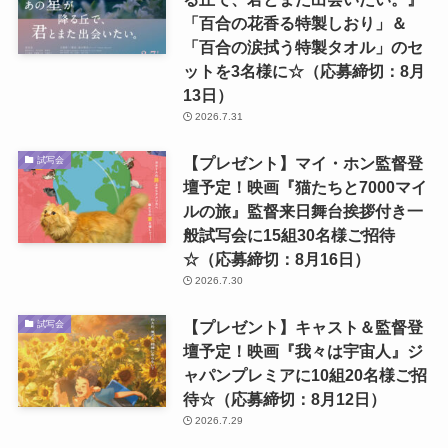
「百合の花香る特製しおり」＆
「百合の涙拭う特製タオル」のセ
ットを3名様に☆（応募締切：8月
13日）
2026.7.31
【プレゼント】マイ・ホン監督登
試写会
壇予定！映画『猫たちと7000マイ
ルの旅』監督来日舞台挨拶付き一
般試写会に15組30名様ご招待
☆（応募締切：8月16日）
2026.7.30
【プレゼント】キャスト＆監督登
試写会
壇予定！映画『我々は宇宙人』ジ
ャパンプレミアに10組20名様ご招
待☆（応募締切：8月12日）
2026.7.29