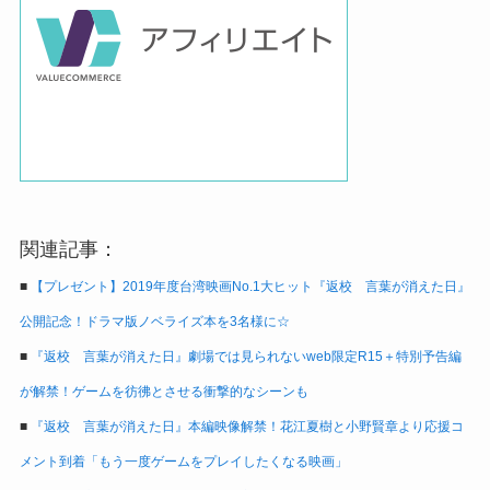
関連記事：
■
【プレゼント】2019年度台湾映画No.1大ヒット『返校 言葉が消えた日』
公開記念！ドラマ版ノベライズ本を3名様に☆
■
『返校 言葉が消えた日』劇場では見られないweb限定R15＋特別予告編
が解禁！ゲームを彷彿とさせる衝撃的なシーンも
■
『返校 言葉が消えた日』本編映像解禁！花江夏樹と小野賢章より応援コ
メント到着「もう一度ゲームをプレイしたくなる映画」