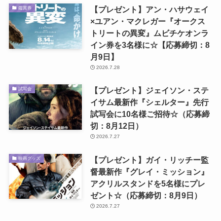
【プレゼント】アン・ハサウェイ
鑑賞券
×ユアン・マクレガー『オークス
トリートの異変』ムビチケオンラ
イン券を3名様に☆【応募締切：8
月9日】
2026.7.28
【プレゼント】ジェイソン・ステ
試写会
イサム最新作『シェルター』先行
試写会に10名様ご招待☆（応募締
切：8月12日）
2026.7.27
【プレゼント】ガイ・リッチー監
映画グッズ
督最新作『グレイ・ミッション』
アクリルスタンドを5名様にプレ
ゼント☆（応募締切：8月9日）
2026.7.27