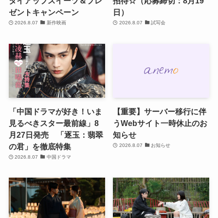
タイアップスイーツ＆プレ
招待☆（応募締切：8月19
ゼントキャンペーン
日）
2026.8.07
新作映画
2026.8.07
試写会
「中国ドラマが好き！いま
【重要】サーバー移行に伴
見るべきスター最前線」8
うWebサイト一時休止のお
月27日発売 「逐玉：翡翠
知らせ
の君」を徹底特集
2026.8.07
お知らせ
2026.8.07
中国ドラマ