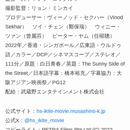
撮影監督：リョン・ミンカイ
プロデューサー：ヴィーノッド・セクハー（Vinod
Sekhar） ソイ・チェン（鄭保瑞） ウィニー・
ツァン（曾麗芬） ピーター・ヤム（任硯聰）
2022年／香港・シンガポール／広東語・ウルドゥ
語／カラー／DCP／シネマスコープ／ステレオ／
111分／原題：白日青春／英題：The Sunny Side of
the Street／日本語字幕：橋本裕充／字幕協力：大
阪アジアン映画祭／PG12
配給：武蔵野エンタテインメント株式会社
公式サイト：
hs-ikite-movie.musashino-k.jp
公式X：
@hs_ikite_movie
コピーライト：PETRA Films Pte Ltd (C) 2022