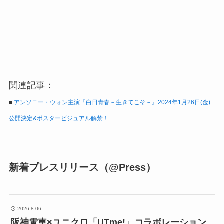
関連記事：
■
アンソニー・ウォン主演『白日青春－生きてこそ－』2024年1月26日(金)
公開決定&ポスタービジュアル解禁！
新着プレスリリース（@Press）
2026.8.06
阪神電車×ユニクロ「UTme!」コラボレーション