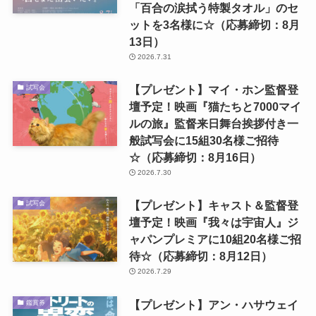
「百合の涙拭う特製タオル」のセ
ットを3名様に☆（応募締切：8月
13日）
2026.7.31
【プレゼント】マイ・ホン監督登
試写会
壇予定！映画『猫たちと7000マイ
ルの旅』監督来日舞台挨拶付き一
般試写会に15組30名様ご招待
☆（応募締切：8月16日）
2026.7.30
【プレゼント】キャスト＆監督登
試写会
壇予定！映画『我々は宇宙人』ジ
ャパンプレミアに10組20名様ご招
待☆（応募締切：8月12日）
2026.7.29
【プレゼント】アン・ハサウェイ
鑑賞券