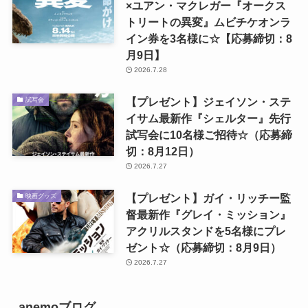
×ユアン・マクレガー『オークス
トリートの異変』ムビチケオンラ
イン券を3名様に☆【応募締切：8
月9日】
2026.7.28
【プレゼント】ジェイソン・ステ
試写会
イサム最新作『シェルター』先行
試写会に10名様ご招待☆（応募締
切：8月12日）
2026.7.27
【プレゼント】ガイ・リッチー監
映画グッズ
督最新作『グレイ・ミッション』
アクリルスタンドを5名様にプレ
ゼント☆（応募締切：8月9日）
2026.7.27
anemoブログ