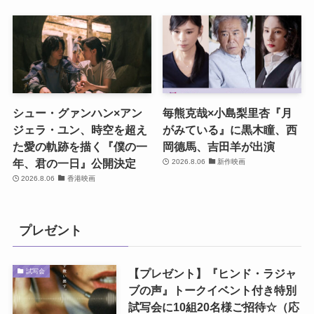
シュー・グァンハン×アン
毎熊克哉×小島梨里杏『月
ジェラ・ユン、時空を超え
がみている』に黒木瞳、西
た愛の軌跡を描く『僕の一
岡德馬、吉田羊が出演
年、君の一日』公開決定
2026.8.06
新作映画
2026.8.06
香港映画
プレゼント
【プレゼント】『ヒンド・ラジャ
試写会
ブの声』トークイベント付き特別
試写会に10組20名様ご招待☆（応