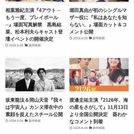
相葉雅紀主演『4アウト ─
堀田真由が初のシングルマ
もう一度、プレイボール
ザー役に『私はあなたを知
─』場面写真解禁 黒島結
らない、』場面カット＆コ
菜、松本利夫らキャスト登
メント公開
壇イベントの開催決定
2026.8.06
新作映画
2026.8.06
新作映画
坂東龍汰＆岡山天音『我々
渡邊圭祐主演『2126年、海
は宇宙人』カンヌ滞在中の
の星をさがして』11月13日
素顔を捉えたスチール公開
より全国公開決定 葵わか
なコメント到着
2026.8.06
新作映画
2026.8.06
新作映画