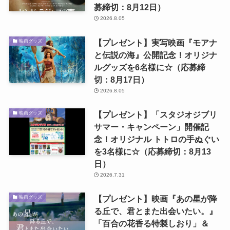
募締切：8月12日）
2026.8.05
【プレゼント】実写映画『モアナ
映画グッズ
と伝説の海』公開記念！オリジナ
ルグッズを6名様に☆（応募締
切：8月17日）
2026.8.05
【プレゼント】「スタジオジブリ
映画グッズ
サマー・キャンペーン」開催記
念！オリジナル トトロの手ぬぐい
を3名様に☆（応募締切：8月13
日）
2026.7.31
【プレゼント】映画『あの星が降
映画グッズ
る丘で、君とまた出会いたい。』
「百合の花香る特製しおり」＆