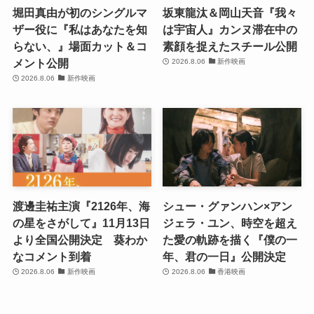
堀田真由が初のシングルマ
坂東龍汰＆岡山天音『我々
ザー役に『私はあなたを知
は宇宙人』カンヌ滞在中の
らない、』場面カット＆コ
素顔を捉えたスチール公開
メント公開
2026.8.06
新作映画
2026.8.06
新作映画
渡邊圭祐主演『2126年、海
シュー・グァンハン×アン
の星をさがして』11月13日
ジェラ・ユン、時空を超え
より全国公開決定 葵わか
た愛の軌跡を描く『僕の一
なコメント到着
年、君の一日』公開決定
2026.8.06
新作映画
2026.8.06
香港映画