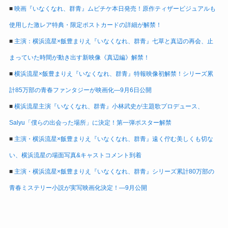
■
映画『いなくなれ、群青』ムビチケ本日発売！原作ティザービジュアルも
使用した激レア特典・限定ポストカードの詳細が解禁！
■
主演：横浜流星×飯豊まりえ『いなくなれ、群青』七草と真辺の再会、止
まっていた時間が動き出す新映像《真辺編》解禁！
■
横浜流星×飯豊まりえ『いなくなれ、群青』特報映像初解禁！シリーズ累
計85万部の青春ファンタジーが映画化―9月6日公開
■
横浜流星主演『いなくなれ、群青』小林武史が主題歌プロデュース、
Salyu「僕らの出会った場所」に決定！第一弾ポスター解禁
■
主演・横浜流星×飯豊まりえ『いなくなれ、群青』遠く佇む美しくも切な
い、横浜流星の場面写真&キャストコメント到着
■
主演・横浜流星×飯豊まりえ『いなくなれ、群青』シリーズ累計80万部の
青春ミステリー小説が実写映画化決定！―9月公開