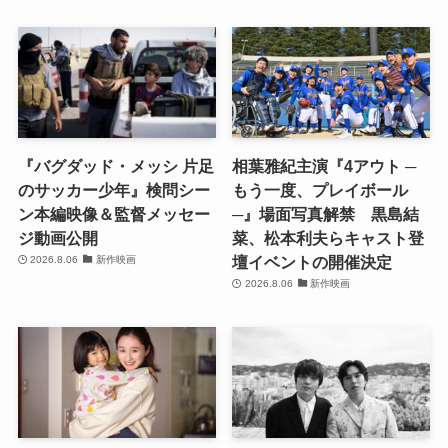
『バグダッド・メッシ 片足
相葉雅紀主演『4アウト ─
のサッカー少年』検問シー
もう一度、プレイボール
ン本編映像＆監督メッセー
─』場面写真解禁 黒島結
ジ動画公開
菜、松本利夫らキャスト登
壇イベントの開催決定
2026.8.06
新作映画
2026.8.06
新作映画