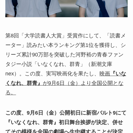
第8回「大学読書人大賞」受賞作にして、「読書メ
ーター」読みたい本ランキング第1位を獲得し、シ
リーズ累計90万部を突破した河野裕の青春ファン
タジー小説「いなくなれ、群青」（新潮文庫
nex）。この度、実写映画化を果たし、
映画
『いな
くなれ、群青』
が9月6日（金）より全国公開とな
る。
この度、9月6日（金）公開初日に新宿バルト9にて
『いなくなれ、群青』初日舞台挨拶が決定、併せ
てその模様を全国の劇場へ生中継することが決定