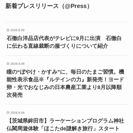
新着プレスリリース（@Press）
2026.8.06
石徹白洋品店代表がテレビに9月に出演 石徹白
に伝わる直線裁断の服づくりについて紹介
2026.8.06
瞳の“ぼやけ・かすみ”に、毎日のたまご習慣。機
能性表示食品※『ルテインの力』新発売！ヨード
卵・光でおなじみの日本農産工業より8月以降順
次発売
2026.8.06
【茨城県鉾田市】ラーケーションプログラム神社
仏閣周遊体験「ほこたde謎解き旅行」スタート