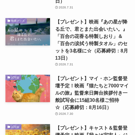
日）
2026.7.31
【プレゼント】映画『あの星が降
映画グッズ
る丘で、君とまた出会いたい。』
「百合の花香る特製しおり」＆
「百合の涙拭う特製タオル」のセ
ットを3名様に☆（応募締切：8月
13日）
2026.7.31
【プレゼント】マイ・ホン監督登
試写会
壇予定！映画『猫たちと7000マイ
ルの旅』監督来日舞台挨拶付き一
般試写会に15組30名様ご招待
☆（応募締切：8月16日）
2026.7.30
【プレゼント】キャスト＆監督登
試写会
壇予定！映画『我々は宇宙人』ジ