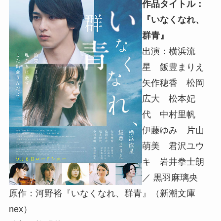
作品タイトル：
『いなくなれ、
群青』
出演：横浜流
星 飯豊まりえ
矢作穂香 松岡
広大 松本妃
代 中村里帆
伊藤ゆみ 片山
萌美 君沢ユウ
キ 岩井拳士朗
／ 黒羽麻璃央
原作：河野裕『いなくなれ、群青』（新潮文庫
nex）