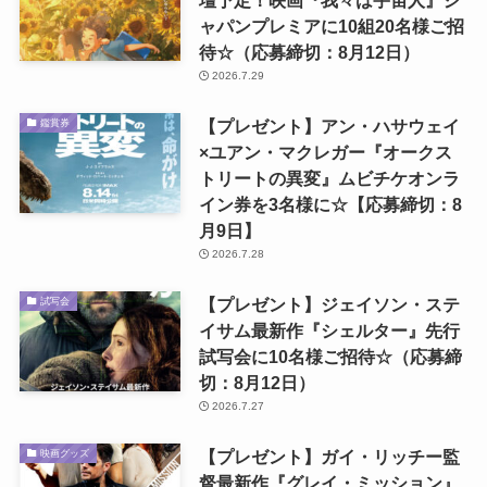
ャパンプレミアに10組20名様ご招
待☆（応募締切：8月12日）
2026.7.29
【プレゼント】アン・ハサウェイ
鑑賞券
×ユアン・マクレガー『オークス
トリートの異変』ムビチケオンラ
イン券を3名様に☆【応募締切：8
月9日】
2026.7.28
【プレゼント】ジェイソン・ステ
試写会
イサム最新作『シェルター』先行
試写会に10名様ご招待☆（応募締
切：8月12日）
2026.7.27
【プレゼント】ガイ・リッチー監
映画グッズ
督最新作『グレイ・ミッション』