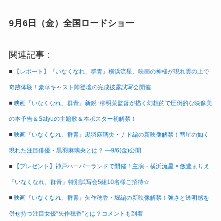
9月6日（金）全国ロードショー
関連記事：
■
【レポート】『いなくなれ、群青』横浜流星、映画の神様が現れ雲の上で
奇跡体験！豪華キャスト陣登壇の完成披露試写会開催
■
映画『いなくなれ、群青』新鋭･柳明菜監督が描く幻想的で圧倒的な映像美
の本予告＆Salyuの主題歌＆本ポスター初解禁！
■
映画『いなくなれ、群青』黒羽麻璃央・ナド編の新映像解禁！彗星の如く
現れた注目俳優・黒羽麻璃央とは？ ―9/6(金)公開
■
【プレゼント】神戸ハーバーランドで開催！主演・横浜流星 × 飯豊まりえ
『いなくなれ、群青』特別試写会5組10名様ご招待☆
■
映画『いなくなれ、群青』矢作穂香・堀編の新映像解禁！強さと透明感を
併せ持つ注目女優“矢作穂香”とは？コメントも到着