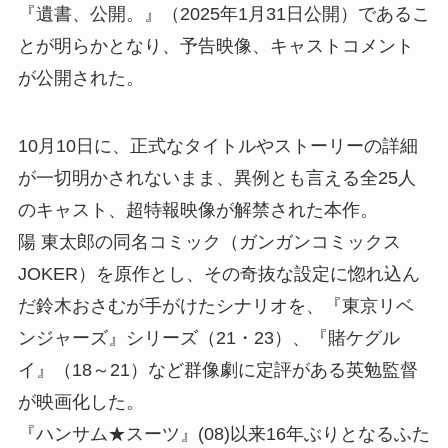
『遺書、公開。』（2025年1月31日公開）であるこ
とが明らかとなり、予告映像、キャストコメント
が公開された。
10月10日に、正式なタイトルやストーリーの詳細
が一切明かされないまま、異例とも言える全25人
のキャスト、超特報映像が解禁された本作。
陽 東太郎の同名コミック（ガンガンコミックス
JOKER）を原作とし、その奇抜な設定に惚れ込ん
だ鈴木おさむが手がけたシナリオを、『東京リベ
ンジャーズ』シリーズ（21・23）、『賭ケグル
イ』（18～21）など群像劇に定評がある英勉監督
が映画化した。
『ハンサム★スーツ』(08)以来16年ぶりとなるふた