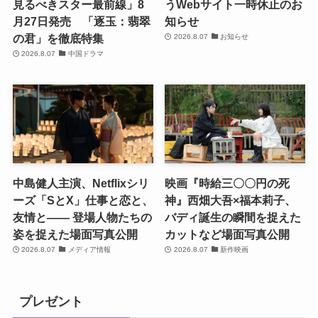
見るべきスター最前線」8
うWebサイト一時休止のお
月27日発売 「逐玉：翡翠
知らせ
の君」を徹底特集
2026.8.07
お知らせ
2026.8.07
中国ドラマ
中島健人主演、Netflixシリ
映画『時給三〇〇円の死
ーズ「SとX」仕事と恋と、
神』西畑大吾×福本莉子、
友情と―― 登場人物たちの
バディ誕生の瞬間を捉えた
姿を捉えた場面写真公開
カットなど場面写真公開
2026.8.07
メディア情報
2026.8.07
新作映画
プレゼント