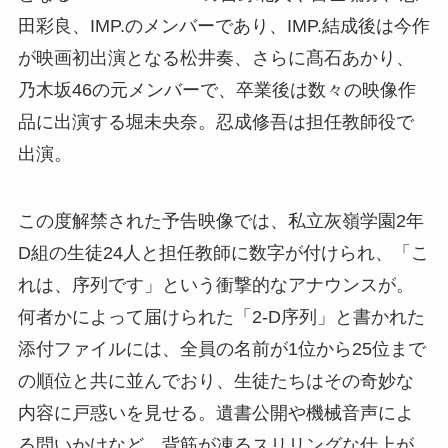
田彩良、IMP.のメンバーであり、IMP.結成後は今作
が映画初出演となる松井奏、さらに髙石あかり、
乃木坂46の元メンバーで、卒業後は数々の映像作
品に出演する堀未央奈。忍成修吾は担任教師役で
出演。
この度解禁された予告映像では、私立灰嶺学園2年
D組の生徒24人と担任教師に数字が付けられ、「こ
れは、序列です」という衝撃的なアナウンスが。
何者かによって届けられた「2-D序列」と書かれた
添付ファイルには、全員の名前が1位から25位まで
の順位と共に並んでおり、生徒たちはその奇妙な
内容に戸惑いを見せる。遺書公開や機械音声によ
る問いかけなど、背筋が凍るスリリングな仕上が