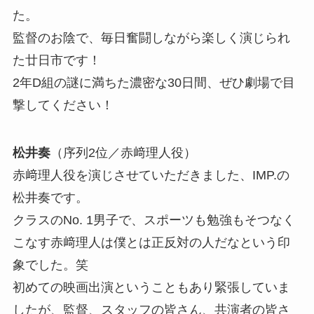
た。
監督のお陰で、毎日奮闘しながら楽しく演じられ
た廿日市です！
2年D組の謎に満ちた濃密な30日間、ぜひ劇場で目
撃してください！
松井奏
（序列2位／赤﨑理人役）
赤﨑理人役を演じさせていただきました、IMP.の
松井奏です。
クラスのNo. 1男子で、スポーツも勉強もそつなく
こなす赤﨑理人は僕とは正反対の人だなという印
象でした。笑
初めての映画出演ということもあり緊張していま
したが、監督、スタッフの皆さん、共演者の皆さ