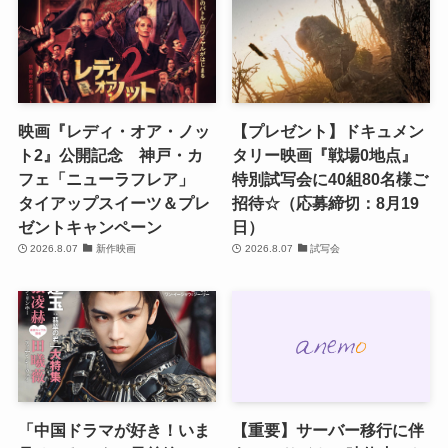
映画『レディ・オア・ノッ
【プレゼント】ドキュメン
ト2』公開記念 神戸・カ
タリー映画『戦場0地点』
フェ「ニューラフレア」
特別試写会に40組80名様ご
タイアップスイーツ＆プレ
招待☆（応募締切：8月19
ゼントキャンペーン
日）
2026.8.07
新作映画
2026.8.07
試写会
「中国ドラマが好き！いま
【重要】サーバー移行に伴