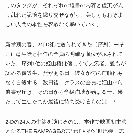
りのタッグが、それぞれの遺書の内容と虚実が入
り乱れた記憶を織り交ぜながら、美しくもおぞま
しい人間の本性を容赦なく暴いていく。
新学期の春、2年D組に送られてきた〈序列〉ーそ
こには生徒と担任の全員の明確な順位が示されて
いた。序列1位の姫山椿は優しくて人気者、誰もが
認める優等生。だがある日、彼女が何の前触れも
なく自殺する。数日後、クラスの全員に姫山から
遺書が届き、その日から学級崩壊が始まるー。果
たして生徒たちが最後に待ち受けるものは…?
2-Dの24人の生徒を演じるのは、本作で映画初主演
となるTHE RAMPAGEの吉野北人や宮世琉弥、志