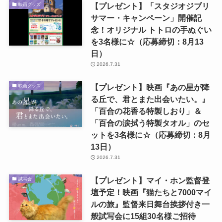
【プレゼント】「スタジオジブリ
映画グッズ
サマー・キャンペーン」開催記
念！オリジナル トトロの手ぬぐい
を3名様に☆（応募締切：8月13
日）
2026.7.31
【プレゼント】映画『あの星が降
映画グッズ
る丘で、君とまた出会いたい。』
「百合の花香る特製しおり」＆
「百合の涙拭う特製タオル」のセ
ットを3名様に☆（応募締切：8月
13日）
2026.7.31
【プレゼント】マイ・ホン監督登
試写会
壇予定！映画『猫たちと7000マイ
ルの旅』監督来日舞台挨拶付き一
般試写会に15組30名様ご招待