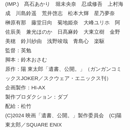
(IMP.) 髙石あかり 堀未央奈 忍成修吾 上村海
成 川島鈴遥 荒井啓志 松本大輝 星乃夢奈
榊原有那 藤堂日向 菊地姫奈 大峰ユリホ 阿
佐辰美 兼光ほのか 日髙麻鈴 大東立樹 金野
美穂 鈴川紗由 浅野竣哉 青島心 楽駆
監督：英勉
脚本：鈴木おさむ
原作：陽 東太郎「遺書、公開。」（ガンガンコミ
ックスJOKER／スクウェア・エニックス刊）
企画製作：HI-AX
製作プロダクション：ダブ
配給：松竹
(C)2024 映画「遺書、公開。」製作委員会 (C)陽
東太郎／SQUARE ENIX