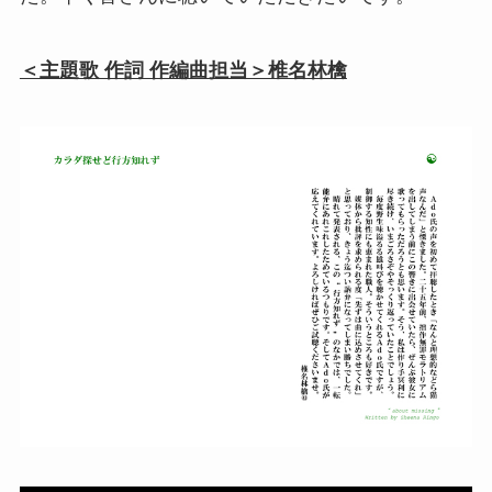
＜主題歌 作詞 作編曲担当＞椎名林檎