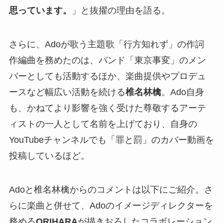
思っています。
」と抜擢の理由を語る。
さらに、Adoが歌う主題歌「行方知れず」の作詞
作編曲を務めたのは、バンド「東京事変」のメン
バーとしても活動するほか、楽曲提供やプロデュ
ースなど幅広い活動を続ける
椎名林檎
。Ado自身
も、かねてより影響を強く受けた尊敬するアーテ
ィストの一人として名前を上げており、自身の
YouTubeチャンネルでも「罪と罰」のカバー動画を
投稿しているほど。
Adoと椎名林檎からのコメントは以下にご紹介。さ
らに楽曲と併せて、Adoのイメージディレクターを
務める
ORIHARA
が描きおろしたコラボレーション