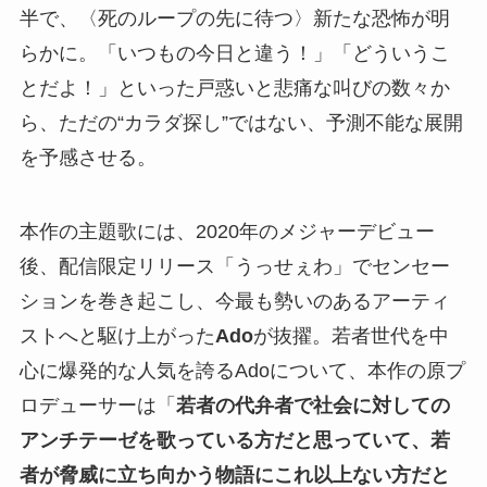
半で、〈死のループの先に待つ〉新たな恐怖が明
らかに。「いつもの今日と違う！」「どういうこ
とだよ！」といった戸惑いと悲痛な叫びの数々か
ら、ただの“カラダ探し”ではない、予測不能な展開
を予感させる。
本作の主題歌には、2020年のメジャーデビュー
後、配信限定リリース「うっせぇわ」でセンセー
ションを巻き起こし、今最も勢いのあるアーティ
ストへと駆け上がった
Ado
が抜擢。若者世代を中
心に爆発的な人気を誇るAdoについて、本作の原プ
ロデューサーは「
若者の代弁者で社会に対しての
アンチテーゼを歌っている方だと思っていて、若
者が脅威に立ち向かう物語にこれ以上ない方だと