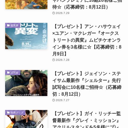
ャパンプレミアに10組20名様ご招
待☆（応募締切：8月12日）
2026.7.29
【プレゼント】アン・ハサウェイ
鑑賞券
×ユアン・マクレガー『オークス
トリートの異変』ムビチケオンラ
イン券を3名様に☆【応募締切：8
月9日】
2026.7.28
【プレゼント】ジェイソン・ステ
試写会
イサム最新作『シェルター』先行
試写会に10名様ご招待☆（応募締
切：8月12日）
2026.7.27
【プレゼント】ガイ・リッチー監
映画グッズ
督最新作『グレイ・ミッション』
アクリルスタンドを5名様にプレ