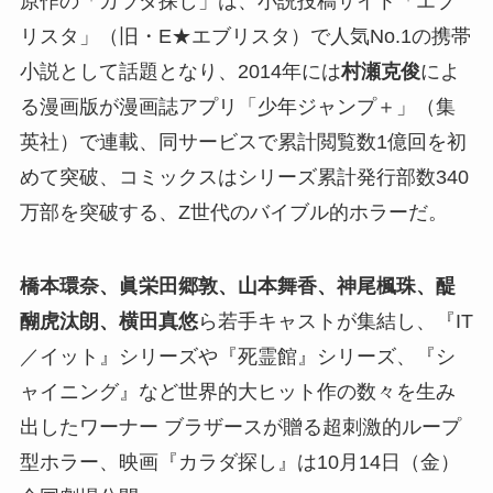
原作の「カラダ探し」は、小説投稿サイト「エブ
リスタ」（旧・E★エブリスタ）で人気No.1の携帯
小説として話題となり、2014年には
村瀬克俊
によ
る漫画版が漫画誌アプリ「少年ジャンプ＋」（集
英社）で連載、同サービスで累計閲覧数1億回を初
めて突破、コミックスはシリーズ累計発行部数340
万部を突破する、Z世代のバイブル的ホラーだ。
橋本環奈、眞栄田郷敦、山本舞香、神尾楓珠、醍
醐虎汰朗、横田真悠
ら若手キャストが集結し、『IT
／イット』シリーズや『死霊館』シリーズ、『シ
ャイニング』など世界的大ヒット作の数々を生み
出したワーナー ブラザースが贈る超刺激的ループ
型ホラー、映画『カラダ探し』は10月14日（金）