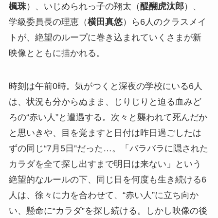
楓珠
）、いじめられっ子の翔太（
醍醐虎汰郎
）、
学級委員長の理恵（
横田真悠
）ら6人のクラスメイ
トが、絶望のループに巻き込まれていくさまが新
映像とともに描かれる。
時刻は午前0時。気がつくと深夜の学校にいる6人
は、状況も分からぬまま、じりじりと迫る血みど
ろの“赤い人”と遭遇する。次々と襲われて死んだか
と思いきや、目を覚ますと日付は昨日過ごしたは
ずの同じ“7月5日”だった…。「バラバラに隠された
カラダを全て探し出すまで明日は来ない」という
絶望的なルールの下、同じ日を何度も生き続ける6
人は、徐々に力を合わせて、“赤い人”に立ち向か
い、懸命に“カラダ”を探し続ける。しかし映像の後