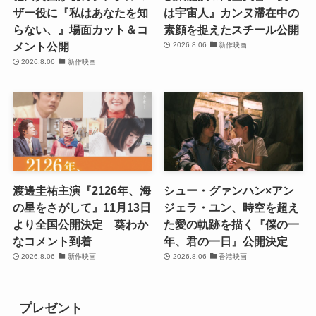
ザー役に『私はあなたを知
は宇宙人』カンヌ滞在中の
らない、』場面カット＆コ
素顔を捉えたスチール公開
メント公開
2026.8.06
新作映画
2026.8.06
新作映画
渡邊圭祐主演『2126年、海
シュー・グァンハン×アン
の星をさがして』11月13日
ジェラ・ユン、時空を超え
より全国公開決定 葵わか
た愛の軌跡を描く『僕の一
なコメント到着
年、君の一日』公開決定
2026.8.06
新作映画
2026.8.06
香港映画
プレゼント