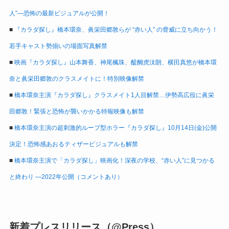
人”―恐怖の最新ビジュアルが公開！
■
『カラダ探し』橋本環奈、眞栄田郷敦らが “赤い人” の脅威に立ち向かう！
若手キャスト勢揃いの場面写真解禁
■
映画『カラダ探し』山本舞香、神尾楓珠、醍醐虎汰朗、横田真悠が橋本環
奈と眞栄田郷敦のクラスメイトに！特別映像解禁
■
橋本環奈主演『カラダ探し』クラスメイト1人目解禁…伊勢高広役に眞栄
田郷敦！緊張と恐怖が襲いかかる特報映像も解禁
■
橋本環奈主演の超刺激的ループ型ホラー『カラダ探し』10月14日(金)公開
決定！恐怖感あおるティザービジュアルも解禁
■
橋本環奈主演で「カラダ探し」映画化！深夜の学校、“赤い人”に見つかる
と終わり ―2022年公開（コメントあり）
新着プレスリリース（@Press）