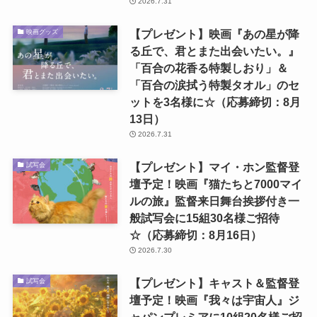
2026.7.31
【プレゼント】映画『あの星が降
映画グッズ
る丘で、君とまた出会いたい。』
「百合の花香る特製しおり」＆
「百合の涙拭う特製タオル」のセ
ットを3名様に☆（応募締切：8月
13日）
2026.7.31
【プレゼント】マイ・ホン監督登
試写会
壇予定！映画『猫たちと7000マイ
ルの旅』監督来日舞台挨拶付き一
般試写会に15組30名様ご招待
☆（応募締切：8月16日）
2026.7.30
【プレゼント】キャスト＆監督登
試写会
壇予定！映画『我々は宇宙人』ジ