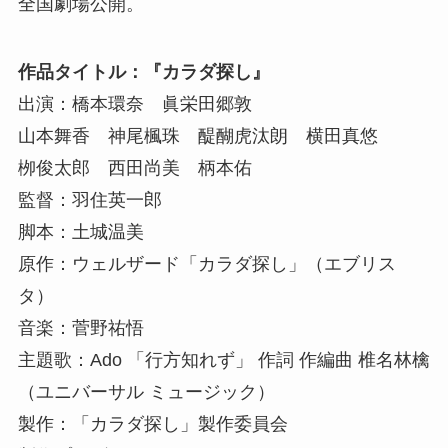
全国劇場公開。
作品タイトル：『カラダ探し』
出演：橋本環奈 眞栄田郷敦
山本舞香 神尾楓珠 醍醐虎汰朗 横田真悠
栁俊太郎 西田尚美 柄本佑
監督：羽住英一郎
脚本：土城温美
原作：ウェルザード「カラダ探し」（エブリス
タ）
音楽：菅野祐悟
主題歌：Ado 「行方知れず」 作詞 作編曲 椎名林檎
（ユニバーサル ミュージック）
製作：「カラダ探し」製作委員会