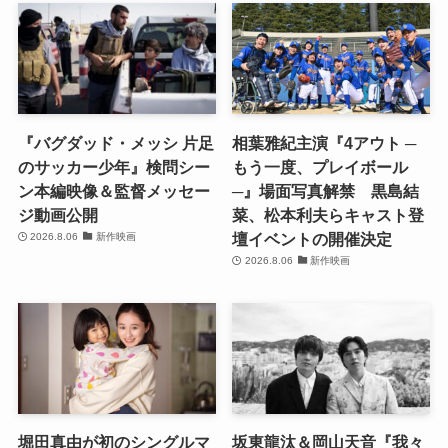
『バグダッド・メッシ 片足
相葉雅紀主演『4アウト ─
のサッカー少年』検問シー
もう一度、プレイボール
ン本編映像＆監督メッセー
─』場面写真解禁 黒島結
ジ動画公開
菜、松本利夫らキャスト登
壇イベントの開催決定
2026.8.06
新作映画
2026.8.06
新作映画
堀田真由が初のシングルマ
坂東龍汰＆岡山天音『我々