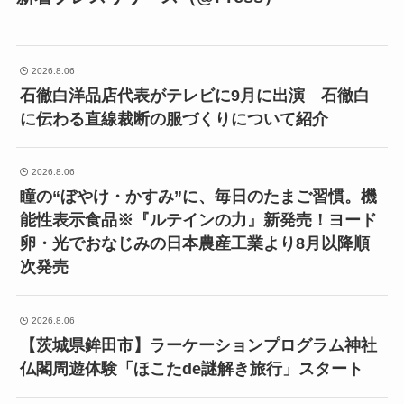
2026.8.06
石徹白洋品店代表がテレビに9月に出演 石徹白
に伝わる直線裁断の服づくりについて紹介
2026.8.06
瞳の“ぼやけ・かすみ”に、毎日のたまご習慣。機
能性表示食品※『ルテインの力』新発売！ヨード
卵・光でおなじみの日本農産工業より8月以降順
次発売
2026.8.06
【茨城県鉾田市】ラーケーションプログラム神社
仏閣周遊体験「ほこたde謎解き旅行」スタート