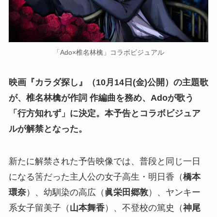
「Ado×椎名林檎」コラボビジュアル
映画『カラダ探し』（10月14日(金)公開）の主題歌
が、椎名林檎が作詞 作編曲を務め、Adoが歌う
「行方知れず」に決定。本予告とコラボビジュア
ルが解禁となった。
新たに解禁された予告映像では、普段と同じ一日
になる筈だった主人公の女子高生・明日香（
橋本
環奈
）、幼馴染の高広（
眞栄田郷敦
）、ヤンキー
系女子留美子（
山本舞香
）、不登校の篤史（
神尾