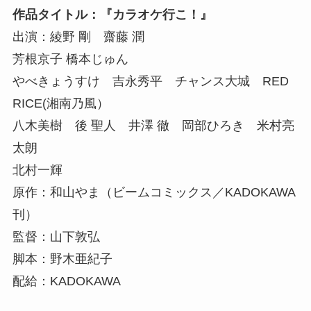
作品タイトル：『カラオケ行こ！』
出演：綾野 剛 齋藤 潤
芳根京子 橋本じゅん
やべきょうすけ 吉永秀平 チャンス大城 RED
RICE(湘南乃風）
八木美樹 後 聖人 井澤 徹 岡部ひろき 米村亮
太朗
北村一輝
原作：和山やま（ビームコミックス／KADOKAWA
刊）
監督：山下敦弘
脚本：野木亜紀子
配給：KADOKAWA