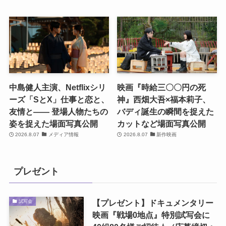
中島健人主演、Netflixシリ
映画『時給三〇〇円の死
ーズ「SとX」仕事と恋と、
神』西畑大吾×福本莉子、
友情と―― 登場人物たちの
バディ誕生の瞬間を捉えた
姿を捉えた場面写真公開
カットなど場面写真公開
2026.8.07
メディア情報
2026.8.07
新作映画
プレゼント
【プレゼント】ドキュメンタリー
試写会
映画『戦場0地点』特別試写会に