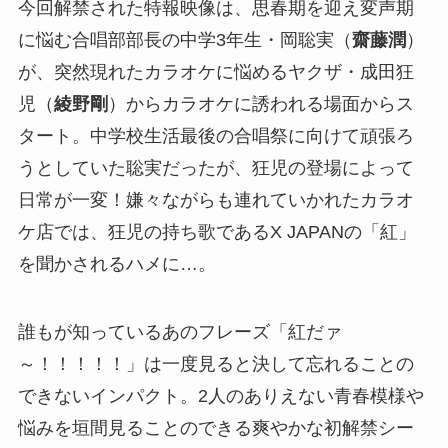
今回解禁された特報映像は、思春期を迎え変声期
に悩む合唱部部長の中学3年生・岡聡実（
齋藤潤
）
が、突然現れたカラオケに悩めるヤクザ・成田狂
児（
綾野剛
）からカラオケに誘われる場面からス
タート。中学校生活最後の合唱祭に向けて頑張ろ
うとしていた聡実だったが、狂児の登場によって
日常が一変！嫌々ながらも連れていかれたカラオ
ケ店では、狂児の持ち歌であるX JAPANの「紅」
を聞かされるハメに…。
誰もが知っているあのフレーズ「紅だァ
～！！！！！」は一度見ると決して忘れることの
できないインパクト。2人のありえない青春模様や
悩みを垣間見ることのできる爽やかな初解禁シー