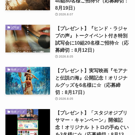
40組80名様ご招待☆（応募締切：
8月19日）
2026.8.07
【プレゼント】『ヒンド・ラジャ
試写会
ブの声』トークイベント付き特別
試写会に10組20名様ご招待☆（応
募締切：8月12日）
2026.8.05
【プレゼント】実写映画『モアナ
映画グッズ
と伝説の海』公開記念！オリジナ
ルグッズを6名様に☆（応募締
切：8月17日）
2026.8.05
【プレゼント】「スタジオジブリ
映画グッズ
サマー・キャンペーン」開催記
念！オリジナル トトロの手ぬぐい
を3名様に☆（応募締切：8月13