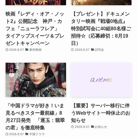
映画『レディ・オア・ノッ
【プレゼント】ドキュメン
ト2』公開記念 神戸・カ
タリー映画『戦場0地点』
フェ「ニューラフレア」
特別試写会に40組80名様ご
タイアップスイーツ＆プレ
招待☆（応募締切：8月19
ゼントキャンペーン
日）
2026.8.07
新作映画
2026.8.07
試写会
「中国ドラマが好き！いま
【重要】サーバー移行に伴
見るべきスター最前線」8
うWebサイト一時休止のお
月27日発売 「逐玉：翡翠
知らせ
の君」を徹底特集
2026.8.07
お知らせ
2026.8.07
中国ドラマ