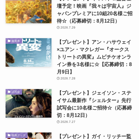
壇予定！映画『我々は宇宙人』ジ
ャパンプレミアに10組20名様ご招
待☆（応募締切：8月12日）
2026.7.29
【プレゼント】アン・ハサウェイ
鑑賞券
×ユアン・マクレガー『オークス
トリートの異変』ムビチケオンラ
イン券を3名様に☆【応募締切：8
月9日】
2026.7.28
【プレゼント】ジェイソン・ステ
試写会
イサム最新作『シェルター』先行
試写会に10名様ご招待☆（応募締
切：8月12日）
2026.7.27
【プレゼント】ガイ・リッチー監
映画グッズ