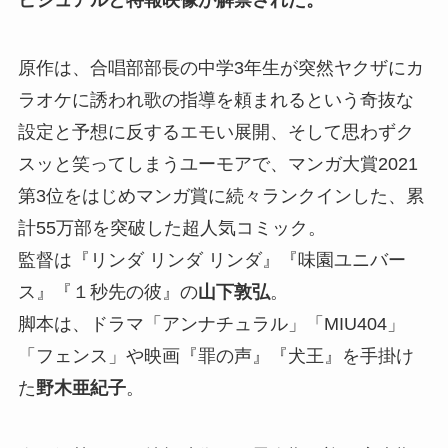
ビジュアルと特報映像が解禁された。
原作は、合唱部部長の中学3年生が突然ヤクザにカ
ラオケに誘われ歌の指導を頼まれるという奇抜な
設定と予想に反するエモい展開、そして思わずク
スッと笑ってしまうユーモアで、マンガ大賞2021
第3位をはじめマンガ賞に続々ランクインした、累
計55万部を突破した超人気コミック。
監督は『リンダ リンダ リンダ』『味園ユニバー
ス』『１秒先の彼』の
山下敦弘
。
脚本は、ドラマ「アンナチュラル」「MIU404」
「フェンス」や映画『罪の声』『犬王』を手掛け
た
野木亜紀子
。