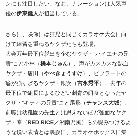
ンにも注目したい。なお、ナレーションは人気声
優の
伊東健人
が担当している。
さらに、映像には狂児と同じくカラオケ大会に向
けて練習を重ねるヤクザたちも登場。
大会万年最下位脱出を企むヤクザ・“ハイエナの兄
貴”こと小林（
橋本じゅん
）、声がカスカスな熱血
ヤクザ・唐田（
やべきょうすけ
）、ビブラートの
癖が強すぎるヤクザ・銀次（
吉永秀平
）、去年の
最下位で組長によるひどい刺青の餌食となったヤ
クザ・“キティの兄貴”こと尾形（
チャンス大城
）、
前職は幼稚園の先生とは思えないほど強面なヤク
ザ・峯（
RED RICE
／湘南乃風）らの睨みつけるよ
うな鋭い表情とは裏腹に、カラオケボックスに集