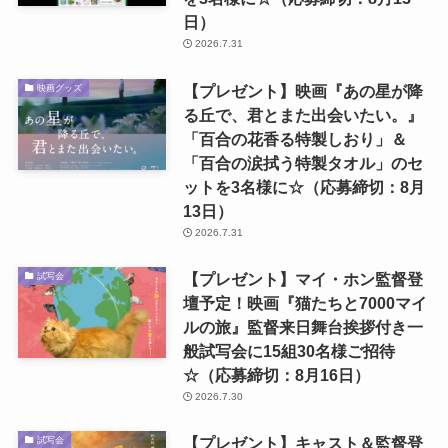
日）
2026.7.31
【プレゼント】映画『あの星が降
映画グッズ
る丘で、君とまた出会いたい。』
「百合の花香る特製しおり」＆
「百合の涙拭う特製タオル」のセ
ットを3名様に☆（応募締切：8月
13日）
2026.7.31
【プレゼント】マイ・ホン監督登
試写会
壇予定！映画『猫たちと7000マイ
ルの旅』監督来日舞台挨拶付き一
般試写会に15組30名様ご招待
☆（応募締切：8月16日）
2026.7.30
【プレゼント】キャスト＆監督登
試写会