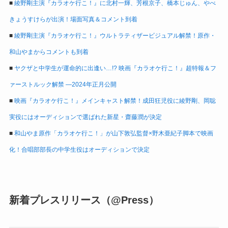
■
綾野剛主演『カラオケ行こ！』に北村一輝、芳根京子、橋本じゅん、やべ
きょうすけらが出演！場面写真＆コメント到着
■
綾野剛主演『カラオケ行こ！』ウルトラティザービジュアル解禁！原作・
和山やまからコメントも到着
■
ヤクザと中学生が運命的に出逢い…!? 映画『カラオケ行こ！』超特報＆フ
ァーストルック解禁 ―2024年正月公開
■
映画『カラオケ行こ！』メインキャスト解禁！成田狂児役に綾野剛、岡聡
実役にはオーディションで選ばれた新星・齋藤潤が決定
■
和山やま原作「カラオケ行こ！」が山下敦弘監督×野木亜紀子脚本で映画
化！合唱部部長の中学生役はオーディションで決定
新着プレスリリース（@Press）