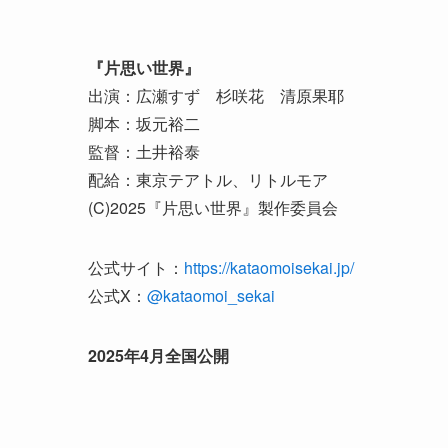
『片思い世界』
出演：広瀬すず 杉咲花 清原果耶
脚本：坂元裕二
監督：土井裕泰
配給：東京テアトル、リトルモア
(C)2025『片思い世界』製作委員会
公式サイト：
https://kataomoisekai.jp/
公式X：
@kataomoi_sekai
2025年4月全国公開