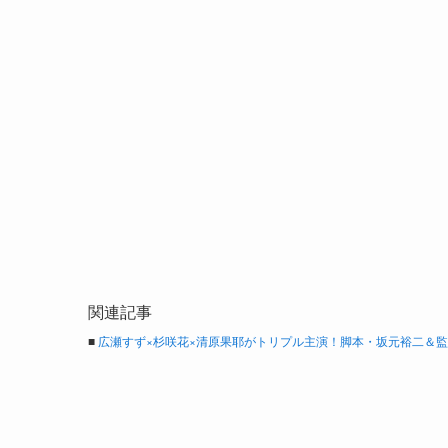
関連記事
■
広瀬すず×杉咲花×清原果耶がトリプル主演！脚本・坂元裕二＆