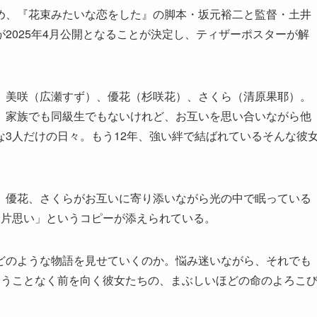
め、『花束みたいな恋をした』の脚本・坂元裕二と監督・土井
2025年4月公開となることが決定し、ティザーポスターが解
、美咲（広瀬すず）、優花（杉咲花）、さくら（清原果耶）。
。家族でも同級生でもないけれど、お互いを思い合いながら他
3人だけの日々。もう12年、強い絆で結ばれているそんな彼
、優花、さくらがお互いに寄り添いながら光の中で眠っている
と片思い」というコピーが添えられている。
どのような物語を見せていくのか。悩み迷いながら、それでも
失うことなく前を向く彼女たちの、まぶしいほどの命のよろこ