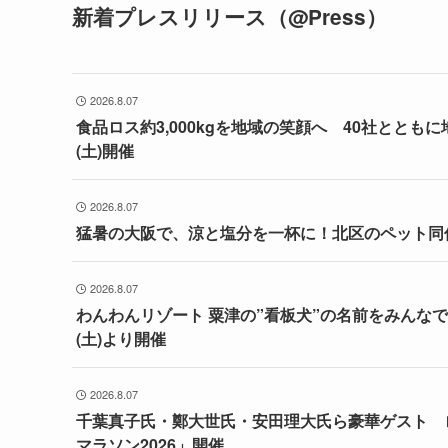
新着プレスリリース（@Press）
2026.8.07
食品ロス約3,000kgを地域の笑顔へ 40社とと
(土)開催
2026.8.07
猛暑の大阪で、涼と塩分を一杯に！北区のペット同
2026.8.07
わんわんリゾート 粟津の”看板犬”の名前をみんなで決
(土)より開催
2026.8.07
千葉真子氏・鄭大世氏・安田理大氏ら豪華ゲスト 
マラソン2026」開催