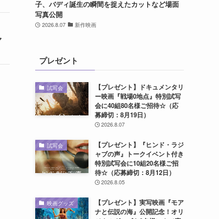
子、バディ誕生の瞬間を捉えたカットなど場面
写真公開
2026.8.07
新作映画
ャ
プレゼント
【プレゼント】ドキュメンタリ
試写会
ー映画『戦場0地点』特別試写
会に40組80名様ご招待☆（応
募締切：8月19日）
2026.8.07
【プレゼント】『ヒンド・ラジ
試写会
ャブの声』トークイベント付き
特別試写会に10組20名様ご招
待☆（応募締切：8月12日）
2026.8.05
【プレゼント】実写映画『モア
映画グッズ
ナと伝説の海』公開記念！オリ