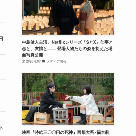
日
中島健人主演、Netflixシリーズ「SとX」仕事と
恋と、友情と―― 登場人物たちの姿を捉えた場
面写真公開
2026.8.07
メディア情報
ト
映画『時給三〇〇円の死神』西畑大吾×福本莉