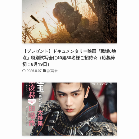
【プレゼント】ドキュメンタリー映画『戦場0地
点』特別試写会に40組80名様ご招待☆（応募締
切：8月19日）
2026.8.07
試写会