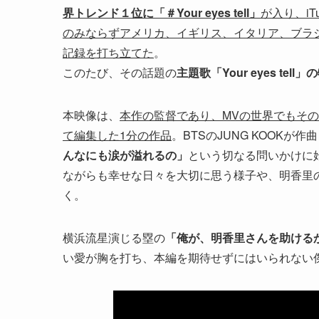
界トレンド１位に「＃Your eyes tell」
が入り、i
のみならずアメリカ、イギリス、イタリア、ブラ
記録を打ち立てた
。
このたび、その話題の
主題歌「Your eyes te
本映像は、
本作の監督であり、MVの世界でもそ
て編集した1分の作品
。BTSのJUNG KOOK
んなにも涙が溢れるの」
という切なる問いかけに
ながらも幸せな日々を大切に思う様子や、明香里
く。
横浜流星演じる塁の
「俺が、明香里さんを助ける
い愛が胸を打ち、本編を期待せずにはいられない