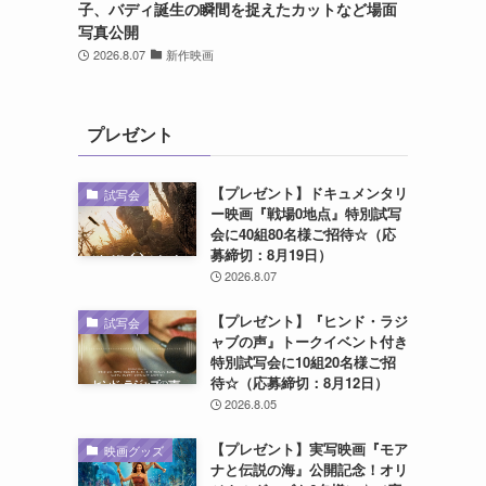
子、バディ誕生の瞬間を捉えたカットなど場面
写真公開
2026.8.07
新作映画
プレゼント
【プレゼント】ドキュメンタリ
試写会
ー映画『戦場0地点』特別試写
会に40組80名様ご招待☆（応
募締切：8月19日）
2026.8.07
【プレゼント】『ヒンド・ラジ
試写会
ャブの声』トークイベント付き
特別試写会に10組20名様ご招
待☆（応募締切：8月12日）
2026.8.05
【プレゼント】実写映画『モア
映画グッズ
ナと伝説の海』公開記念！オリ