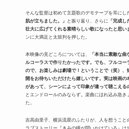
そんな監督は初めて主題歌のデモテープを耳にし
肌が立ちました。」
と振り返り、さらに
「完成し
壮大に広げてくれる素晴らしい歌になったと思い
ンに大満足と太鼓判を押した。
本映像の見どころについては、
「本当に素敵な曲
ルコーラスで作りたかったです。でも、フルコー
ので、お楽しみは劇場で！ということで（笑）、
開をお待ちいただけたら嬉しいです。実は映画の本編中
があって、シーンによって印象が違って聴こえる
とエンドロールのみならず
、
楽曲にほれ込み急き
た。
吉高由里子、横浜流星のふたりが、人を想うこと
ラブストーリー『きみの瞳が問いかけている』は1