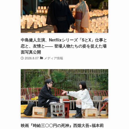
中島健人主演、Netflixシリーズ「SとX」仕事と
恋と、友情と―― 登場人物たちの姿を捉えた場
面写真公開
2026.8.07
メディア情報
映画『時給三〇〇円の死神』西畑大吾×福本莉