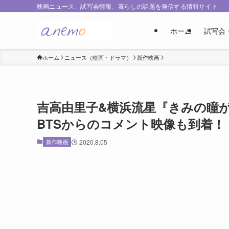
映画ニュース、試写会情報、暮らしの話題を発信する情報サイト
ホーム
試写会
ホーム
ニュース（映画・ドラマ）
新作映画
吉高由里子&横浜流星『きみの瞳
BTSからのコメント映像も到着！
新作映画
2020.8.05