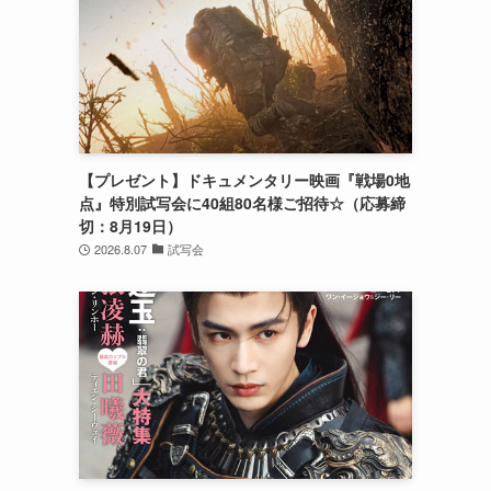
【プレゼント】ドキュメンタリー映画『戦場0地
点』特別試写会に40組80名様ご招待☆（応募締
切：8月19日）
2026.8.07
試写会