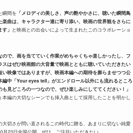
た瞬間を
「メロディの美しさ、声の艶やかさに、聴いた瞬間鳥
た楽曲は、キャラクター達に寄り添い、映画の世界観をさらに
ます」
と映画との出会いによって生まれたこのコラボレーショ
なので、画を当てていく作業がめちゃくちゃ楽しかったし、フ
ラスはぜひ映画館の大音量で映画とともに聴いていただきたい
短い映像ではありますが、映画本編への期待を膨らませつつ公
「Your eyes tell」がエンドロール以外にも流れるところ
のも見どころの一つなので、ぜひ楽しみにしててください！」
ょ本編の大切なシーンでも挿入曲として採用したことを明かし
の大切さが問い直されるこの時代に贈る、あまりに切ない純愛
0月23日全国公開。ぜひ、ご注目いただきたい。