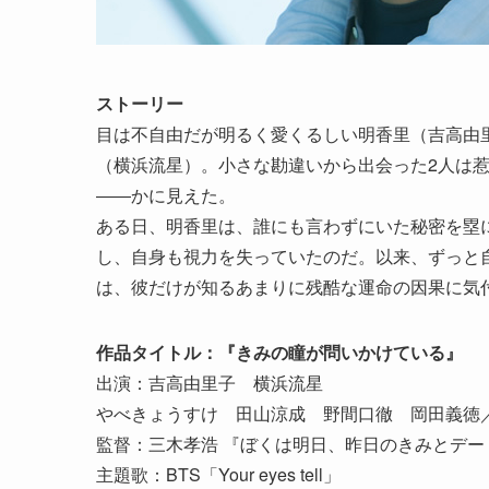
ストーリー
目は不自由だが明るく愛くるしい明香里（吉高由
（横浜流星）。小さな勘違いから出会った2人は
――かに見えた。
ある日、明香里は、誰にも言わずにいた秘密を塁
し、自身も視力を失っていたのだ。以来、ずっと
は、彼だけが知るあまりに残酷な運命の因果に気
作品タイトル：『きみの瞳が問いかけている』
出演：吉高由里子 横浜流星
やべきょうすけ 田山涼成 野間口徹 岡田義徳
監督：三木孝浩 『ぼくは明日、昨日のきみとデ
主題歌：BTS「Your eyes tell」