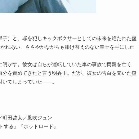
里子）と、罪を犯しキックボクサーとしての未来を絶たれた塁
惹かれあい、ささやかながらも掛け替えのない幸せを手にした
に明かす。彼女は自らが運転していた車の事故で両親を亡く
自分を責めてきたと言う明香里。だが、彼女の告白を聞いた塁
付いてしまっていた――。
／町田啓太／風吹ジュン
ートする』『ホットロード』