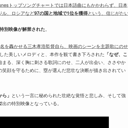
Tunesトップソングチャートでは日本語曲にもかかわらず、日本
ジル、ロシアなど
97の国と地域で1位を獲得
という、信じがた
ll」の特別映像が解禁された
。
の名を轟かせる三木孝浩監督自ら、
映画のシーンを主題歌にのせ
が作曲した美しいメロディと、本作を観て書き下ろされた
「なぜ、こ
始まる、深く胸に刺さる歌詞にのせ、二人が出会い、ささやか
の笑顔を守るために、塁が選んだ悲壮な決断が描き出されてい
から」
という一言に秘められた壮絶な覚悟と悲しみ、そして強
傑出の特別映像となっている。