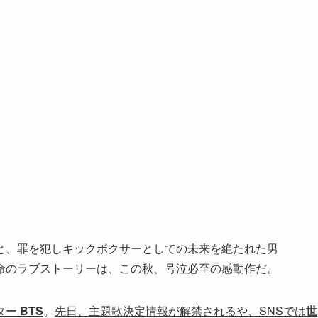
と、罪を犯しキックボクサーとしての未来を絶たれた男
命のラブストーリーは、この秋、号泣必至の感動作だ。
ター
BTS
。
先日、主題歌決定情報が解禁されるや、SNSでは
世