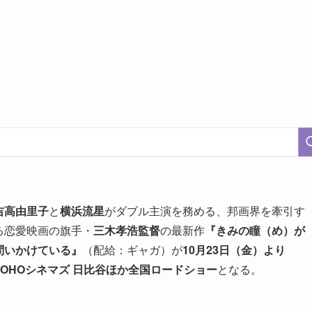
吉高由里子
と
横浜流星
がダブル主演を務める、邦画界を牽引す
る恋愛映画の旗手・
三木孝浩監督
の最新作
『きみの瞳（め）が
問いかけている』
（配給：ギャガ）が
10月23日（金）より
TOHOシネマズ 日比谷ほか全国
ロードショー
となる。