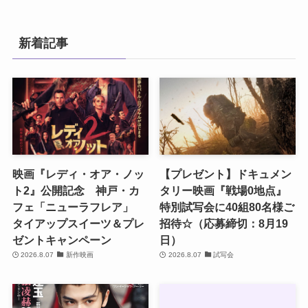
新着記事
映画『レディ・オア・ノッ
【プレゼント】ドキュメン
ト2』公開記念 神戸・カ
タリー映画『戦場0地点』
フェ「ニューラフレア」
特別試写会に40組80名様ご
タイアップスイーツ＆プレ
招待☆（応募締切：8月19
ゼントキャンペーン
日）
2026.8.07
新作映画
2026.8.07
試写会