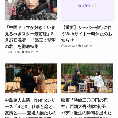
「中国ドラマが好き！いま
【重要】サーバー移行に伴
見るべきスター最前線」8
うWebサイト一時休止のお
月27日発売 「逐玉：翡翠
知らせ
の君」を徹底特集
2026.8.07
お知らせ
2026.8.07
中国ドラマ
中島健人主演、Netflixシリ
映画『時給三〇〇円の死
ーズ「SとX」仕事と恋と、
神』西畑大吾×福本莉子、
友情と―― 登場人物たちの
バディ誕生の瞬間を捉えた