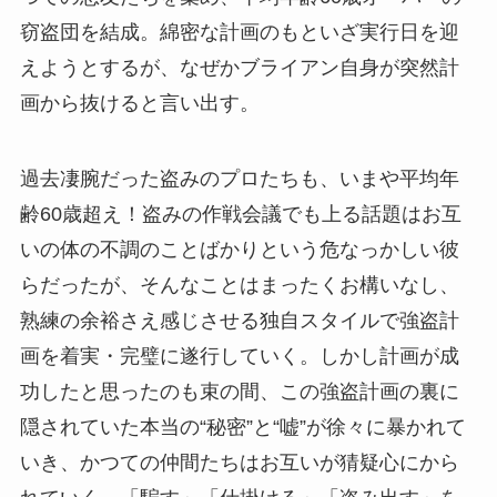
窃盗団を結成。綿密な計画のもといざ実行日を迎
えようとするが、なぜかブライアン自身が突然計
画から抜けると言い出す。
過去凄腕だった盗みのプロたちも、いまや平均年
齢60歳超え！盗みの作戦会議でも上る話題はお互
いの体の不調のことばかりという危なっかしい彼
らだったが、そんなことはまったくお構いなし、
熟練の余裕さえ感じさせる独自スタイルで強盗計
画を着実・完璧に遂行していく。しかし計画が成
功したと思ったのも束の間、この強盗計画の裏に
隠されていた本当の“秘密”と“嘘”が徐々に暴かれて
いき、かつての仲間たちはお互いが猜疑心にから