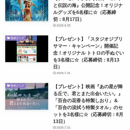
と伝説の海』公開記念！オリジナ
ルグッズを6名様に☆（応募締
切：8月17日）
2026.8.05
【プレゼント】「スタジオジブリ
映画グッズ
サマー・キャンペーン」開催記
念！オリジナル トトロの手ぬぐい
を3名様に☆（応募締切：8月13
日）
2026.7.31
【プレゼント】映画『あの星が降
映画グッズ
る丘で、君とまた出会いたい。』
「百合の花香る特製しおり」＆
「百合の涙拭う特製タオル」のセ
ットを3名様に☆（応募締切：8月
13日）
2026.7.31