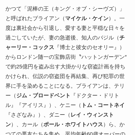
かつて「泥棒の王（キング・オブ・シーヴズ）」
と呼ばれたブライアン（
マイケル・ケイン
）。一
度は裏社会から引退し、愛する妻と平穏な日々を
過ごしていたが、妻の急逝後、知人のバジル（
チ
ャーリー・コックス
『博士と彼女のセオリー』）
からロンドン随一の宝飾店街〝ハットンガーデン″
で約25億円を盗み出す大掛かりな窃盗計画を持ち
かけられ、伝説の窃盗団を再結集、再び犯罪の世
界に手を染めることになる。ブライアンは、テリ
ー（
ジム・ブロードベント
『ドクター・ドリト
ル』『アイリス』）、ケニー（
トム・コートネイ
『さざなみ』）、ダニー（
レイ・ウィンスト
ン
）、カール（
ポール・ホワイトハウス
）ら、か
つての悪友たちを集め、平均年齢60歳オーバーの