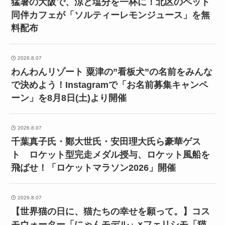
猛暑の大阪で、涼と塩分を一杯に！北区のペット
同伴カフェが「ソルティーレモンジュース」を無
料配布
2026.8.07
わんわんリゾート 粟津の”看板犬”の名前をみんな
で決めよう！Instagramで「お名前募集キャンペ
ーン」を8月8日(土)より開催
2026.8.07
千葉真子氏・鄭大世氏・安田理大氏ら豪華ゲス
ト ロケット型完走メダル授与、ロケット風船を
飛ばせ！「ロケットマラソン2026」開催
2026.8.07
【世界猫の日に、猫たちの幸せを願って。】コス
モウォーター「にゃんモデル」×フェリシモ「猫