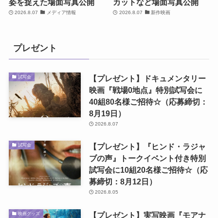
姿を捉えた場面写真公開
カットなど場面写真公開
2026.8.07
メディア情報
2026.8.07
新作映画
プレゼント
【プレゼント】ドキュメンタリー
試写会
映画『戦場0地点』特別試写会に
40組80名様ご招待☆（応募締切：
8月19日）
2026.8.07
【プレゼント】『ヒンド・ラジャ
試写会
ブの声』トークイベント付き特別
試写会に10組20名様ご招待☆（応
募締切：8月12日）
2026.8.05
【プレゼント】実写映画『モアナ
映画グッズ