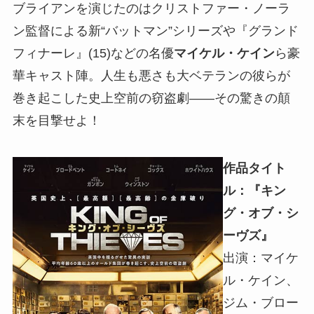
ブライアンを演じたのはクリストファー・ノーラ
ン監督による新“バットマン”シリーズや『グランド
フィナーレ』(15)などの名優
マイケル・ケイン
ら豪
華キャスト陣。人生も悪さも大ベテランの彼らが
巻き起こした史上空前の窃盗劇――その驚きの顛
末を目撃せよ！
作品タイト
ル：『キン
グ・オブ・シ
ーヴズ』
出演：マイケ
ル・ケイン、
ジム・ブロー