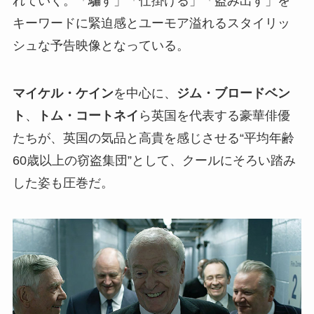
れていく。「騙す」「仕掛ける」「盗み出す」を
キーワードに緊迫感とユーモア溢れるスタイリッ
シュな予告映像となっている。
マイケル・ケイン
を中心に、
ジム・ブロードベン
ト
、
トム・コートネイ
ら英国を代表する豪華俳優
たちが、英国の気品と高貴を感じさせる“平均年齢
60歳以上の窃盗集団”として、クールにそろい踏み
した姿も圧巻だ。