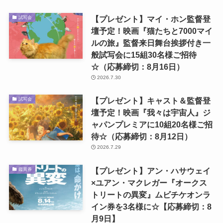
【プレゼント】マイ・ホン監督登
試写会
壇予定！映画『猫たちと7000マイ
ルの旅』監督来日舞台挨拶付き一
般試写会に15組30名様ご招待
☆（応募締切：8月16日）
2026.7.30
【プレゼント】キャスト＆監督登
試写会
壇予定！映画『我々は宇宙人』ジ
ャパンプレミアに10組20名様ご招
待☆（応募締切：8月12日）
2026.7.29
【プレゼント】アン・ハサウェイ
鑑賞券
×ユアン・マクレガー『オークス
トリートの異変』ムビチケオンラ
イン券を3名様に☆【応募締切：8
月9日】