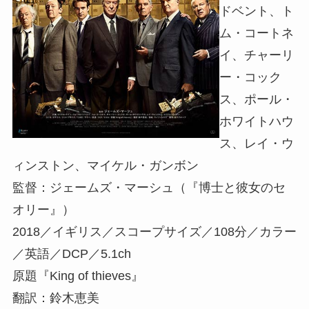
ドベント、ト
ム・コートネ
イ、チャーリ
ー・コック
ス、ポール・
ホワイトハウ
ス、レイ・ウ
ィンストン、マイケル・ガンボン
監督：ジェームズ・マーシュ（『博士と彼女のセ
オリー』）
2018／イギリス／スコープサイズ／108分／カラー
／英語／DCP／5.1ch
原題『King of thieves』
翻訳：鈴木恵美