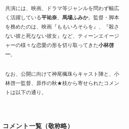
共演には、映画、ドラマ等ジャンルを問わず幅広
く活躍している
平祐奈
、
馬場ふみか
。監督・脚本
を務めたのは、映画『ももいろそらを』、『殺さ
ない彼と死なない彼女』など、ティーンエイージ
ャーの様々な恋愛の形を切り取ってきた
小林啓
一
。
なお、公開に向けて神尾楓珠らキャスト陣と、小
林啓一監督、原作の秋★枝から寄せられたコメン
トは以下の通り。
コメント一覧（敬称略）