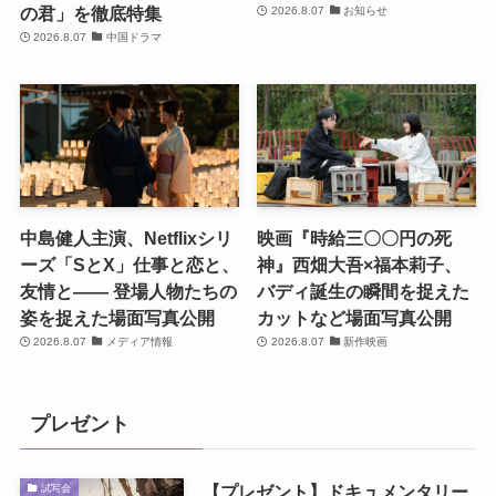
の君」を徹底特集
2026.8.07
お知らせ
2026.8.07
中国ドラマ
中島健人主演、Netflixシリ
映画『時給三〇〇円の死
ーズ「SとX」仕事と恋と、
神』西畑大吾×福本莉子、
友情と―― 登場人物たちの
バディ誕生の瞬間を捉えた
姿を捉えた場面写真公開
カットなど場面写真公開
2026.8.07
メディア情報
2026.8.07
新作映画
プレゼント
【プレゼント】ドキュメンタリー
試写会