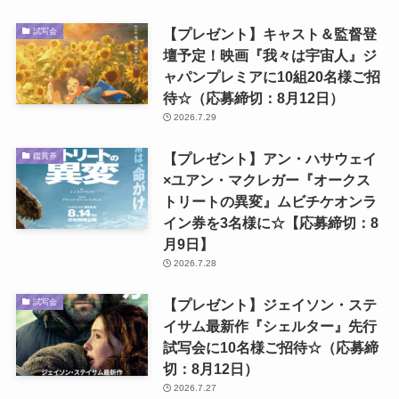
【プレゼント】キャスト＆監督登
試写会
壇予定！映画『我々は宇宙人』ジ
ャパンプレミアに10組20名様ご招
待☆（応募締切：8月12日）
2026.7.29
【プレゼント】アン・ハサウェイ
鑑賞券
×ユアン・マクレガー『オークス
トリートの異変』ムビチケオンラ
イン券を3名様に☆【応募締切：8
月9日】
2026.7.28
【プレゼント】ジェイソン・ステ
試写会
イサム最新作『シェルター』先行
試写会に10名様ご招待☆（応募締
切：8月12日）
2026.7.27