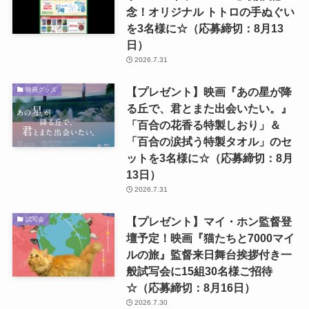
念！オリジナル トトロの手ぬぐい
を3名様に☆（応募締切：8月13
日）
2026.7.31
【プレゼント】映画『あの星が降
映画グッズ
る丘で、君とまた出会いたい。』
「百合の花香る特製しおり」＆
「百合の涙拭う特製タオル」のセ
ットを3名様に☆（応募締切：8月
13日）
2026.7.31
【プレゼント】マイ・ホン監督登
試写会
壇予定！映画『猫たちと7000マイ
ルの旅』監督来日舞台挨拶付き一
般試写会に15組30名様ご招待
☆（応募締切：8月16日）
2026.7.30