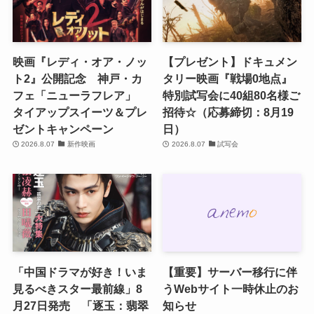
映画『レディ・オア・ノッ
【プレゼント】ドキュメン
ト2』公開記念 神戸・カ
タリー映画『戦場0地点』
フェ「ニューラフレア」
特別試写会に40組80名様ご
タイアップスイーツ＆プレ
招待☆（応募締切：8月19
ゼントキャンペーン
日）
2026.8.07
新作映画
2026.8.07
試写会
「中国ドラマが好き！いま
【重要】サーバー移行に伴
見るべきスター最前線」8
うWebサイト一時休止のお
月27日発売 「逐玉：翡翠
知らせ