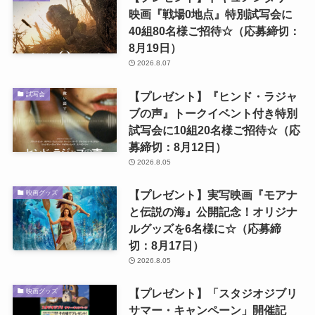
映画『戦場0地点』特別試写会に
40組80名様ご招待☆（応募締切：
8月19日）
2026.8.07
【プレゼント】『ヒンド・ラジャ
試写会
ブの声』トークイベント付き特別
試写会に10組20名様ご招待☆（応
募締切：8月12日）
2026.8.05
【プレゼント】実写映画『モアナ
映画グッズ
と伝説の海』公開記念！オリジナ
ルグッズを6名様に☆（応募締
切：8月17日）
2026.8.05
【プレゼント】「スタジオジブリ
映画グッズ
サマー・キャンペーン」開催記