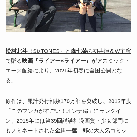
松村北斗
（SixTONES）と
森七菜
の初共演＆W主演
で贈る
映画『ライアー×ライアー』
がアスミック・
エース配給により、2021年初春に全国公開とな
る。
原作は、累計発行部数170万部を突破し、2012年度
「このマンガがすごい！オンナ編」にランクイ
ン、2015年には第39回講談社漫画賞・少女部門に
もノミネートされた
金田一蓮十郎
の大人気コミッ