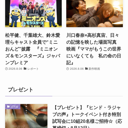
松平健、千葉雄大、鈴木愛
川口春奈×高杉真宙、日々
理らキャスト全員で“ミニ
の記憶を映した場面写真
おんど”披露 『ミニオン
映画『ママがもうこの世界
ズ＆モンスターズ』ジャパ
にいなくても 私の命の日
ンプレミア
記』
2026.8.06
レポート
2026.8.06
新作映画
プレゼント
【プレゼント】『ヒンド・ラジャ
試写会
ブの声』トークイベント付き特別
試写会に10組20名様ご招待☆（応