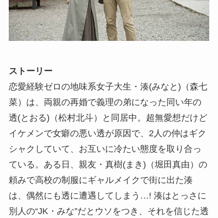
ストーリー
恋愛経験ゼロの地味系女子大生・湊(みなと)（森七
菜）は、両親の再婚で義理の弟になった同い年の
透(とおる)（松村北斗）と同居中。超無愛想だけど
イケメンで女癖の悪い透が原因で、2人の仲はギク
シャクしていて、お互いに冷たい態度を取り合っ
ている。ある日、親友・真樹(まき)（堀田真由）の
頼みで高校の制服にギャルメイクで街に出た湊
は、偶然にも透に遭遇してしまう…! 湊はとっさに
別人の“JK・みな”だとウソをつき、それを信じた透