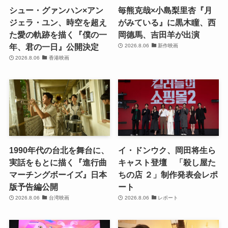
シュー・グァンハン×アン
毎熊克哉×小島梨里杏『月
ジェラ・ユン、時空を超え
がみている』に黒木瞳、西
た愛の軌跡を描く『僕の一
岡德馬、吉田羊が出演
年、君の一日』公開決定
2026.8.06
新作映画
2026.8.06
香港映画
1990年代の台北を舞台に、
イ・ドンウク、岡田将生ら
実話をもとに描く『進行曲
キャスト登壇 「殺し屋た
マーチングボーイズ』日本
ちの店 ２」制作発表会レポ
版予告編公開
ート
2026.8.06
台湾映画
2026.8.06
レポート