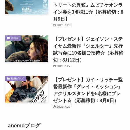
トリートの異変』ムビチケオンラ
イン券を3名様に☆【応募締切：8
月9日】
2026.7.28
【プレゼント】ジェイソン・ステ
試写会
イサム最新作『シェルター』先行
試写会に10名様ご招待☆（応募締
切：8月12日）
2026.7.27
【プレゼント】ガイ・リッチー監
映画グッズ
督最新作『グレイ・ミッション』
アクリルスタンドを5名様にプレ
ゼント☆（応募締切：8月9日）
2026.7.27
anemoブログ