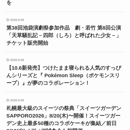
を
2026.8.06
第38回池袋演劇祭参加作品 劇・若竹 第8回公演
「天草騒乱記－四郎（しろ）と呼ばれた少女－」
チケット販売開始
2026.8.06
【10.6新発売】つけたまま寝られる人気のすっぴ
んシリーズと『 Pokémon Sleep（ポケモンスリ
ープ）』が夢のコラボレーション！
2026.8.06
札幌最大級のスイーツの祭典「スイーツガーデン
SAPPORO2026」8/20(木)〜開催！スイーツガー
デン史上最多50種のコラボケーキが集結／前日