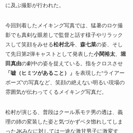
に及ぶ撮影が行われた。
今回到着したメイキング写真では、猛暑のロケ撮
影でも真剣な眼差しで監督と話す様子やリラック
スして笑顔をみせる
松村北斗
、
森七菜
の姿、そし
て先日第2弾キャストとして発表した
小関裕太
、
堀
田真由
の劇中の姿を捉えている。指をクロスさせ
「嘘（ヒミツがあること）」
を表現した“ライアー
ポーズ”の写真など、笑顔の絶えない明るい現場の
雰囲気が伝わってくるメイキング写真だ。
松村が演じる、普段はクール系モテ男の透は、義
理の姉の変装した姿と気づかずベタ惚れしてしま
ったJKみなに対しては一途な激甘男子に激変す