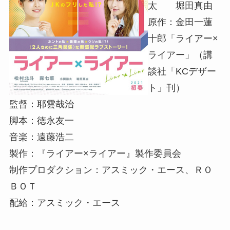
太 堀田真由
原作：金田一蓮
十郎「ライアー×
ライアー」（講
談社「KCデザー
ト」刊）
監督：耶雲哉治
脚本：徳永友一
音楽：遠藤浩二
製作：『ライアー×ライアー』製作委員会
制作プロダクション：アスミック・エース、ＲＯ
ＢＯＴ
配給：アスミック・エース