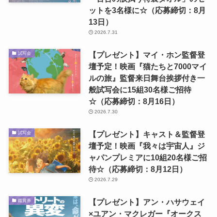
ットを3名様に☆（応募締切：8月
13日）
2026.7.31
【プレゼント】マイ・ホン監督登
試写会
壇予定！映画『猫たちと7000マイ
ルの旅』監督来日舞台挨拶付き一
般試写会に15組30名様ご招待
☆（応募締切：8月16日）
2026.7.30
【プレゼント】キャスト＆監督登
試写会
壇予定！映画『我々は宇宙人』ジ
ャパンプレミアに10組20名様ご招
待☆（応募締切：8月12日）
2026.7.29
【プレゼント】アン・ハサウェイ
鑑賞券
×ユアン・マクレガー『オークス