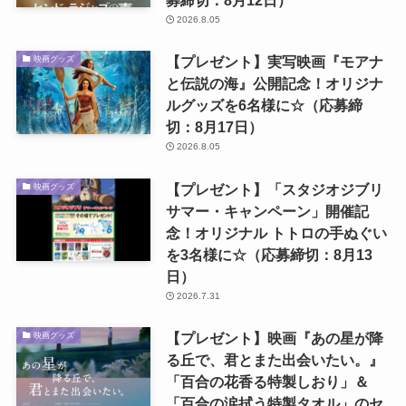
募締切：8月12日）
2026.8.05
【プレゼント】実写映画『モアナ
映画グッズ
と伝説の海』公開記念！オリジナ
ルグッズを6名様に☆（応募締
切：8月17日）
2026.8.05
【プレゼント】「スタジオジブリ
映画グッズ
サマー・キャンペーン」開催記
念！オリジナル トトロの手ぬぐい
を3名様に☆（応募締切：8月13
日）
2026.7.31
【プレゼント】映画『あの星が降
映画グッズ
る丘で、君とまた出会いたい。』
「百合の花香る特製しおり」＆
「百合の涙拭う特製タオル」のセ