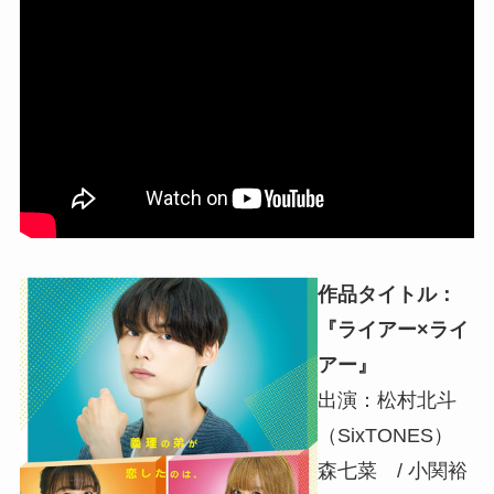
作品タイトル：
『ライアー×ライ
アー』
出演：松村北斗
（SixTONES）
森七菜 / 小関裕