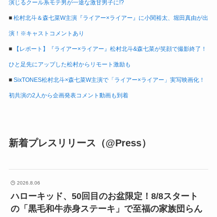
演じるクール系モテ男が一途な激甘男子に!?
■
松村北斗＆森七菜W主演『ライアー×ライアー』に小関裕太、堀田真由が出
演！※キャストコメントあり
■
【レポート】『ライアー×ライアー』松村北斗&森七菜が笑顔で撮影終了！
ひと足先にアップした松村からリモート激励も
■
SixTONES松村北斗×森七菜W主演で「ライアー×ライアー」実写映画化！
初共演の2人から企画発表コメント動画も到着
新着プレスリリース（@Press）
2026.8.06
ハローキッド、50回目のお盆限定！8/8スタート
の「黒毛和牛赤身ステーキ」で至福の家族団らん