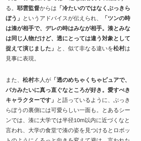
る。
耶雲監督
からは
「冷たいのではなくぶっきら
ぼう」
というアドバイスが伝えられ、
「ツンの時
は湊が相手で、デレの時はみなが相手。湊とみな
は同じ人物だけど、透にとっては違う対象として
捉えて演じました」
と、似て非なる違いを
松村
は
見事に表現。
また、
松村
本人が
「透のめちゃくちゃピュアで、
バカみたいに真っ直ぐなところが好き。愛すべき
キャラクターです」
と語っているように、ぶっき
らぼうの裏側には可愛らしい一面も。とあるシー
ンでは、湊に大学では半径10m以内に近づくなと
言われ、大学の食堂で湊の姿を見つけるとロボッ
トのようにくるっと向きを変えて避け、言われた