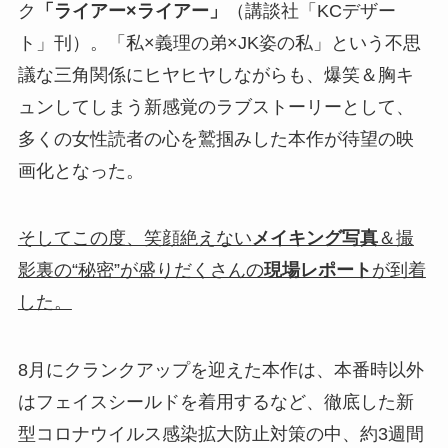
ク
「ライアー×ライアー」
（講談社「KCデザー
ト」刊）。「私×義理の弟×JK姿の私」という不思
議な三角関係にヒヤヒヤしながらも、爆笑＆胸キ
ュンしてしまう新感覚のラブストーリーとして、
多くの女性読者の心を鷲掴みした本作が待望の映
画化となった。
そしてこの度、笑顔絶えない
メイキング写真
＆撮
影裏の“秘密”が盛りだくさんの
現場レポート
が到着
した。
8月にクランクアップを迎えた本作は、本番時以外
はフェイスシールドを着用するなど、徹底した新
型コロナウイルス感染拡大防止対策の中、約3週間