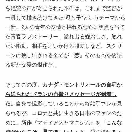
ら絶賛の声が寄せられた本作は、これまで監督が
一貫して描き続けてきた“母と子”というテーマから
一新、2人の青年の友情と揺れる恋心に焦点を当て
た青春ラブストーリー。溢れ出る愛おしさ、触れ
たい衝動、相手を追いかける眼差しなど、スクリ
ーンに映し出される全てが「恋」そのものを物語
る新たな愛の傑作だ。
そしてこの度、
カナダ・モントリオールの自宅か
ら送られたドランの自撮りメッセージが到着し
た。
自身で撮影していることから終始手ブレが見
られるが、コロナと共に生きる日本のファンのた
めに、新作『マティアス＆マキシム』を
「こんな
時だからこそ、見てほしい！」
と、愛の溢れるエ