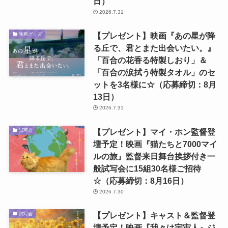
日）
2026.7.31
【プレゼント】映画『あの星が降
映画グッズ
る丘で、君とまた出会いたい。』
「百合の花香る特製しおり」＆
「百合の涙拭う特製タオル」のセ
ットを3名様に☆（応募締切：8月
13日）
2026.7.31
【プレゼント】マイ・ホン監督登
試写会
壇予定！映画『猫たちと7000マイ
ルの旅』監督来日舞台挨拶付き一
般試写会に15組30名様ご招待
☆（応募締切：8月16日）
2026.7.30
【プレゼント】キャスト＆監督登
試写会
壇予定！映画『我々は宇宙人』ジ