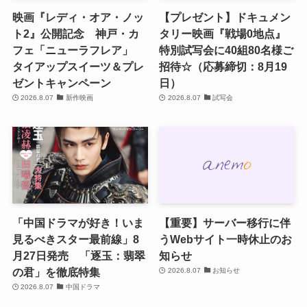
映画『レディ・オア・ノッ
【プレゼント】ドキュメン
ト2』公開記念 神戸・カ
タリー映画『戦場0地点』
フェ「ニューラフレア」
特別試写会に40組80名様ご
タイアップスイーツ＆プレ
招待☆（応募締切：8月19
ゼントキャンペーン
日）
2026.8.07
新作映画
2026.8.07
試写会
「中国ドラマが好き！いま
【重要】サーバー移行に伴
見るべきスター最前線」8
うWebサイト一時休止のお
月27日発売 「逐玉：翡翠
知らせ
の君」を徹底特集
2026.8.07
お知らせ
2026.8.07
中国ドラマ