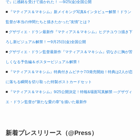
で』に感銘を受けて描かれた！ ―9/25(金)全国公開
■
『マティアス＆マキシム』新メイキング写真&インタビュー解禁！ドラン
監督が本当の仲間たちと描きたかった”友情”とは？
■
グザヴィエ・ドラン最新作『マティアス＆マキシム』ヒグチユウコ描き下
ろし新ビジュアル解禁！ー9月25日(金)全国公開
■
グザヴィエ・ドラン監督最新作『マティアス＆マキシム』切なさに胸が苦
しくなる予告編＆ポスタービジュアル解禁！
■
『マティアス＆マキシム』特典付きムビチケ7/3発売開始！特典は2人が恋
に落ちる瞬間を切り取った特製ポストカードセット
■
『マティアス＆マキシム』9/25公開決定！特報&場面写真解禁 ―グザヴィ
エ・ドラン監督が“新たな愛の章”を描いた最新作
新着プレスリリース（@Press）