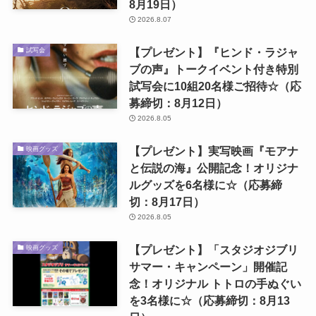
8月19日）
2026.8.07
【プレゼント】『ヒンド・ラジャ
試写会
ブの声』トークイベント付き特別
試写会に10組20名様ご招待☆（応
募締切：8月12日）
2026.8.05
【プレゼント】実写映画『モアナ
映画グッズ
と伝説の海』公開記念！オリジナ
ルグッズを6名様に☆（応募締
切：8月17日）
2026.8.05
【プレゼント】「スタジオジブリ
映画グッズ
サマー・キャンペーン」開催記
念！オリジナル トトロの手ぬぐい
を3名様に☆（応募締切：8月13