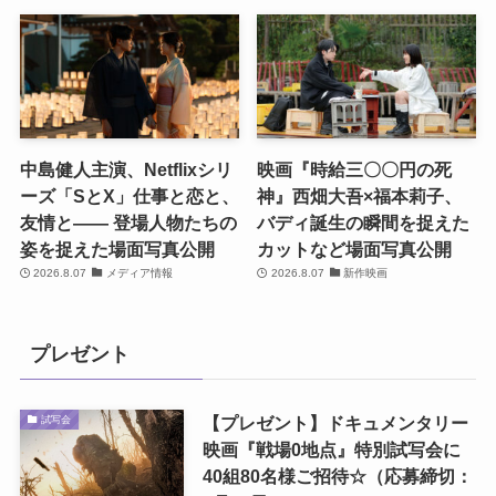
中島健人主演、Netflixシリ
映画『時給三〇〇円の死
ーズ「SとX」仕事と恋と、
神』西畑大吾×福本莉子、
友情と―― 登場人物たちの
バディ誕生の瞬間を捉えた
姿を捉えた場面写真公開
カットなど場面写真公開
2026.8.07
メディア情報
2026.8.07
新作映画
プレゼント
【プレゼント】ドキュメンタリー
試写会
映画『戦場0地点』特別試写会に
40組80名様ご招待☆（応募締切：