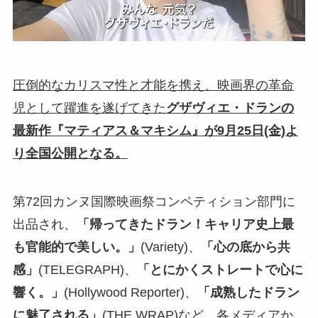
圧倒的なカリスマ性と才能を携え、映画界の革命
児として躍進を遂げてきた
グザヴィエ・ドランの
最新作『マティアス＆マキシム』が9月25日(金)よ
り全国公開となる。
第72回カンヌ国際映画祭コンペティション部門に
出品され、
「帰ってきたドラン！キャリア史上最
も官能的で美しい。」
(Variety)、
「心の底から共
感」
(TELEGRAPH)、
「とにかくストレートで心に
響く。」
(Hollywood Reporter)、
「成熟したドラン
に魅了される」
(THE WRAP)など、各メディアか