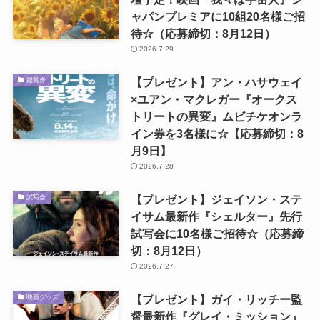
ャパンプレミアに10組20名様ご招
待☆（応募締切：8月12日）
2026.7.29
【プレゼント】アン・ハサウェイ
鑑賞券
×ユアン・マクレガー『オークス
トリートの異変』ムビチケオンラ
イン券を3名様に☆【応募締切：8
月9日】
2026.7.28
【プレゼント】ジェイソン・ステ
試写会
イサム最新作『シェルター』先行
試写会に10名様ご招待☆（応募締
切：8月12日）
2026.7.27
【プレゼント】ガイ・リッチー監
映画グッズ
督最新作『グレイ・ミッション』