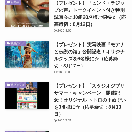
【プレゼント】『ヒンド・ラジャ
試写会
ブの声』トークイベント付き特別
試写会に10組20名様ご招待☆（応
募締切：8月12日）
2026.8.05
【プレゼント】実写映画『モアナ
映画グッズ
と伝説の海』公開記念！オリジナ
ルグッズを6名様に☆（応募締
切：8月17日）
2026.8.05
【プレゼント】「スタジオジブリ
映画グッズ
サマー・キャンペーン」開催記
念！オリジナル トトロの手ぬぐい
を3名様に☆（応募締切：8月13
日）
2026.7.31