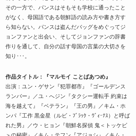
その一方で、パンスはそもそも学校に通ったこと
がなく、母国語である朝鮮語の読み方や書き方す
ら知らない。パンスは盗んだバッグをめぐってジ
ョンファンと出会い、そしてジョンファンの辞書
作りを通して、自分の話す母国の言葉の大切さを
知り･･･。
作品タイトル：『マルモイ ことばあつめ』
出演：ユン・ゲサン『犯罪都市』『ゴールデンス
ランバー』／ユ・へジン『タクシー運転手 約束は
海を越えて』『ベテラン』『王の男』／キム・ホ
ンパ『工作 黒金星（ルビ・ﾌﾞﾗｯｸ・ｳﾞｨｰﾅｽ）と呼ば
れた男』／ウ・ヒョン『朝鮮名探偵 鬼＜トッケビ
＞の秘密』／キム・テフン『アジョシ』／キム・