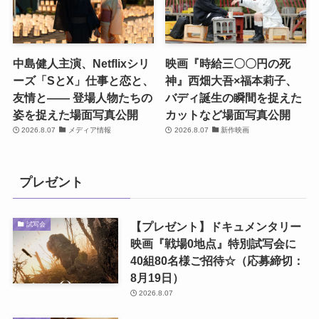
中島健人主演、Netflixシリ
映画『時給三〇〇円の死
ーズ「SとX」仕事と恋と、
神』西畑大吾×福本莉子、
友情と―― 登場人物たちの
バディ誕生の瞬間を捉えた
姿を捉えた場面写真公開
カットなど場面写真公開
2026.8.07
メディア情報
2026.8.07
新作映画
プレゼント
【プレゼント】ドキュメンタリー
試写会
映画『戦場0地点』特別試写会に
40組80名様ご招待☆（応募締切：
8月19日）
2026.8.07