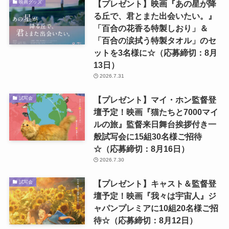
【プレゼント】映画『あの星が降
映画グッズ
る丘で、君とまた出会いたい。』
「百合の花香る特製しおり」＆
「百合の涙拭う特製タオル」のセ
ットを3名様に☆（応募締切：8月
13日）
2026.7.31
【プレゼント】マイ・ホン監督登
試写会
壇予定！映画『猫たちと7000マイ
ルの旅』監督来日舞台挨拶付き一
般試写会に15組30名様ご招待
☆（応募締切：8月16日）
2026.7.30
【プレゼント】キャスト＆監督登
試写会
壇予定！映画『我々は宇宙人』ジ
ャパンプレミアに10組20名様ご招
待☆（応募締切：8月12日）