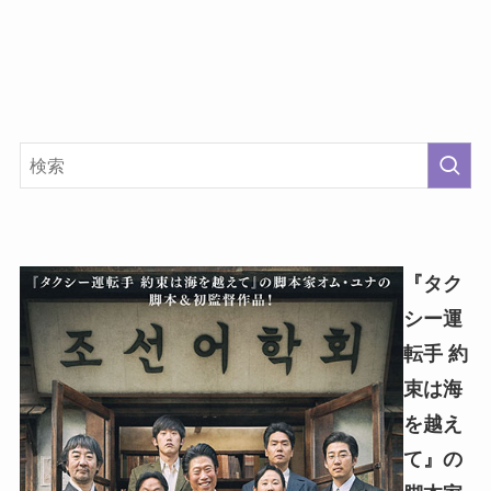
『タク
シー運
転手 約
束は海
を越え
て』の