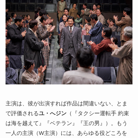
主演は、彼が出演すれば作品は間違いない、とま
で評価される
ユ・へジン
（『タクシー運転手 約束
は海を越えて』『ベテラン』『王の男』）。もう
一人の主演（W主演）には、あらゆる役どころを