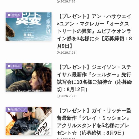
2026.7.29
【プレゼント】アン・ハサウェイ
鑑賞券
×ユアン・マクレガー『オークス
トリートの異変』ムビチケオンラ
イン券を3名様に☆【応募締切：8
月9日】
2026.7.28
【プレゼント】ジェイソン・ステ
試写会
イサム最新作『シェルター』先行
試写会に10名様ご招待☆（応募締
切：8月12日）
2026.7.27
【プレゼント】ガイ・リッチー監
映画グッズ
督最新作『グレイ・ミッション』
アクリルスタンドを5名様にプレ
ゼント☆（応募締切：8月9日）