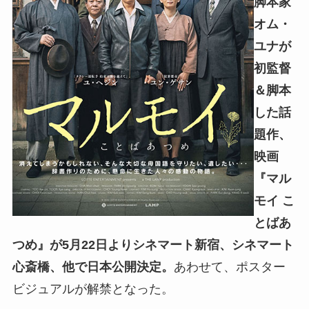
脚本家
オム・
ユナが
初監督
＆脚本
した話
題作、
映画
『マル
モイ こ
とばあ
つめ』が5月22日よりシネマート新宿、シネマート
心斎橋、他で日本公開決定。
あわせて、ポスター
ビジュアルが解禁となった。