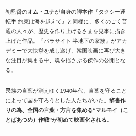
初監督の
オム・ユナ
が自身の脚本作『タクシー運
転手 約束は海を越えて』と同様に、多くのごく普
通の人々が、歴史を作り上げるさまを見事に描き
上げた作品。『パラサイト 半地下の家族』がアカ
デミーで大快挙を成し遂げ、韓国映画に再び大き
な注目が集まる中、魂を揺さぶる傑作の公開とな
る。
民族の言葉が消えゆく1940年代、言葉を守ること
によって国を守ろうとした人たちがいた。
辞書作
りの為、全国の言葉・方言を集める“マルモイ（こ
とばあつめ）作戦”が初めて映画化される。