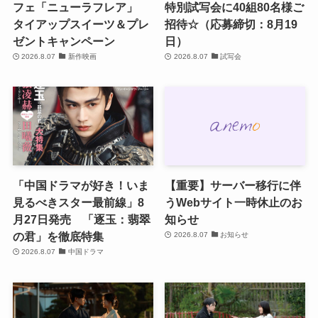
フェ「ニューラフレア」
特別試写会に40組80名様ご
タイアップスイーツ＆プレ
招待☆（応募締切：8月19
ゼントキャンペーン
日）
2026.8.07
新作映画
2026.8.07
試写会
「中国ドラマが好き！いま
【重要】サーバー移行に伴
見るべきスター最前線」8
うWebサイト一時休止のお
月27日発売 「逐玉：翡翠
知らせ
の君」を徹底特集
2026.8.07
お知らせ
2026.8.07
中国ドラマ