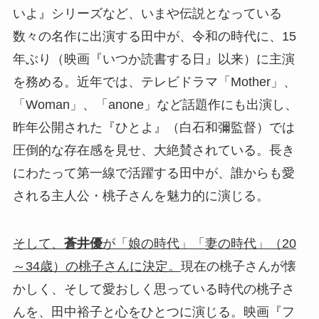
いよ』シリーズなど、いまや伝説となっている
数々の名作に出演する田中が、令和の時代に、15
年ぶり（映画『いつか読書する日』以来）に主演
を務める。近年では、テレビドラマ「Mother」、
「Woman」、「anone」など話題作にも出演し、
昨年公開された『ひとよ』（白石和彌監督）では
圧倒的な存在感を見せ、大絶賛されている。長き
にわたって第一線で活躍する田中が、誰からも愛
される主人公・桃子さんを魅力的に演じる。
そして、
蒼井優
が「娘の時代」「妻の時代」（20
～34歳）の桃子さんに決定。
現在の桃子さんが懐
かしく、そして愛おしく思っている時代の桃子さ
んを、田中裕子と心をひとつに演じる。映画『フ