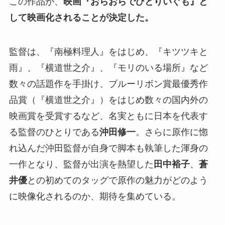
この作品が、
映画『おらおらでひとりいぐも』と
して映画化されることが決定した。
監督は、『南極料理人』をはじめ、『キツツキと
雨』、『横道世之介』、『モリのいる場所』など
数々の話題作を手掛け、ブルーリボン賞最優秀作
品賞（『横道世之介』）をはじめ数々の国内外の
映画賞を受賞するなど、名実ともに日本を代表す
る監督のひとりである
沖田修一
。さらに原作に惚
れ込んだ沖田監督が自身で脚本も執筆した渾身の
一作となり、監督が出演を熱望した
田中裕子
、
蒼
井優
との初めてのタッグで原作の魅力がどのよう
に映像化されるのか、期待を集めている。