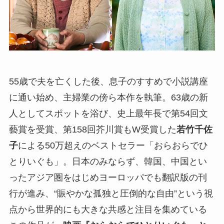
55歳で夫を亡くした後、息子のすすめで小説講座
に通い始め、主婦業の傍ら本作を執筆。63歳の新
人としてスポットを浴び、史上最年長で第54回文
藝賞を受賞、第158回芥川賞もW受賞した
若竹千佐
子
による50万超えのベストセラー「おらおらでひ
とりいぐも」。日本のみならず、韓国、中国とい
ったアジア圏をはじめヨーロッパでも翻訳版の刊
行が進み、“賑やかな孤独と圧倒的な自由”という視
点から世界的にも大きな共感と注目を集めている