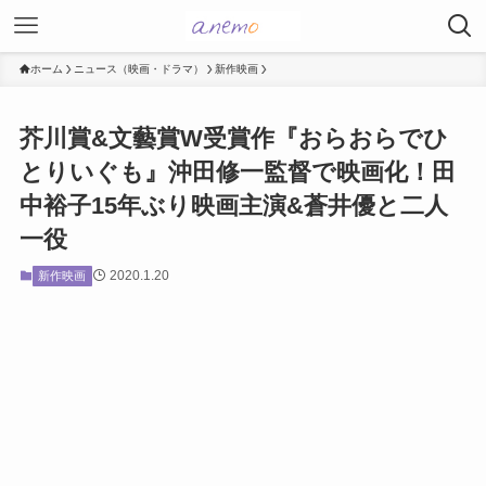
ホーム
ニュース（映画・ドラマ）
新作映画
芥川賞&文藝賞W受賞作『おらおらでひ
とりいぐも』沖田修一監督で映画化！田
中裕子15年ぶり映画主演&蒼井優と二人
一役
2020.1.20
新作映画