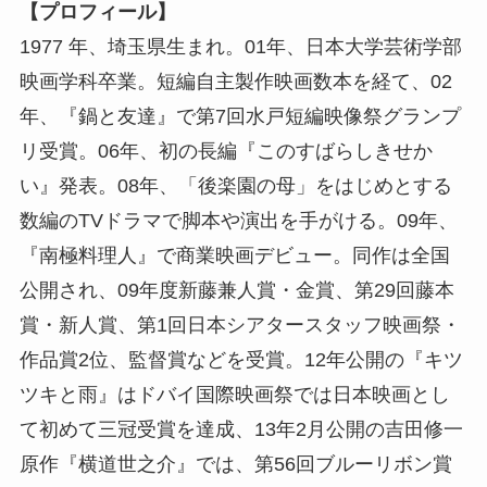
【プロフィール】
1977 年、埼玉県生まれ。01年、日本大学芸術学部
映画学科卒業。短編自主製作映画数本を経て、02
年、『鍋と友達』で第7回水戸短編映像祭グランプ
リ受賞。06年、初の長編『このすばらしきせか
い』発表。08年、「後楽園の母」をはじめとする
数編のTVドラマで脚本や演出を手がける。09年、
『南極料理人』で商業映画デビュー。同作は全国
公開され、09年度新藤兼人賞・金賞、第29回藤本
賞・新人賞、第1回日本シアタースタッフ映画祭・
作品賞2位、監督賞などを受賞。12年公開の『キツ
ツキと雨』はドバイ国際映画祭では日本映画とし
て初めて三冠受賞を達成、13年2月公開の吉田修一
原作『横道世之介』では、第56回ブルーリボン賞