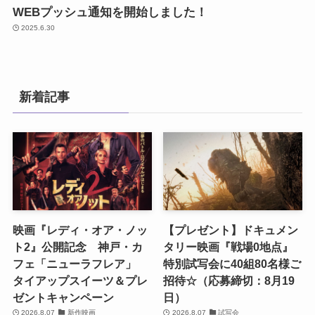
WEBプッシュ通知を開始しました！
2025.6.30
新着記事
映画『レディ・オア・ノッ
【プレゼント】ドキュメン
ト2』公開記念 神戸・カ
タリー映画『戦場0地点』
フェ「ニューラフレア」
特別試写会に40組80名様ご
タイアップスイーツ＆プレ
招待☆（応募締切：8月19
ゼントキャンペーン
日）
2026.8.07
新作映画
2026.8.07
試写会