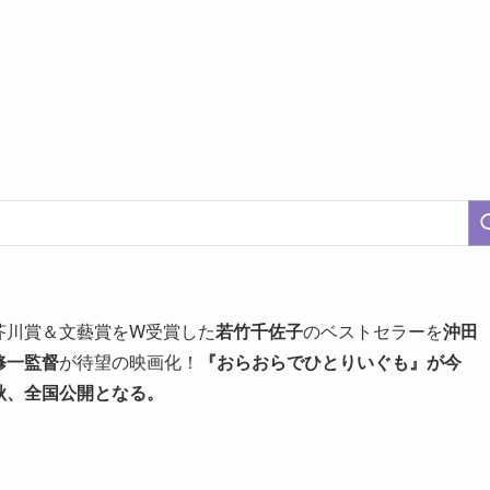
芥川賞＆文藝賞をW受賞した
若竹千佐子
のベストセラーを
沖田
修一監督
が待望の映画化！
『おらおらでひとりいぐも』が今
秋、全国公開となる。