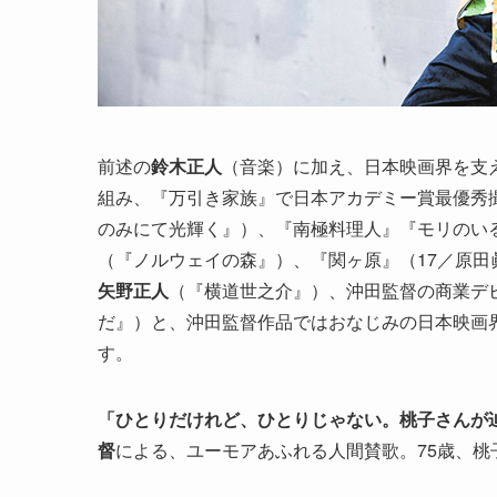
前述の
鈴木正人
（音楽）に加え、日本映画界を支
組み、『万引き家族』で日本アカデミー賞最優秀
のみにて光輝く』）、『南極料理人』『モリのい
（『ノルウェイの森』）、『関ヶ原』（17／原
矢野正人
（『横道世之介』）、沖田監督の商業デ
だ』）と、沖田監督作品ではおなじみの日本映画
す。
「ひとりだけれど、ひとりじゃない。桃子さんが
督
による、ユーモアあふれる人間賛歌。75歳、桃