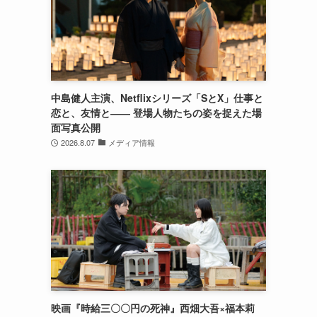
中島健人主演、Netflixシリーズ「SとX」仕事と
恋と、友情と―― 登場人物たちの姿を捉えた場
面写真公開
2026.8.07
メディア情報
映画『時給三〇〇円の死神』西畑大吾×福本莉