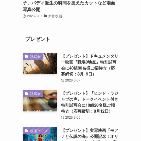
子、バディ誕生の瞬間を捉えたカットなど場面
写真公開
2026.8.07
新作映画
プレゼント
【プレゼント】ドキュメンタリ
試写会
ー映画『戦場0地点』特別試写
会に40組80名様ご招待☆（応
募締切：8月19日）
2026.8.07
【プレゼント】『ヒンド・ラジ
試写会
ャブの声』トークイベント付き
特別試写会に10組20名様ご招
待☆（応募締切：8月12日）
2026.8.05
【プレゼント】実写映画『モア
映画グッズ
ナと伝説の海』公開記念！オリ