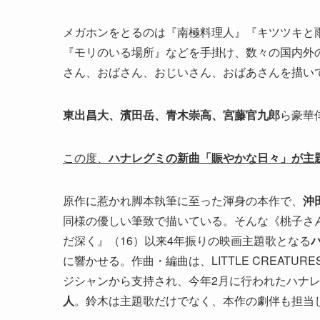
メガホンをとるのは『南極料理人』『キツツキと
『モリのいる場所』などを手掛け、数々の国内外
さん、おばさん、おじいさん、おばあさんを描い
東出昌大、濱田岳、青木崇高、宮藤官九郎
ら豪華
この度、
ハナレグミの新曲「賑やかな日々」が主
原作に惹かれ脚本執筆に至った渾身の本作で、
沖
同様の優しい筆致で描いている。そんな《桃子さ
だ深く』（16）以来4年振りの映画主題歌となる
に響かせる。作曲・編曲は、LITTLE CREAT
ジシャンから支持され、今年2月に行われたハナレグ
人
。鈴木は主題歌だけでなく、本作の劇伴も担当