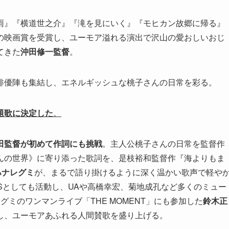
雨』『横道世之介』『滝を見にいく』『モヒカン故郷に帰る』
の映画賞を受賞し、ユーモア溢れる演出で沢山の愛おしいおじ
てきた
沖田修一監督
。
俳優陣も集結し、エネルギッシュな桃子さんの日常を彩る。
題歌に決定した
。
田監督が初めて作詞にも挑戦
。主人公桃子さんの日常を監督作
んの世界》に寄り添った歌詞を、是枝裕和監督作『海よりもま
ハナレグミ
が、まるで語り掛けるように深く温かい歌声で軽や
URESとしても活動し、UAや高橋幸宏、菊地成孔など多くのミュー
ミのワンマンライブ「THE MOMENT」にも参加した
鈴木正
し、ユーモアあふれる人間賛歌を盛り上げる。