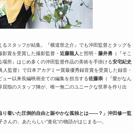
えるスタッフが結集。『横道世之介』でも沖田監督とタッグを
撮影賞を受賞した撮影監督・
近藤龍人
と照明・
藤井勇
（『そこ
る場所』はじめ多くの沖田監督作品の美術を手掛ける
安宅紀史
田眞人監督）で日本アカデミー賞最優秀録音賞を受賞した録音・
ビュー以来長編映画全ての編集を担当する
佐藤崇
（『愛がなん
界屈指のスタッフ陣が、唯一無二のユニークな世界を作り出
辿り着いた圧倒的自由と賑やかな孤独とは――？」
沖田修一監
子さんの、あたらしい”進化”の物語がはじまる―。