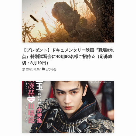
【プレゼント】ドキュメンタリー映画『戦場0地
点』特別試写会に40組80名様ご招待☆（応募締
切：8月19日）
2026.8.07
試写会