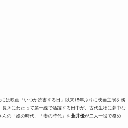
”役には映画『いつか読書する日』以来15年ぶりに映画主演を務
、長きにわたって第一線で活躍する田中が、古代生物に夢中な
さんの「娘の時代」「妻の時代」を
蒼井優
が二人一役で務め