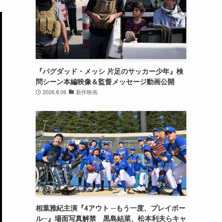
『バグダッド・メッシ 片足のサッカー少年』検
問シーン本編映像＆監督メッセージ動画公開
2026.8.06
新作映画
相葉雅紀主演『4アウト ─もう一度、プレイボー
ル─』場面写真解禁 黒島結菜、松本利夫らキャ