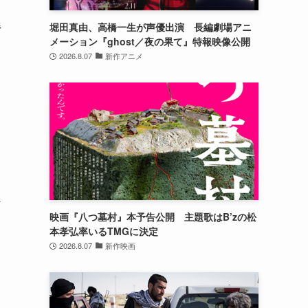
累
堀田真由、高橋一生が声優出演 長編劇場アニ
メーション『ghost／夜の果て』特報映像公開
2026.8.07
新作アニメ
ン
映画『八つ墓村』本予告公開 主題歌はB’zの松
本孝弘率いるTMGに決定
2026.8.07
新作映画