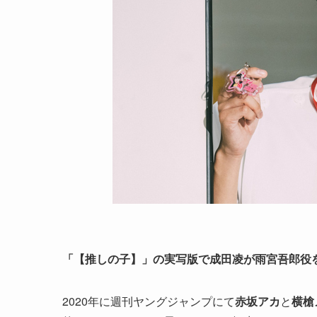
「【推しの子】」
の
実写版
で成田凌が雨宮吾郎役
2020年に週刊ヤングジャンプにて
赤坂アカ
と
横槍