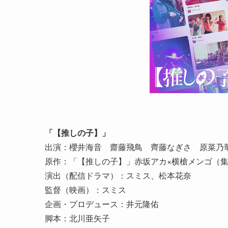
「【推しの子】」
出演：櫻井海音 齋藤飛鳥 齊藤なぎさ 原菜乃
原作：「【推しの子】」赤坂アカ×横槍メンゴ（
演出（配信ドラマ）：スミス、松本花奈
監督（映画）：スミス
企画・プロデュース：井元隆佑
脚本：北川亜矢子