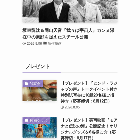
坂東龍汰＆岡山天音『我々は宇宙人』カンヌ滞
在中の素顔を捉えたスチール公開
2026.8.06
新作映画
プレゼント
【プレゼント】『ヒンド・ラジ
試写会
ャブの声』トークイベント付き
特別試写会に10組20名様ご招
待☆（応募締切：8月12日）
2026.8.05
【プレゼント】実写映画『モア
映画グッズ
ナと伝説の海』公開記念！オリ
ジナルグッズを6名様に☆（応
募締切：8月17日）