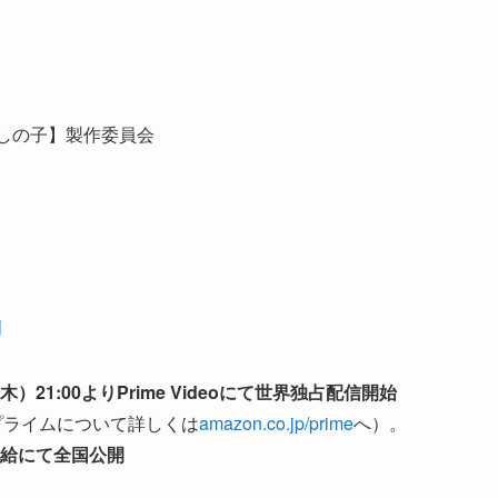
【推しの子】製作委員会
j
21:00よりPrime Videoにて世界独占配信開始
プライムについて詳しくは
amazon.co.jp/prime
へ）。
配給にて全国公開