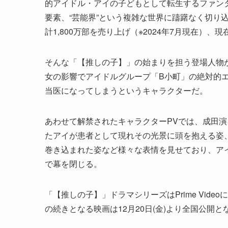
的アイドル・アイの子どもとして転生するファン
要素、“芸能界”という複雑な世界に躊躇なく切り
計1,800万部を売り上げ（※2024年7月現在）、
そんな「【推しの子】」の始まりを担う登場人物
女の影響でアイドルグループ「B小町」の絶対的エ
当医になってしまうというキャラクターだ。
あわせて解禁されたキャラクターPVでは、成田演
たアイが患者として現れその光景に頭を抱える姿
巻き込まれた姿など様々な表情を見せており、アイ
で幕を閉じる。
「【推しの子】」ドラマシリーズはPrime Vide
の続きとなる映画は12月20日(金)より全国公開と