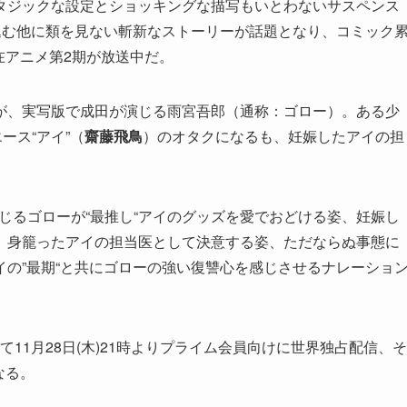
タジックな設定とショッキングな描写もいとわないサスペンス
込む他に類を見ない斬新なストーリーが話題となり、コミック
現在アニメ第2期が放送中だ。
が、実写版で成田が演じる雨宮吾郎（通称：ゴロー）。ある少
ース“アイ”（
齋藤飛鳥
）のオタクになるも、妊娠したアイの担
じるゴローが“最推し“アイのグッズを愛でおどける姿、妊娠し
、身籠ったアイの担当医として決意する姿、ただならぬ事態に
の”最期“と共にゴローの強い復讐心を感じさせるナレーショ
oにて11月28日(木)21時よりプライム会員向けに世界独占配信、そ
なる。