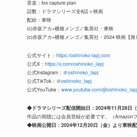
音楽：fox capture plan
話数：ドラマシリーズ全8話＋映画
配給：東映
(c)赤坂アカ×横槍メンゴ／集英社・東映
(c)赤坂アカ×横槍メンゴ／集英社・2024 映画
公式サイト：
https://oshinoko-lapj.com
公式X：
https://x.com/oshinoko_lapj
公式Instagram：
＠oshinoko_lapj
公式TikTok：
＠oshinoko_lapj
公式YouTube：
www.youtube.com/@oshinoko_lap
◆ドラマシリーズ配信開始日：2024年11月28日（木）
作品の視聴には会員登録が必要です。（Amazon
◆映画公開日：2024年12月20日（金）より東映