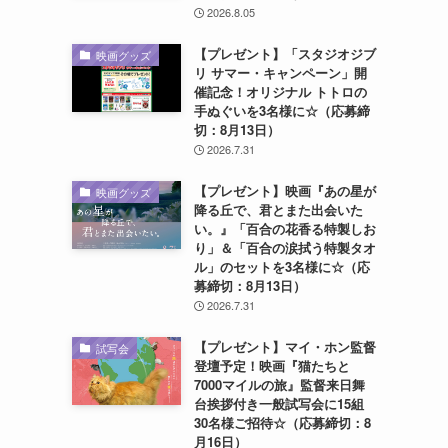
2026.8.05
【プレゼント】「スタジオジブ
映画グッズ
リ サマー・キャンペーン」開
催記念！オリジナル トトロの
手ぬぐいを3名様に☆（応募締
切：8月13日）
2026.7.31
【プレゼント】映画『あの星が
映画グッズ
降る丘で、君とまた出会いた
い。』「百合の花香る特製しお
り」＆「百合の涙拭う特製タオ
ル」のセットを3名様に☆（応
募締切：8月13日）
2026.7.31
【プレゼント】マイ・ホン監督
試写会
登壇予定！映画『猫たちと
7000マイルの旅』監督来日舞
台挨拶付き一般試写会に15組
30名様ご招待☆（応募締切：8
月16日）