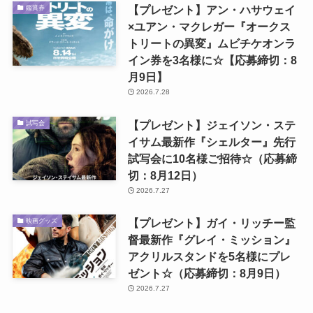
【プレゼント】アン・ハサウェイ
鑑賞券
×ユアン・マクレガー『オークス
トリートの異変』ムビチケオンラ
イン券を3名様に☆【応募締切：8
月9日】
2026.7.28
【プレゼント】ジェイソン・ステ
試写会
イサム最新作『シェルター』先行
試写会に10名様ご招待☆（応募締
切：8月12日）
2026.7.27
【プレゼント】ガイ・リッチー監
映画グッズ
督最新作『グレイ・ミッション』
アクリルスタンドを5名様にプレ
ゼント☆（応募締切：8月9日）
2026.7.27