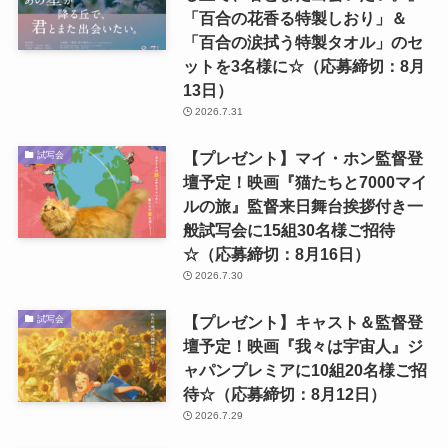
「百合の花香る特製しおり」＆
「百合の涙拭う特製タオル」のセ
ットを3名様に☆（応募締切：8月
13日）
2026.7.31
【プレゼント】マイ・ホン監督登
試写会
壇予定！映画『猫たちと7000マイ
ルの旅』監督来日舞台挨拶付き一
般試写会に15組30名様ご招待
☆（応募締切：8月16日）
2026.7.30
【プレゼント】キャスト＆監督登
試写会
壇予定！映画『我々は宇宙人』ジ
ャパンプレミアに10組20名様ご招
待☆（応募締切：8月12日）
2026.7.29