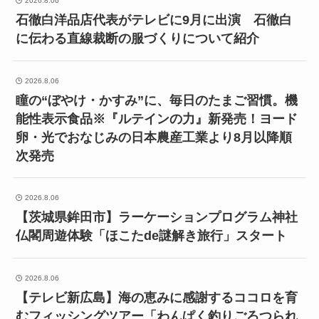
2026.8.06
石徹白洋品店代表がテレビに9月に出演 石徹白
に伝わる直線裁断の服づくりについて紹介
2026.8.06
瞳の“ぼやけ・かすみ”に、毎日のたまご習慣。機
能性表示食品※『ルテインの力』新発売！ヨード
卵・光でおなじみの日本農産工業より8月以降順
次発売
2026.8.06
【茨城県鉾田市】ラーケーションプログラム神社
仏閣周遊体験「ほこたde謎解き旅行」スタート
2026.8.06
【テレビ新広島】海の恵みに感謝するココロを育
むフィッシングツアー「わんぱく釣りごろつられ