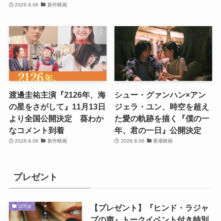
2026.8.06
新作映画
渡邊圭祐主演『2126年、海
シュー・グァンハン×アン
の星をさがして』11月13日
ジェラ・ユン、時空を超え
より全国公開決定 葵わか
た愛の軌跡を描く『僕の一
なコメント到着
年、君の一日』公開決定
2026.8.06
新作映画
2026.8.06
香港映画
プレゼント
【プレゼント】『ヒンド・ラジャ
試写会
ブの声』トークイベント付き特別