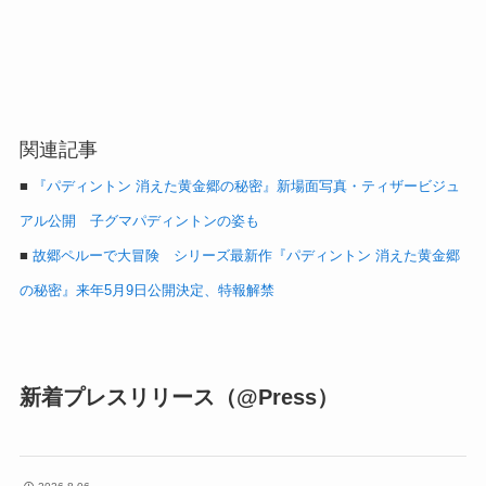
関連記事
■
『パディントン 消えた黄金郷の秘密』新場面写真・ティザービジュ
アル公開 子グマパディントンの姿も
■
故郷ペルーで大冒険 シリーズ最新作『パディントン 消えた黄金郷
の秘密』来年5月9日公開決定、特報解禁
新着プレスリリース（@Press）