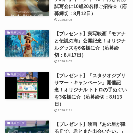
試写会に10組20名様ご招待☆（応
募締切：8月12日）
2026.8.05
【プレゼント】実写映画『モアナ
映画グッズ
と伝説の海』公開記念！オリジナ
ルグッズを6名様に☆（応募締
切：8月17日）
2026.8.05
【プレゼント】「スタジオジブリ
映画グッズ
サマー・キャンペーン」開催記
念！オリジナル トトロの手ぬぐい
を3名様に☆（応募締切：8月13
日）
2026.7.31
【プレゼント】映画『あの星が降
映画グッズ
る丘で、君とまた出会いたい。』