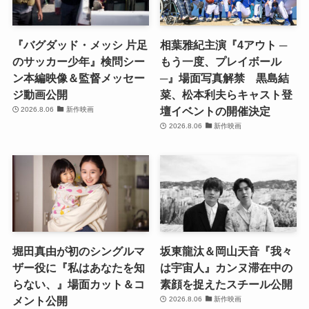
『バグダッド・メッシ 片足
相葉雅紀主演『4アウト ─
のサッカー少年』検問シー
もう一度、プレイボール
ン本編映像＆監督メッセー
─』場面写真解禁 黒島結
ジ動画公開
菜、松本利夫らキャスト登
壇イベントの開催決定
2026.8.06
新作映画
2026.8.06
新作映画
堀田真由が初のシングルマ
坂東龍汰＆岡山天音『我々
ザー役に『私はあなたを知
は宇宙人』カンヌ滞在中の
らない、』場面カット＆コ
素顔を捉えたスチール公開
メント公開
2026.8.06
新作映画