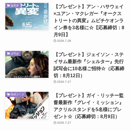
【プレゼント】アン・ハサウェイ
鑑賞券
×ユアン・マクレガー『オークス
トリートの異変』ムビチケオンラ
イン券を3名様に☆【応募締切：8
月9日】
2026.7.28
【プレゼント】ジェイソン・ステ
試写会
イサム最新作『シェルター』先行
試写会に10名様ご招待☆（応募締
切：8月12日）
2026.7.27
【プレゼント】ガイ・リッチー監
映画グッズ
督最新作『グレイ・ミッション』
アクリルスタンドを5名様にプレ
ゼント☆（応募締切：8月9日）
2026.7.27