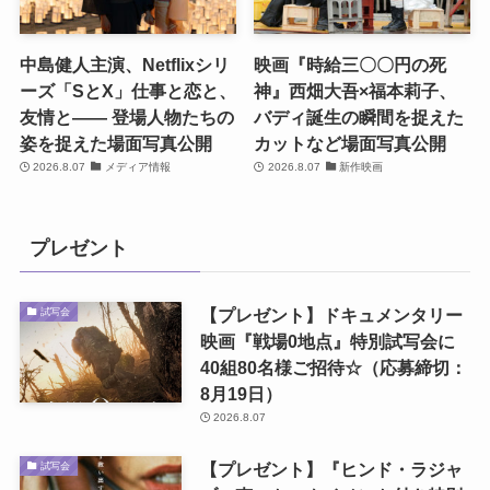
中島健人主演、Netflixシリ
映画『時給三〇〇円の死
ーズ「SとX」仕事と恋と、
神』西畑大吾×福本莉子、
友情と―― 登場人物たちの
バディ誕生の瞬間を捉えた
姿を捉えた場面写真公開
カットなど場面写真公開
2026.8.07
メディア情報
2026.8.07
新作映画
プレゼント
【プレゼント】ドキュメンタリー
試写会
映画『戦場0地点』特別試写会に
40組80名様ご招待☆（応募締切：
8月19日）
2026.8.07
【プレゼント】『ヒンド・ラジャ
試写会