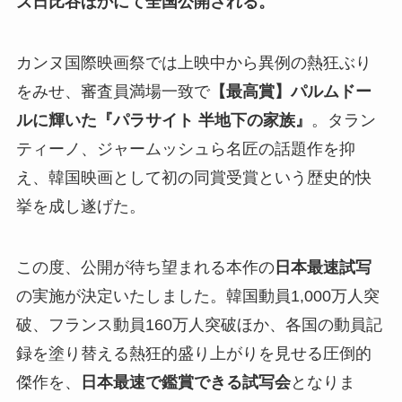
ズ日比谷ほかにて全国公開される。
カンヌ国際映画祭では上映中から異例の熱狂ぶり
をみせ、審査員満場一致で
【最高賞】パルムドー
ルに輝いた『パラサイト 半地下の家族』
。タラン
ティーノ、ジャームッシュら名匠の話題作を抑
え、韓国映画として初の同賞受賞という歴史的快
挙を成し遂げた。
この度、公開が待ち望まれる本作の
日本最速試写
の実施が決定いたしました。韓国動員1,000万人突
破、フランス動員160万人突破ほか、各国の動員記
録を塗り替える熱狂的盛り上がりを見せる圧倒的
傑作を、
日本最速で鑑賞できる試写会
となりま