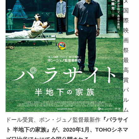
ヌ
国
際
映
画
祭
最
高
賞
パ
ル
ム
ドール受賞、ポン・ジュノ監督最新作
『パラサイ
ト 半地下の家族』が、2020年1月、TOHOシネマ