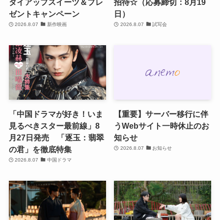
タイアップスイーツ＆プレ
招待☆（応募締切：8月19
ゼントキャンペーン
日）
2026.8.07
新作映画
2026.8.07
試写会
「中国ドラマが好き！いま
【重要】サーバー移行に伴
見るべきスター最前線」8
うWebサイト一時休止のお
月27日発売 「逐玉：翡翠
知らせ
の君」を徹底特集
2026.8.07
お知らせ
2026.8.07
中国ドラマ