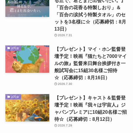
る丘で、君とまた出会いたい。』
「百合の花香る特製しおり」＆
「百合の涙拭う特製タオル」のセ
ットを3名様に☆（応募締切：8月
13日）
2026.7.31
【プレゼント】マイ・ホン監督登
試写会
壇予定！映画『猫たちと7000マイ
ルの旅』監督来日舞台挨拶付き一
般試写会に15組30名様ご招待
☆（応募締切：8月16日）
2026.7.30
【プレゼント】キャスト＆監督登
試写会
壇予定！映画『我々は宇宙人』ジ
ャパンプレミアに10組20名様ご招
待☆（応募締切：8月12日）
2026.7.29