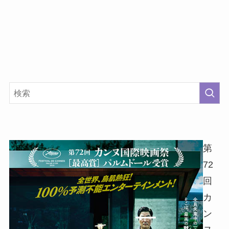
第
72
回
カ
ン