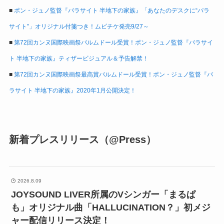
■
ポン・ジュノ監督『パラサイト 半地下の家族』「あなたのデスクに“パラ
サイト”」オリジナル付箋つき！ムビチケ発売9/27～
■
第72回カンヌ国際映画祭パルムドール受賞！ポン・ジュノ監督『パラサイ
ト 半地下の家族』ティザービジュアル＆予告解禁！
■
第72回カンヌ国際映画祭最高賞パルムドール受賞！ポン・ジュノ監督『パ
ラサイト 半地下の家族』2020年1月公開決定！
新着プレスリリース（@Press）
2026.8.09
JOYSOUND LIVER所属のVシンガー「まるぱ
も」オリジナル曲「HALLUCINATION？」初メジ
ャー配信リリース決定！