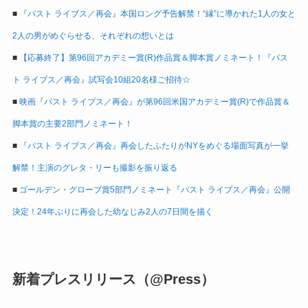
■
『パスト ライブス／再会』本国ロング予告解禁！“縁”に導かれた1人の女と
2人の男がめぐらせる、それぞれの想いとは
■
【応募終了】第96回アカデミー賞(R)作品賞＆脚本賞ノミネート！『パス
ト ライブス／再会』試写会10組20名様ご招待☆
■
映画『パスト ライブス／再会』が第96回米国アカデミー賞(R)で作品賞＆
脚本賞の主要2部門ノミネート！
■
『パスト ライブス／再会』再会したふたりがNYをめぐる場面写真が一挙
解禁！主演のグレタ・リーも撮影を振り返る
■
ゴールデン・グローブ賞5部門ノミネート『パスト ライブス／再会』公開
決定！24年ぶりに再会した幼なじみ2人の7日間を描く
新着プレスリリース（@Press）