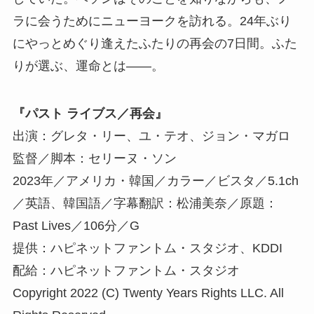
ラに会うためにニューヨークを訪れる。24年ぶり
にやっとめぐり逢えたふたりの再会の7日間。ふた
りが選ぶ、運命とは――。
『パスト ライブス／再会』
出演：グレタ・リー、ユ・テオ、ジョン・マガロ
監督／脚本：セリーヌ・ソン
2023年／アメリカ・韓国／カラー／ビスタ／5.1ch
／英語、韓国語／字幕翻訳：松浦美奈／原題：
Past Lives／106分／G
提供：ハピネットファントム・スタジオ、KDDI
配給：ハピネットファントム・スタジオ
Copyright 2022 (C) Twenty Years Rights LLC. All