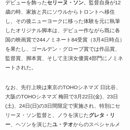
デビューを飾った
セリーヌ・ソン
。監督自身が12
歳の時、家族と共にソウルからトロントへ移住
し、その後ニューヨークに移った体験を元に執筆
したオリジナル脚本は、デビュー作ながら既に各
国の映画賞で244ノミネート84受賞（3月4日時点）
を果たし、ゴールデン・グローブ賞では作品賞、
監督賞、脚本賞、そして主演女優賞4部門にノミネ
ートされた。
なお、先行上映は東京のTOHOシネマズ 日比谷、
大阪のTOHOシネマズ 梅田で3月22日(金)、23日
(土)、24日(日)の3日間限定で実施され、特別にセ
リーヌ・ソン監督と、ノラを演じた
グレタ・リ
ー
、ヘソンを演じた
ユ・テオ
からのスペシャルメ