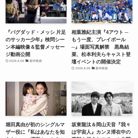
『バグダッド・メッシ 片足
相葉雅紀主演『4アウト ─
のサッカー少年』検問シー
もう一度、プレイボール
ン本編映像＆監督メッセー
─』場面写真解禁 黒島結
ジ動画公開
菜、松本利夫らキャスト登
壇イベントの開催決定
2026.8.06
新作映画
2026.8.06
新作映画
堀田真由が初のシングルマ
坂東龍汰＆岡山天音『我々
ザー役に『私はあなたを知
は宇宙人』カンヌ滞在中の