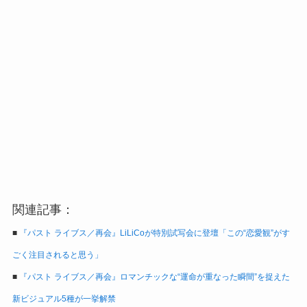
関連記事：
■
『パスト ライブス／再会』LiLiCoが特別試写会に登壇「この“恋愛観”がす
ごく注目されると思う」
■
『パスト ライブス／再会』ロマンチックな“運命が重なった瞬間”を捉えた
新ビジュアル5種が一挙解禁