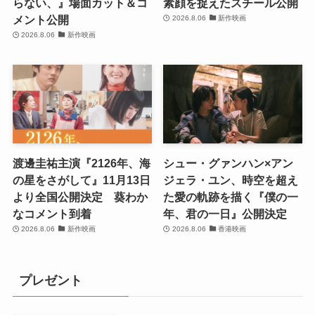
らない、』場面カット＆コ
素顔を捉えたスチール公開
メント公開
2026.8.06
新作映画
2026.8.06
新作映画
渡邊圭祐主演『2126年、海
シュー・グァンハン×アン
の星をさがして』11月13日
ジェラ・ユン、時空を超え
より全国公開決定 葵わか
た愛の軌跡を描く『僕の一
なコメント到着
年、君の一日』公開決定
2026.8.06
新作映画
2026.8.06
香港映画
プレゼント