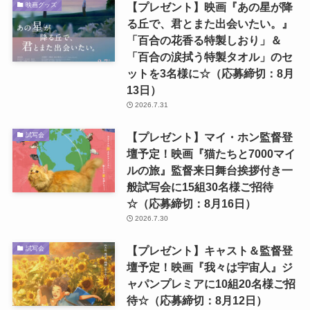
【プレゼント】映画『あの星が降
映画グッズ
る丘で、君とまた出会いたい。』
「百合の花香る特製しおり」＆
「百合の涙拭う特製タオル」のセ
ットを3名様に☆（応募締切：8月
13日）
2026.7.31
【プレゼント】マイ・ホン監督登
試写会
壇予定！映画『猫たちと7000マイ
ルの旅』監督来日舞台挨拶付き一
般試写会に15組30名様ご招待
☆（応募締切：8月16日）
2026.7.30
【プレゼント】キャスト＆監督登
試写会
壇予定！映画『我々は宇宙人』ジ
ャパンプレミアに10組20名様ご招
待☆（応募締切：8月12日）