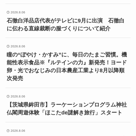
2026.8.06
石徹白洋品店代表がテレビに9月に出演 石徹白
に伝わる直線裁断の服づくりについて紹介
2026.8.06
瞳の“ぼやけ・かすみ”に、毎日のたまご習慣。機
能性表示食品※『ルテインの力』新発売！ヨード
卵・光でおなじみの日本農産工業より8月以降順
次発売
2026.8.06
【茨城県鉾田市】ラーケーションプログラム神社
仏閣周遊体験「ほこたde謎解き旅行」スタート
2026.8.06