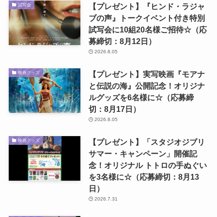
【プレゼント】『ヒンド・ラジャ
試写会
ブの声』トークイベント付き特別
試写会に10組20名様ご招待☆（応
募締切：8月12日）
2026.8.05
【プレゼント】実写映画『モアナ
映画グッズ
と伝説の海』公開記念！オリジナ
ルグッズを6名様に☆（応募締
切：8月17日）
2026.8.05
【プレゼント】「スタジオジブリ
映画グッズ
サマー・キャンペーン」開催記
念！オリジナル トトロの手ぬぐい
を3名様に☆（応募締切：8月13
日）
2026.7.31