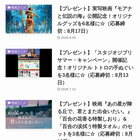
【プレゼント】実写映画『モアナ
映画グッズ
と伝説の海』公開記念！オリジナ
ルグッズを6名様に☆（応募締
切：8月17日）
2026.8.05
【プレゼント】「スタジオジブリ
映画グッズ
サマー・キャンペーン」開催記
念！オリジナル トトロの手ぬぐい
を3名様に☆（応募締切：8月13
日）
2026.7.31
【プレゼント】映画『あの星が降
映画グッズ
る丘で、君とまた出会いたい。』
「百合の花香る特製しおり」＆
「百合の涙拭う特製タオル」のセ
ットを3名様に☆（応募締切：8月