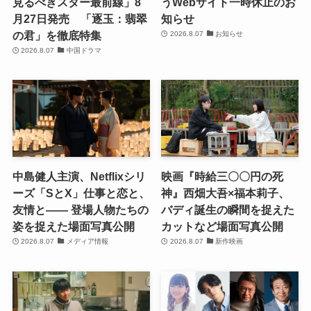
見るべきスター最前線」8
うWebサイト一時休止のお
月27日発売 「逐玉：翡翠
知らせ
の君」を徹底特集
2026.8.07
お知らせ
2026.8.07
中国ドラマ
中島健人主演、Netflixシリ
映画『時給三〇〇円の死
ーズ「SとX」仕事と恋と、
神』西畑大吾×福本莉子、
友情と―― 登場人物たちの
バディ誕生の瞬間を捉えた
姿を捉えた場面写真公開
カットなど場面写真公開
2026.8.07
メディア情報
2026.8.07
新作映画