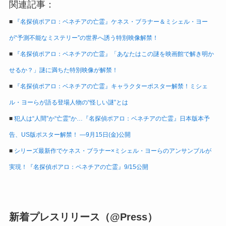
関連記事：
■
『名探偵ポアロ：ベネチアの亡霊』ケネス・ブラナー＆ミシェル・ヨー
が“予測不能なミステリー”の世界へ誘う特別映像解禁！
■
『名探偵ポアロ：ベネチアの亡霊』「あなたはこの謎を映画館で解き明か
せるか？」謎に満ちた特別映像が解禁！
■
『名探偵ポアロ：ベネチアの亡霊』キャラクターポスター解禁！ミシェ
ル・ヨーらが語る登場人物の“怪しい謎”とは
■
犯人は“人間”か“亡霊”か…『名探偵ポアロ：ベネチアの亡霊』日本版本予
告、US版ポスター解禁！ ―9月15日(金)公開
■
シリーズ最新作でケネス・ブラナー×ミシェル・ヨーらのアンサンブルが
実現！『名探偵ポアロ：ベネチアの亡霊』9/15公開
新着プレスリリース（@Press）