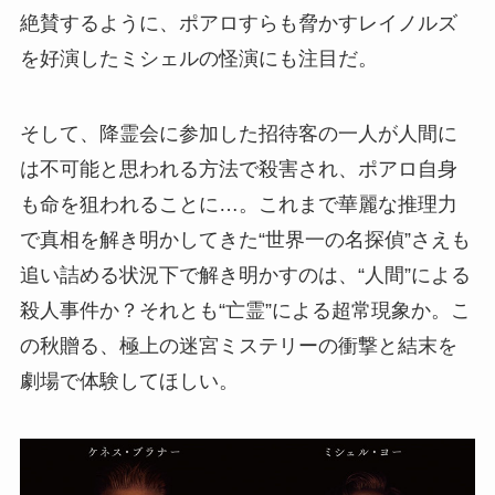
絶賛するように、ポアロすらも脅かすレイノルズ
を好演したミシェルの怪演にも注目だ。
そして、降霊会に参加した招待客の一人が人間に
は不可能と思われる方法で殺害され、ポアロ自身
も命を狙われることに…。これまで華麗な推理力
で真相を解き明かしてきた“世界一の名探偵”さえも
追い詰める状況下で解き明かすのは、“人間”による
殺人事件か？それとも“亡霊”による超常現象か。こ
の秋贈る、極上の迷宮ミステリーの衝撃と結末を
劇場で体験してほしい。