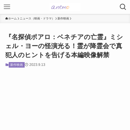
ホーム
ニュース（映画・ドラマ）
新作映画
『名探偵ポアロ：ベネチアの亡霊』ミシ
ェル・ヨーの怪演光る！霊が降霊会で真
犯人のヒントを告げる本編映像解禁
2023.9.13
新作映画