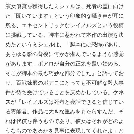
演女優賞を獲得したミシェルは、死者の霊に向け
た「聞いています」という印象的な囁き声が耳に
残る、エキセントリックなレイノルズという役柄
に挑戦している。脚本に惹かれて本作の出演を決
めたという
ミシェル
は、「脚本には恐怖があり、
あらゆる影の背後に何かが潜んでいるような感覚
があります。ポアロが自分の正気を疑い始める、
そこが脚本の最も巧妙な部分でした」と語ってお
り、百戦錬磨のポアロにとっても不可解な殺人事
件が待ち受けていることを仄めかしている。
ケネ
ス
が「レイノルズは死者と会話できると信じてい
る霊能者。作品に大きな重みをもたらすんだ。そ
れは代償を伴うものであり、彼女はそれがどのよ
うなものであるかを見事に表現してくれたよ」と