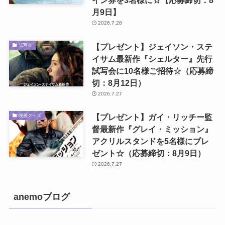
イン券を3名様に☆【応募締切：8
月9日】
2026.7.28
【プレゼント】ジェイソン・ステ
試写会
イサム最新作『シェルター』先行
試写会に10名様ご招待☆（応募締
切：8月12日）
2026.7.27
【プレゼント】ガイ・リッチー監
映画グッズ
督最新作『グレイ・ミッション』
アクリルスタンドを5名様にプレ
ゼント☆（応募締切：8月9日）
2026.7.27
anemoブログ