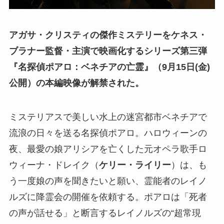
アガサ・クリスティの傑作ミステリーをケネス・
ブラナー監督・主演で映画化するシリーズ第三弾
『名探偵ポアロ：ベネチアの亡霊』（9月15日(金)
公開）の本編映像が解禁された。
ミステリアスで美しい水上の迷宮都市ベネチアで
流浪の日々を送る名探偵ポアロ。ハロウィーンの
夜、最愛の娘アリシアを亡くした元オペラ歌手ロ
ウィーナ・ドレイク（
ケリー・ライリー
）は、も
う一度娘の声を聞きたいと願い、霊能者のレイノ
ルズに降霊会の開催を依頼する。ポアロは「死者
の声が話せる」と断言するレイノルズの“超常現