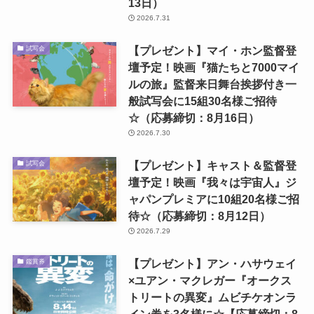
13日）
2026.7.31
【プレゼント】マイ・ホン監督登
試写会
壇予定！映画『猫たちと7000マイ
ルの旅』監督来日舞台挨拶付き一
般試写会に15組30名様ご招待
☆（応募締切：8月16日）
2026.7.30
【プレゼント】キャスト＆監督登
試写会
壇予定！映画『我々は宇宙人』ジ
ャパンプレミアに10組20名様ご招
待☆（応募締切：8月12日）
2026.7.29
【プレゼント】アン・ハサウェイ
鑑賞券
×ユアン・マクレガー『オークス
トリートの異変』ムビチケオンラ