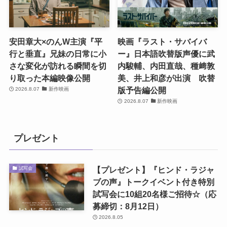
安田章大×のんW主演『平
映画『ラスト・サバイバ
行と垂直』兄妹の日常に小
ー』日本語吹替版声優に武
さな変化が訪れる瞬間を切
内駿輔、内田直哉、種﨑敦
り取った本編映像公開
美、井上和彦が出演 吹替
版予告編公開
2026.8.07
新作映画
2026.8.07
新作映画
プレゼント
【プレゼント】『ヒンド・ラジャ
試写会
ブの声』トークイベント付き特別
試写会に10組20名様ご招待☆（応
募締切：8月12日）
2026.8.05