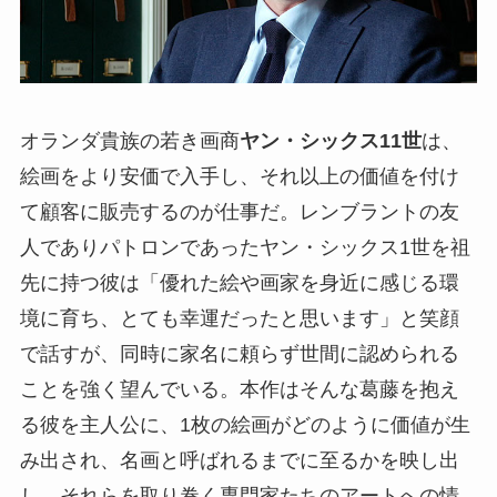
オランダ貴族の若き画商
ヤン・シックス11世
は、
絵画をより安価で入手し、それ以上の価値を付け
て顧客に販売するのが仕事だ。レンブラントの友
人でありパトロンであったヤン・シックス1世を祖
先に持つ彼は「優れた絵や画家を身近に感じる環
境に育ち、とても幸運だったと思います」と笑顔
で話すが、同時に家名に頼らず世間に認められる
ことを強く望んでいる。本作はそんな葛藤を抱え
る彼を主人公に、1枚の絵画がどのように価値が生
み出され、名画と呼ばれるまでに至るかを映し出
し、それらを取り巻く専門家たちのアートへの情