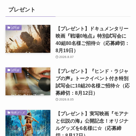
プレゼント
【プレゼント】ドキュメンタリー
試写会
映画『戦場0地点』特別試写会に
40組80名様ご招待☆（応募締切：
8月19日）
2026.8.07
【プレゼント】『ヒンド・ラジャ
試写会
ブの声』トークイベント付き特別
試写会に10組20名様ご招待☆（応
募締切：8月12日）
2026.8.05
【プレゼント】実写映画『モアナ
映画グッズ
と伝説の海』公開記念！オリジナ
ルグッズを6名様に☆（応募締
切：8月17日）