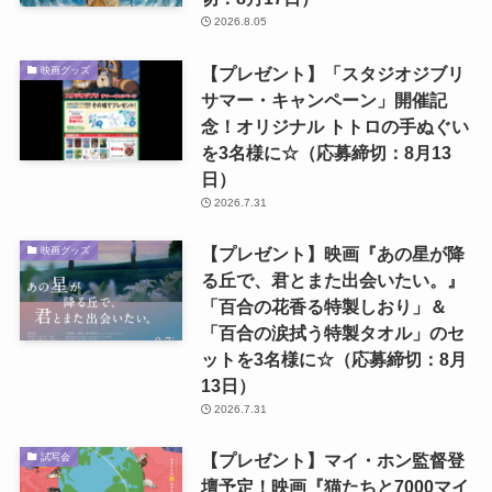
2026.8.05
【プレゼント】「スタジオジブリ
映画グッズ
サマー・キャンペーン」開催記
念！オリジナル トトロの手ぬぐい
を3名様に☆（応募締切：8月13
日）
2026.7.31
【プレゼント】映画『あの星が降
映画グッズ
る丘で、君とまた出会いたい。』
「百合の花香る特製しおり」＆
「百合の涙拭う特製タオル」のセ
ットを3名様に☆（応募締切：8月
13日）
2026.7.31
【プレゼント】マイ・ホン監督登
試写会
壇予定！映画『猫たちと7000マイ