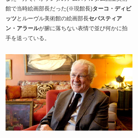
館で当時絵画部長だった(※現館長)
ターコ・ディビ
ッツ
とルーヴル美術館の絵画部長
セバスティア
ン・アラール
が腑に落ちない表情で並び何かに拍
手を送っている。