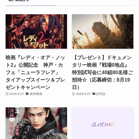
映画『レディ・オア・ノッ
【プレゼント】ドキュメン
ト2』公開記念 神戸・カ
タリー映画『戦場0地点』
フェ「ニューラフレア」
特別試写会に40組80名様ご
タイアップスイーツ＆プレ
招待☆（応募締切：8月19
ゼントキャンペーン
日）
2026.8.07
新作映画
2026.8.07
試写会