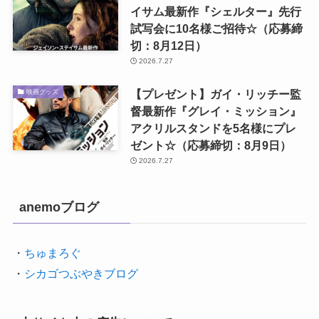
イサム最新作『シェルター』先行
試写会に10名様ご招待☆（応募締
切：8月12日）
2026.7.27
【プレゼント】ガイ・リッチー監
映画グッズ
督最新作『グレイ・ミッション』
アクリルスタンドを5名様にプレ
ゼント☆（応募締切：8月9日）
2026.7.27
anemoブログ
・
ちゅまろぐ
・
シカゴつぶやきブログ