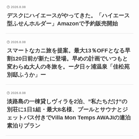
2026.8.08
デスクにハイエースがやってきた。「ハイエース
型ふせんホルダー」Amazonで予約販売開始
2026.8.08
スマートなカニ旅を提案。最大13％OFFとなる早
割120日前が新たに登場。早めの計画でいつもと
変わらぬ大人の冬旅を。ー夕日ヶ浦温泉「佳松苑
別邸ふうか」ー
2026.8.08
淡路島の一棟貸しヴィラを2泊、”私たちだけ”の
別荘に1日1組・最大8名様、プールとサウナとジ
ェットバス付きでVilla Mon Temps AWAJIの連泊
素泊りプラン