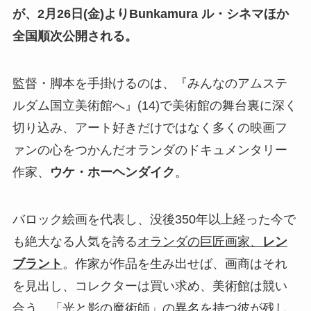
が、2月26日(金)よりBunkamura ル・シネマほか
全国順次公開される。
監督・脚本を手掛けるのは、『みんなのアムステ
ルダム国立美術館へ』(14)で美術館の舞台裏に深く
切り込み、アート好きだけではなく多くの映画フ
ァンの心をつかんだオランダのドキュメンタリー
作家、
ウケ・ホーヘンダイク
。
バロック絵画を代表し、没後350年以上経った今で
も絶大なる人気を誇る
オランダの巨匠画家、
レン
ブラント
。作家が作品を生み出せば、画商はそれ
を見出し、コレクターは買い求め、美術館は競い
合う。「光と影の魔術師」の異名を持つ彼が残し