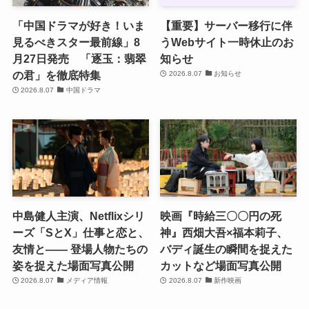
「中国ドラマが好き！いま
【重要】サーバー移行に伴
見るべきスター最前線」8
うWebサイト一時休止のお
月27日発売 「逐玉：翡翠
知らせ
の君」を徹底特集
2026.8.07
お知らせ
2026.8.07
中国ドラマ
中島健人主演、Netflixシリ
映画『時給三〇〇円の死
ーズ「SとX」仕事と恋と、
神』西畑大吾×福本莉子、
友情と―― 登場人物たちの
バディ誕生の瞬間を捉えた
姿を捉えた場面写真公開
カットなど場面写真公開
2026.8.07
メディア情報
2026.8.07
新作映画