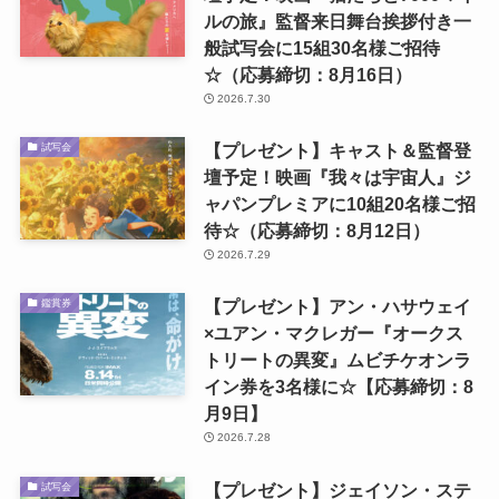
ルの旅』監督来日舞台挨拶付き一
般試写会に15組30名様ご招待
☆（応募締切：8月16日）
2026.7.30
【プレゼント】キャスト＆監督登
試写会
壇予定！映画『我々は宇宙人』ジ
ャパンプレミアに10組20名様ご招
待☆（応募締切：8月12日）
2026.7.29
【プレゼント】アン・ハサウェイ
鑑賞券
×ユアン・マクレガー『オークス
トリートの異変』ムビチケオンラ
イン券を3名様に☆【応募締切：8
月9日】
2026.7.28
【プレゼント】ジェイソン・ステ
試写会