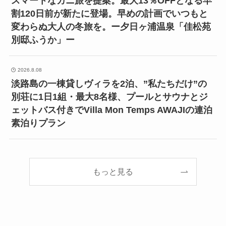
スマートなカニ旅を提案。最大13％OFFとなる早
割120日前が新たに登場。早めの計画でいつもと
変わらぬ大人の冬旅を。ー夕日ヶ浦温泉「佳松苑
別邸ふうか」ー
2026.8.08
淡路島の一棟貸しヴィラを2泊、”私たちだけ”の
別荘に1日1組・最大8名様、プールとサウナとジ
ェットバス付きでVilla Mon Temps AWAJIの連泊
素泊りプラン
もっと見る