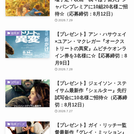
ャパンプレミアに10組20名様ご招
待☆（応募締切：8月12日）
2026.7.29
【プレゼント】アン・ハサウェイ
鑑賞券
×ユアン・マクレガー『オークス
トリートの異変』ムビチケオンラ
イン券を3名様に☆【応募締切：8
月9日】
2026.7.28
【プレゼント】ジェイソン・ステ
試写会
イサム最新作『シェルター』先行
試写会に10名様ご招待☆（応募締
切：8月12日）
2026.7.27
【プレゼント】ガイ・リッチー監
映画グッズ
督最新作『グレイ・ミッション』