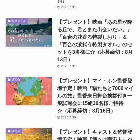
日）
2026.7.31
【プレゼント】映画『あの星が降
映画グッズ
る丘で、君とまた出会いたい。』
「百合の花香る特製しおり」＆
「百合の涙拭う特製タオル」のセ
ットを3名様に☆（応募締切：8月
13日）
2026.7.31
【プレゼント】マイ・ホン監督登
試写会
壇予定！映画『猫たちと7000マイ
ルの旅』監督来日舞台挨拶付き一
般試写会に15組30名様ご招待
☆（応募締切：8月16日）
2026.7.30
【プレゼント】キャスト＆監督登
試写会
壇予定！映画『我々は宇宙人』ジ