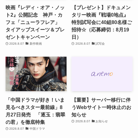
映画『レディ・オア・ノッ
【プレゼント】ドキュメン
ト2』公開記念 神戸・カ
タリー映画『戦場0地点』
フェ「ニューラフレア」
特別試写会に40組80名様ご
タイアップスイーツ＆プレ
招待☆（応募締切：8月19
ゼントキャンペーン
日）
2026.8.07
新作映画
2026.8.07
試写会
「中国ドラマが好き！いま
【重要】サーバー移行に伴
見るべきスター最前線」8
うWebサイト一時休止のお
月27日発売 「逐玉：翡翠
知らせ
の君」を徹底特集
2026.8.07
お知らせ
2026.8.07
中国ドラマ