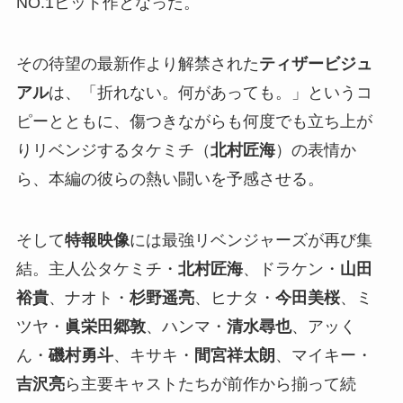
NO.1ヒット作となった。
その待望の最新作より解禁された
ティザービジュ
アル
は、「折れない。何があっても。」というコ
ピーとともに、傷つきながらも何度でも立ち上が
りリベンジするタケミチ（
北村匠海
）の表情か
ら、本編の彼らの熱い闘いを予感させる。
そして
特報映像
には最強リベンジャーズが再び集
結。主人公タケミチ・
北村匠海
、ドラケン・
山田
裕貴
、ナオト・
杉野遥亮
、ヒナタ・
今田美桜
、ミ
ツヤ・
眞栄田郷敦
、ハンマ・
清水尋也
、アッく
ん・
磯村勇斗
、キサキ・
間宮祥太朗
、マイキー・
吉沢亮
ら主要キャストたちが前作から揃って続