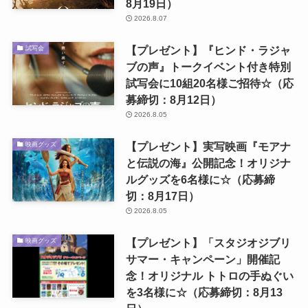
8月19日）
2026.8.07
【プレゼント】『ヒンド・ラジャ
試写会
ブの声』トークイベント付き特別
試写会に10組20名様ご招待☆（応
募締切：8月12日）
2026.8.05
【プレゼント】実写映画『モアナ
映画グッズ
と伝説の海』公開記念！オリジナ
ルグッズを6名様に☆（応募締
切：8月17日）
2026.8.05
【プレゼント】「スタジオジブリ
映画グッズ
サマー・キャンペーン」開催記
念！オリジナル トトロの手ぬぐい
を3名様に☆（応募締切：8月13