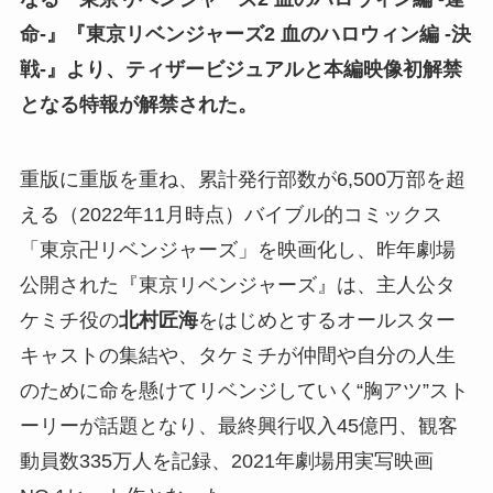
命-』『東京リベンジャーズ2 血のハロウィン編 -決
戦-』より、ティザービジュアルと本編映像初解禁
となる特報が解禁された。
重版に重版を重ね、累計発行部数が6,500万部を超
える（2022年11月時点）バイブル的コミックス
「東京卍リベンジャーズ」を映画化し、昨年劇場
公開された『東京リベンジャーズ』は、主人公タ
ケミチ役の
北村匠海
をはじめとするオールスター
キャストの集結や、タケミチが仲間や自分の人生
のために命を懸けてリベンジしていく“胸アツ”スト
ーリーが話題となり、最終興行収入45億円、観客
動員数335万人を記録、2021年劇場用実写映画