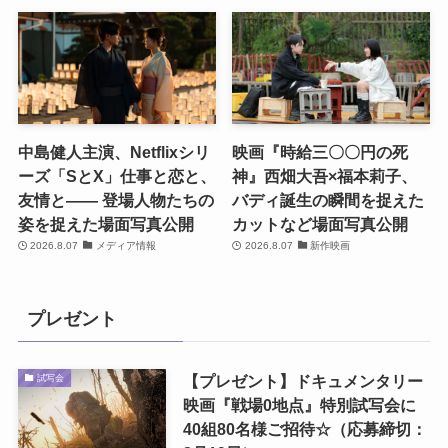
中島健人主演、Netflixシリ
映画『時給三〇〇円の死
ーズ「SとX」仕事と恋と、
神』西畑大吾×福本莉子、
友情と―― 登場人物たちの
バディ誕生の瞬間を捉えた
姿を捉えた場面写真公開
カットなど場面写真公開
2026.8.07
メディア情報
2026.8.07
新作映画
プレゼント
【プレゼント】ドキュメンタリー
試写会
映画『戦場0地点』特別試写会に
40組80名様ご招待☆（応募締切：