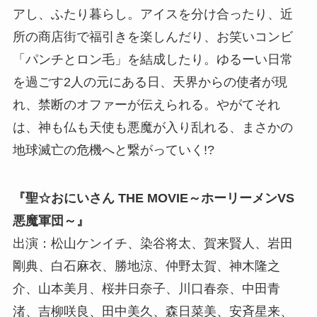
アし、ふたり暮らし。アイスを分け合ったり、近
所の商店街で福引きを楽しんだり、お笑いコンビ
「パンチとロン毛」を結成したり。ゆるーい日常
を過ごす2人の元にある日、天界からの使者が現
れ、禁断のオファーが伝えられる。やがてそれ
は、神も仏も天使も悪魔が入り乱れる、まさかの
地球滅亡の危機へと繋がっていく!?
『聖☆おにいさん THE MOVIE～ホーリーメンVS
悪魔軍団～』
出演：松山ケンイチ、染谷将太、賀来賢人、岩田
剛典、白石麻衣、勝地涼、仲野太賀、神木隆之
介、山本美月、桜井日奈子、川口春奈、中田青
渚、吉柳咲良、田中美久、森日菜美、安斉星来、