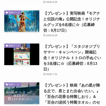
2026.8.05
【プレゼント】実写映画『モアナ
映画グッズ
と伝説の海』公開記念！オリジナ
ルグッズを6名様に☆（応募締
切：8月17日）
2026.8.05
【プレゼント】「スタジオジブリ
映画グッズ
サマー・キャンペーン」開催記
念！オリジナル トトロの手ぬぐい
を3名様に☆（応募締切：8月13
日）
2026.7.31
【プレゼント】映画『あの星が降
映画グッズ
る丘で、君とまた出会いたい。』
「百合の花香る特製しおり」＆
「百合の涙拭う特製タオル」のセ