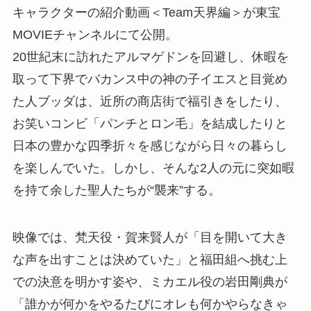
キャラクターの紹介動画＜Team天界編＞が東宝
MOVIEチャンネルにて公開。
20世紀末に訪れたアルマゲドンを回避し、休暇を
取って下界でバカンス中の神の子イエスと目覚め
た人ブッダは、近所の商店街で福引きをしたり、
お笑いコンビ「パンチとロン毛」を結成したりと
日本の豊かな四季折々を感じながら日々の暮らし
を楽しんでいた。しかし、そんな2人の元に突如暇
を持て余した聖人たちが“襲来”する。
映像では、梵天役・賀来賢人が「目を開いて大き
な声を出すことは決めていた」と福田組へ挑む上
での決意を明かす姿や、ミカエル役の岩田剛典が
「誰かが何かをやるたびにオレも何かやらなきゃ