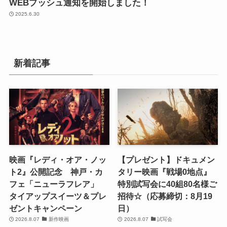
WEBプッシュ通知を開始しました！
2025.6.30
新着記事
映画『レディ・オア・ノッ
【プレゼント】ドキュメン
ト2』公開記念 神戸・カ
タリー映画『戦場0地点』
フェ「ニューラフレア」
特別試写会に40組80名様ご
タイアップスイーツ＆プレ
招待☆（応募締切：8月19
ゼントキャンペーン
日）
2026.8.07
新作映画
2026.8.07
試写会