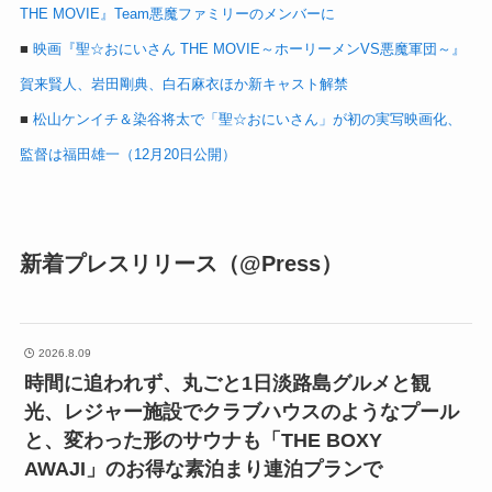
THE MOVIE』Team悪魔ファミリーのメンバーに
■
映画『聖☆おにいさん THE MOVIE～ホーリーメンVS悪魔軍団～』
賀来賢人、岩田剛典、白石麻衣ほか新キャスト解禁
■
松山ケンイチ＆染谷将太で「聖☆おにいさん」が初の実写映画化、
監督は福田雄一（12月20日公開）
新着プレスリリース（@Press）
2026.8.09
時間に追われず、丸ごと1日淡路島グルメと観
光、レジャー施設でクラブハウスのようなプール
と、変わった形のサウナも「THE BOXY
AWAJI」のお得な素泊まり連泊プランで