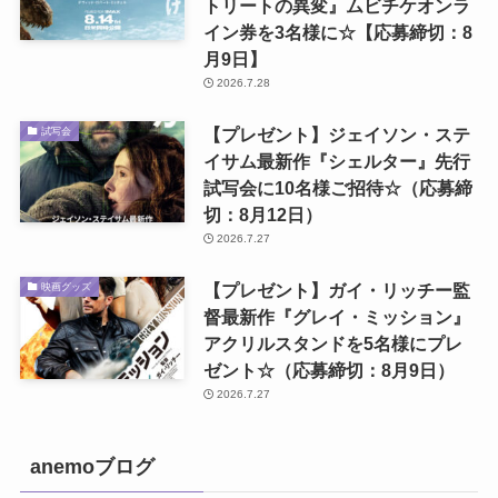
トリートの異変』ムビチケオンラ
イン券を3名様に☆【応募締切：8
月9日】
2026.7.28
【プレゼント】ジェイソン・ステ
試写会
イサム最新作『シェルター』先行
試写会に10名様ご招待☆（応募締
切：8月12日）
2026.7.27
【プレゼント】ガイ・リッチー監
映画グッズ
督最新作『グレイ・ミッション』
アクリルスタンドを5名様にプレ
ゼント☆（応募締切：8月9日）
2026.7.27
anemoブログ