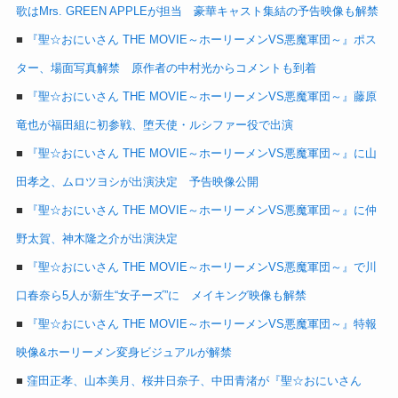
歌はMrs. GREEN APPLEが担当 豪華キャスト集結の予告映像も解禁
■
『聖☆おにいさん THE MOVIE～ホーリーメンVS悪魔軍団～』ポス
ター、場面写真解禁 原作者の中村光からコメントも到着
■
『聖☆おにいさん THE MOVIE～ホーリーメンVS悪魔軍団～』藤原
竜也が福田組に初参戦、堕天使・ルシファー役で出演
■
『聖☆おにいさん THE MOVIE～ホーリーメンVS悪魔軍団～』に山
田孝之、ムロツヨシが出演決定 予告映像公開
■
『聖☆おにいさん THE MOVIE～ホーリーメンVS悪魔軍団～』に仲
野太賀、神木隆之介が出演決定
■
『聖☆おにいさん THE MOVIE～ホーリーメンVS悪魔軍団～』で川
口春奈ら5人が新生“女子ーズ”に メイキング映像も解禁
■
『聖☆おにいさん THE MOVIE～ホーリーメンVS悪魔軍団～』特報
映像&ホーリーメン変身ビジュアルが解禁
■
窪田正孝、山本美月、桜井日奈子、中田青渚が『聖☆おにいさん