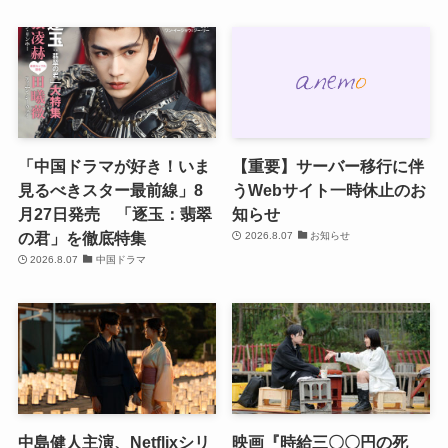
「中国ドラマが好き！いま
【重要】サーバー移行に伴
見るべきスター最前線」8
うWebサイト一時休止のお
月27日発売 「逐玉：翡翠
知らせ
の君」を徹底特集
2026.8.07
お知らせ
2026.8.07
中国ドラマ
中島健人主演、Netflixシリ
映画『時給三〇〇円の死