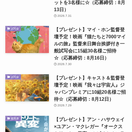
ットを3名様に☆（応募締切：8月
13日）
2026.7.31
【プレゼント】マイ・ホン監督登
試写会
壇予定！映画『猫たちと7000マイ
ルの旅』監督来日舞台挨拶付き一
般試写会に15組30名様ご招待
☆（応募締切：8月16日）
2026.7.30
【プレゼント】キャスト＆監督登
試写会
壇予定！映画『我々は宇宙人』ジ
ャパンプレミアに10組20名様ご招
待☆（応募締切：8月12日）
2026.7.29
【プレゼント】アン・ハサウェイ
鑑賞券
×ユアン・マクレガー『オークス