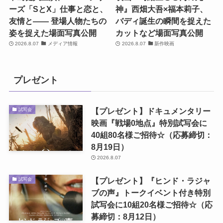
ーズ「SとX」仕事と恋と、
神』西畑大吾×福本莉子、
友情と―― 登場人物たちの
バディ誕生の瞬間を捉えた
姿を捉えた場面写真公開
カットなど場面写真公開
2026.8.07
メディア情報
2026.8.07
新作映画
プレゼント
【プレゼント】ドキュメンタリー
試写会
映画『戦場0地点』特別試写会に
40組80名様ご招待☆（応募締切：
8月19日）
2026.8.07
【プレゼント】『ヒンド・ラジャ
試写会
ブの声』トークイベント付き特別
試写会に10組20名様ご招待☆（応
募締切：8月12日）