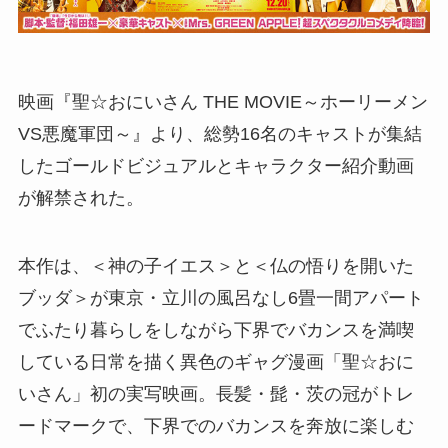
映画『聖☆おにいさん THE MOVIE～ホーリーメン
VS悪魔軍団～』より、総勢16名のキャストが集結
したゴールドビジュアルとキャラクター紹介動画
が解禁された。
本作は、＜神の子イエス＞と＜仏の悟りを開いた
ブッダ＞が東京・立川の風呂なし6畳一間アパート
でふたり暮らしをしながら下界でバカンスを満喫
している日常を描く異色のギャグ漫画「聖☆おに
いさん」初の実写映画。長髪・髭・茨の冠がトレ
ードマークで、下界でのバカンスを奔放に楽しむ