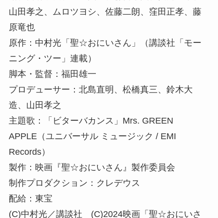
山田孝之、ムロツヨシ、佐藤二朗、窪田正孝、藤
原竜也
原作：中村光「聖☆おにいさん」（講談社「モー
ニング・ツー」連載）
脚本・監督：福田雄一
プロデューサー：北島直明、松橋真三、鈴木大
造、山田孝之
主題歌：「ビターバカンス」Mrs. GREEN
APPLE（ユニバーサル ミュージック / EMI
Records）
製作：映画『聖☆おにいさん』製作委員会
制作プロダクション：クレデウス
配給：東宝
(C)中村光／講談社 (C)2024映画「聖☆おにいさ