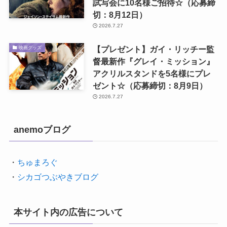
試写会に10名様ご招待☆（応募締
切：8月12日）
2026.7.27
【プレゼント】ガイ・リッチー監
映画グッズ
督最新作『グレイ・ミッション』
アクリルスタンドを5名様にプレ
ゼント☆（応募締切：8月9日）
2026.7.27
anemoブログ
・
ちゅまろぐ
・
シカゴつぶやきブログ
本サイト内の広告について