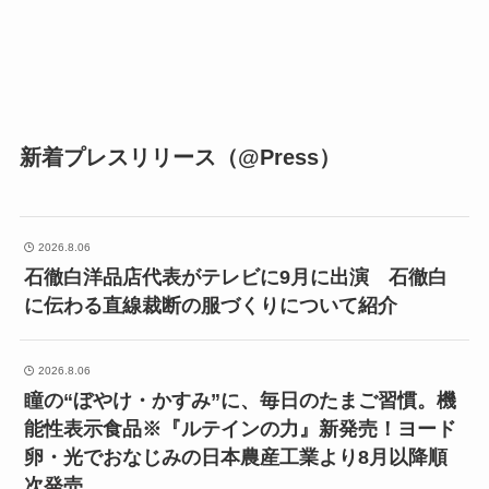
新着プレスリリース（@Press）
2026.8.06
石徹白洋品店代表がテレビに9月に出演 石徹白
に伝わる直線裁断の服づくりについて紹介
2026.8.06
瞳の“ぼやけ・かすみ”に、毎日のたまご習慣。機
能性表示食品※『ルテインの力』新発売！ヨード
卵・光でおなじみの日本農産工業より8月以降順
次発売