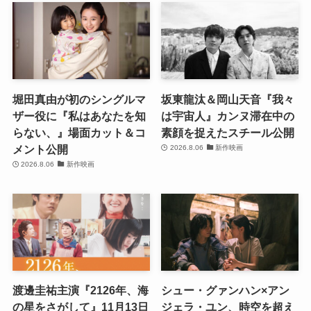
堀田真由が初のシングルマ
坂東龍汰＆岡山天音『我々
ザー役に『私はあなたを知
は宇宙人』カンヌ滞在中の
らない、』場面カット＆コ
素顔を捉えたスチール公開
メント公開
2026.8.06
新作映画
2026.8.06
新作映画
渡邊圭祐主演『2126年、海
シュー・グァンハン×アン
の星をさがして』11月13日
ジェラ・ユン、時空を超え