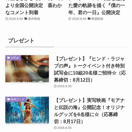
より全国公開決定 葵わか
た愛の軌跡を描く『僕の一
なコメント到着
年、君の一日』公開決定
2026.8.06
新作映画
2026.8.06
香港映画
プレゼント
【プレゼント】『ヒンド・ラジャ
試写会
ブの声』トークイベント付き特別
試写会に10組20名様ご招待☆（応
募締切：8月12日）
2026.8.05
【プレゼント】実写映画『モアナ
映画グッズ
と伝説の海』公開記念！オリジナ
ルグッズを6名様に☆（応募締
切：8月17日）
2026.8.05