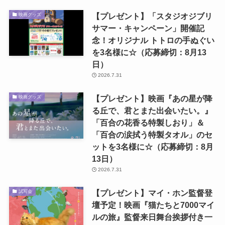
【プレゼント】「スタジオジブリ
映画グッズ
サマー・キャンペーン」開催記
念！オリジナル トトロの手ぬぐい
を3名様に☆（応募締切：8月13
日）
2026.7.31
【プレゼント】映画『あの星が降
映画グッズ
る丘で、君とまた出会いたい。』
「百合の花香る特製しおり」＆
「百合の涙拭う特製タオル」のセ
ットを3名様に☆（応募締切：8月
13日）
2026.7.31
【プレゼント】マイ・ホン監督登
試写会
壇予定！映画『猫たちと7000マイ
ルの旅』監督来日舞台挨拶付き一