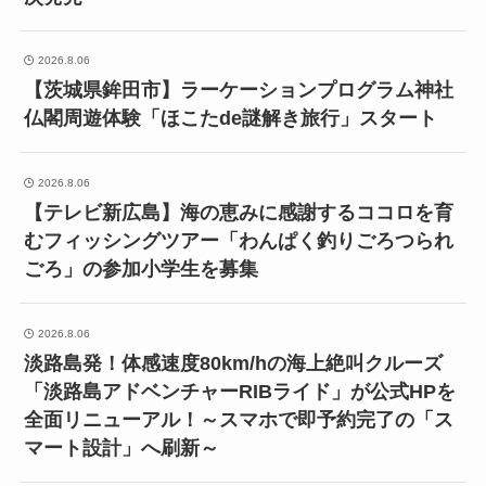
2026.8.06
【茨城県鉾田市】ラーケーションプログラム神社
仏閣周遊体験「ほこたde謎解き旅行」スタート
2026.8.06
【テレビ新広島】海の恵みに感謝するココロを育
むフィッシングツアー「わんぱく釣りごろつられ
ごろ」の参加小学生を募集
2026.8.06
淡路島発！体感速度80km/hの海上絶叫クルーズ
「淡路島アドベンチャーRIBライド」が公式HPを
全面リニューアル！～スマホで即予約完了の「ス
マート設計」へ刷新～