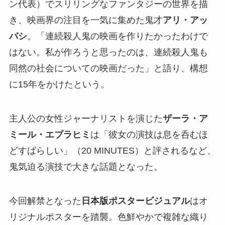
ン代表）でスリリングなファンタジーの世界を描
き、映画界の注目を一気に集めた鬼才
アリ・アッ
バシ
。「連続殺人鬼の映画を作りたかったわけで
はない。私が作ろうと思ったのは、連続殺人鬼も
同然の社会についての映画だった」と語り、構想
に15年をかけたという。
主人公の女性ジャーナリストを演じた
ザーラ・ア
ミール・エブラヒミ
は「彼女の演技は息を呑むほ
どすばらしい」（20 MINUTES）と評されるなど、
鬼気迫る演技で大きな話題となった。
今回解禁となった
日本版ポスタービジュアル
はオ
リジナルポスターを踏襲。色鮮やかで複雑な織り