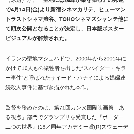
（原題）が、
『聖地には蜘蛛が巣を張る』の邦題
で4月14日(金)より新宿シネマカリテ、ヒューマン
トラストシネマ渋谷、TOHOシネマズシャンテ他に
て順次公開となることが決定し、日本版ポスター
ビジュアルが解禁された。
イランの聖地マシュハドで、2000年から2001年に
かけて16人もの犠牲者を出した“スパイダー・キラ
ー事件”と呼ばれたサイード・ハナイによる娼婦連
続殺人事件に基づき描かれた本作。
監督を務めたのは、第71回カンヌ国際映画祭「あ
る視点」部門でグランプリを受賞した『ボーダー
二つの世界』(18／同年アカデミー賞(R)スウェーデ