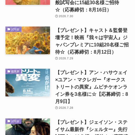
般試写会に15組30名様ご招待
☆（応募締切：8月16日）
2026.7.30
【プレゼント】キャスト＆監督登
試写会
壇予定！映画『我々は宇宙人』ジ
ャパンプレミアに10組20名様ご招
待☆（応募締切：8月12日）
2026.7.29
【プレゼント】アン・ハサウェイ
鑑賞券
×ユアン・マクレガー『オークス
トリートの異変』ムビチケオンラ
イン券を3名様に☆【応募締切：8
月9日】
2026.7.28
【プレゼント】ジェイソン・ステ
試写会
イサム最新作『シェルター』先行