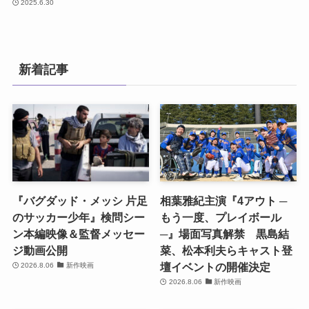
2025.6.30
新着記事
『バグダッド・メッシ 片足
相葉雅紀主演『4アウト ─
のサッカー少年』検問シー
もう一度、プレイボール
ン本編映像＆監督メッセー
─』場面写真解禁 黒島結
ジ動画公開
菜、松本利夫らキャスト登
壇イベントの開催決定
2026.8.06
新作映画
2026.8.06
新作映画