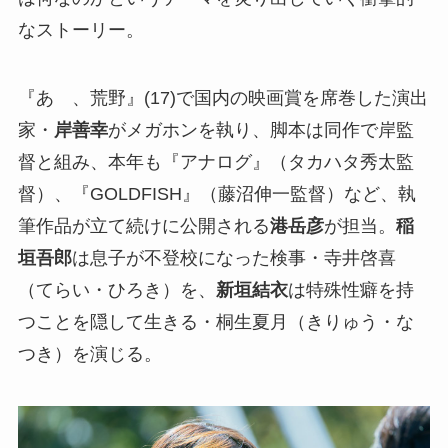
なストーリー。
『あゝ、荒野』(17)で国内の映画賞を席巻した演出
家・
岸善幸
がメガホンを執り、脚本は同作で岸監
督と組み、本年も『アナログ』（タカハタ秀太監
督）、『GOLDFISH』（藤沼伸一監督）など、執
筆作品が立て続けに公開される
港岳彦
が担当。
稲
垣吾郎
は息子が不登校になった検事・寺井啓喜
（てらい・ひろき）を、
新垣結衣
は特殊性癖を持
つことを隠して生きる・桐生夏月（きりゅう・な
つき）を演じる。