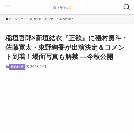
ホーム
ニュース（映画・ドラマ）
新作映画
稲垣吾郎×新垣結衣『正欲』に磯村勇斗・
佐藤寛太・東野絢香が出演決定＆コメン
ト到着！場面写真も解禁 ―今秋公開
2023.5.01
新作映画