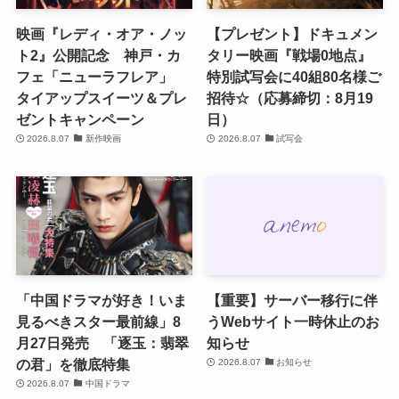
映画『レディ・オア・ノッ
【プレゼント】ドキュメン
ト2』公開記念 神戸・カ
タリー映画『戦場0地点』
フェ「ニューラフレア」
特別試写会に40組80名様ご
タイアップスイーツ＆プレ
招待☆（応募締切：8月19
ゼントキャンペーン
日）
2026.8.07
新作映画
2026.8.07
試写会
「中国ドラマが好き！いま
【重要】サーバー移行に伴
見るべきスター最前線」8
うWebサイト一時休止のお
月27日発売 「逐玉：翡翠
知らせ
の君」を徹底特集
2026.8.07
お知らせ
2026.8.07
中国ドラマ