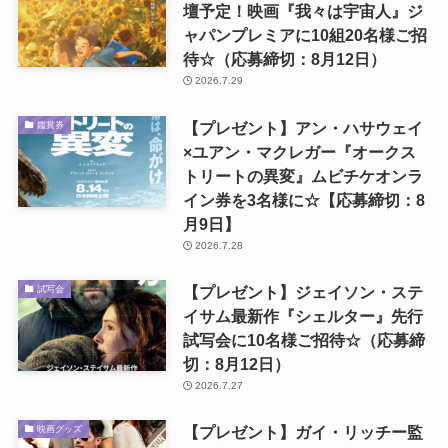
壇予定！映画『我々は宇宙人』ジ
ャパンプレミアに10組20名様ご招
待☆（応募締切：8月12日）
2026.7.29
【プレゼント】アン・ハサウェイ
鑑賞券
×ユアン・マクレガー『オークス
トリートの異変』ムビチケオンラ
イン券を3名様に☆【応募締切：8
月9日】
2026.7.28
【プレゼント】ジェイソン・ステ
試写会
イサム最新作『シェルター』先行
試写会に10名様ご招待☆（応募締
切：8月12日）
2026.7.27
【プレゼント】ガイ・リッチー監
映画グッズ