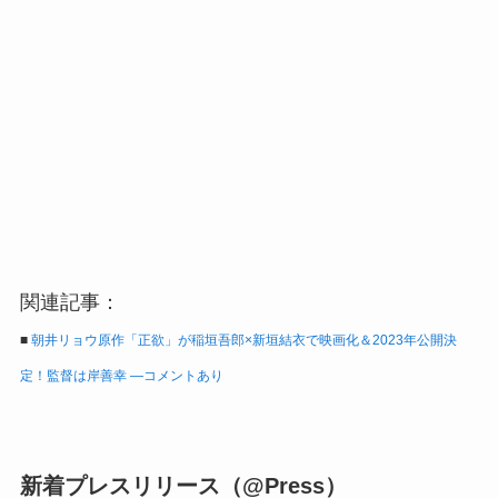
関連記事：
■
朝井リョウ原作「正欲」が稲垣吾郎×新垣結衣で映画化＆2023年公開決
定！監督は岸善幸 ―コメントあり
新着プレスリリース（@Press）