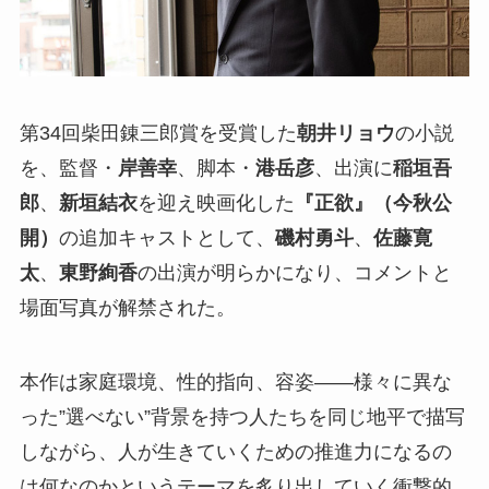
第34回柴田錬三郎賞を受賞した
朝井リョウ
の小説
を、監督・
岸善幸
、脚本・
港岳彦
、出演に
稲垣吾
郎
、
新垣結衣
を迎え映画化した
『正欲』（今秋公
開）
の追加キャストとして、
磯村勇斗
、
佐藤寛
太
、
東野絢香
の出演が明らかになり、コメントと
場面写真が解禁された。
本作は家庭環境、性的指向、容姿――様々に異な
った”選べない”背景を持つ人たちを同じ地平で描写
しながら、人が生きていくための推進力になるの
は何なのかというテーマを炙り出していく衝撃的