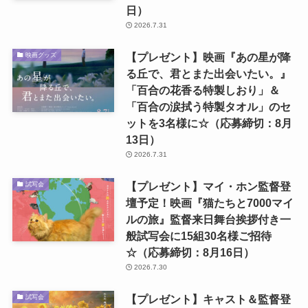
日）
2026.7.31
【プレゼント】映画『あの星が降
映画グッズ
る丘で、君とまた出会いたい。』
「百合の花香る特製しおり」＆
「百合の涙拭う特製タオル」のセ
ットを3名様に☆（応募締切：8月
13日）
2026.7.31
【プレゼント】マイ・ホン監督登
試写会
壇予定！映画『猫たちと7000マイ
ルの旅』監督来日舞台挨拶付き一
般試写会に15組30名様ご招待
☆（応募締切：8月16日）
2026.7.30
【プレゼント】キャスト＆監督登
試写会