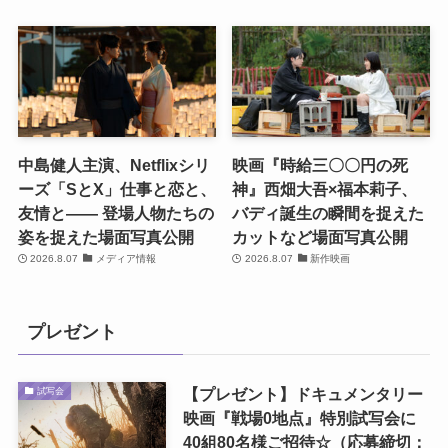
中島健人主演、Netflixシリ
映画『時給三〇〇円の死
ーズ「SとX」仕事と恋と、
神』西畑大吾×福本莉子、
友情と―― 登場人物たちの
バディ誕生の瞬間を捉えた
姿を捉えた場面写真公開
カットなど場面写真公開
2026.8.07
メディア情報
2026.8.07
新作映画
プレゼント
【プレゼント】ドキュメンタリー
試写会
映画『戦場0地点』特別試写会に
40組80名様ご招待☆（応募締切：