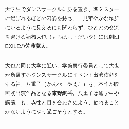
大学生でダンスサークルに身を置き、準ミスター
に選ばれるほどの容姿を持ち、一見華やかな場所
にいるように見えるにも関わらず、ひととの交流
を避ける諸橋大也（もろはし・だいや）には劇団
EXILEの
佐藤寛太
。
大也と同じ大学に通い、学祭実行委員として大也
が所属するダンスサークルにイベント出演依頼を
する神戸八重子（かんべ・やえこ）を、本作が映
画初出演作品となる
東野絢香
。八重子は通学中や
講義中も、異性と目を合わさぬよう、触れること
がないようにやり過ごそうとする。