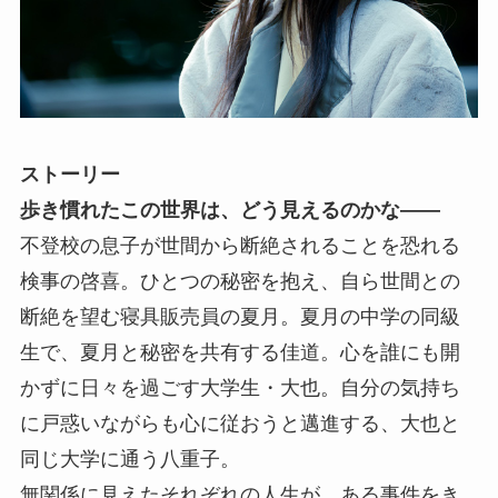
ストーリー
歩き慣れたこの世界は、どう見えるのかな――
不登校の息子が世間から断絶されることを恐れる
検事の啓喜。ひとつの秘密を抱え、自ら世間との
断絶を望む寝具販売員の夏月。夏月の中学の同級
生で、夏月と秘密を共有する佳道。心を誰にも開
かずに日々を過ごす大学生・大也。自分の気持ち
に戸惑いながらも心に従おうと邁進する、大也と
同じ大学に通う八重子。
無関係に見えたそれぞれの人生が、ある事件をき