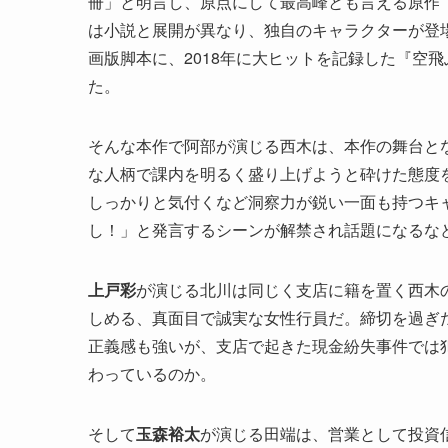
冊」と明言し、原点にして最高峰とも言える原作
は小説と展開が異なり、独自のキャラクターが登
画版脚本に、2018年に大ヒットを記録した『空
た。
そんな本作で阿部が演じる西木は、本作の舞台と
な人柄で課内を明るく盛り上げようと砕けた態度
しっかりと気付くなど洞察力が鋭い一面も持つキ
し！」と発言するシーンが解禁され話題になるな
上戸彩
が演じる北川は同じく支店に籍を置く西木
しめる、真面目で誠実な女性行員だ。締切を過ぎ
正義感も強いが、支店で起きた現金紛失事件では
わっているのか。
そして
玉森裕太
が演じる田端は、営業として投資