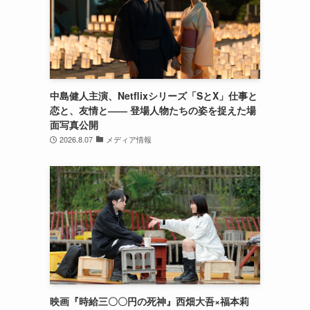
中島健人主演、Netflixシリーズ「SとX」仕事と
恋と、友情と―― 登場人物たちの姿を捉えた場
面写真公開
2026.8.07
メディア情報
映画『時給三〇〇円の死神』西畑大吾×福本莉