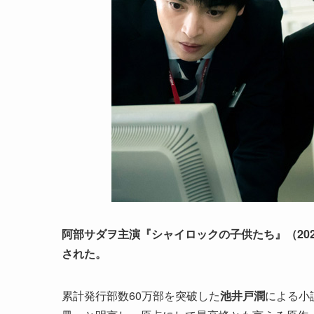
阿部サダヲ主演『シャイロックの子供たち』（202
された。
累計発行部数60万部を突破した
池井戸潤
による小