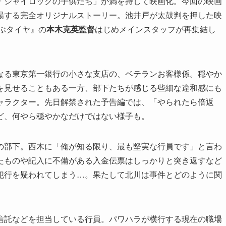
「シャイロックの子供たち」が満を持して映画化。今回の映画
場する完全オリジナルストーリー。池井戸が太鼓判を押した映
飛ぶタイヤ』の
本木克英監督
はじめメインスタッフが再集結し
なる東京第一銀行の小さな支店の、ベテランお客様係。穏やか
を見せることもある一方、部下たちが感じる些細な違和感にも
ャラクター。先日解禁された予告編では、「やられたら倍返
ど、何やら穏やかなだけではない様子も。
の部下。西木に「俺が知る限り、最も堅実な行員です」と言わ
たものや記入に不備がある入金伝票はしっかりと突き返すなど
犯行を疑われてしまう…。果たして北川は事件とどのように関
信託などを担当している行員。パワハラが横行する現在の職場