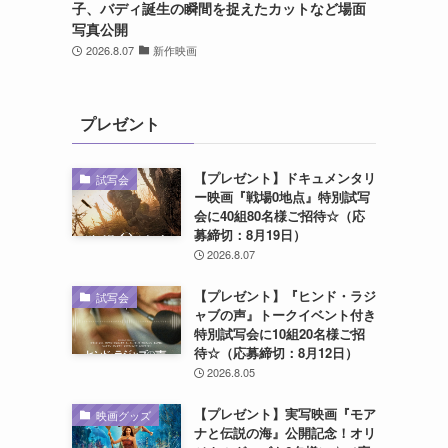
子、バディ誕生の瞬間を捉えたカットなど場面
写真公開
2026.8.07
新作映画
プレゼント
【プレゼント】ドキュメンタリ
試写会
ー映画『戦場0地点』特別試写
会に40組80名様ご招待☆（応
募締切：8月19日）
2026.8.07
【プレゼント】『ヒンド・ラジ
試写会
ャブの声』トークイベント付き
特別試写会に10組20名様ご招
待☆（応募締切：8月12日）
2026.8.05
【プレゼント】実写映画『モア
映画グッズ
ナと伝説の海』公開記念！オリ