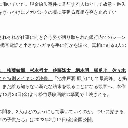
に働いていた。現金紛失事件に関与する人物として故意・過失
をきっかけにメガバンクの闇に蔓延る真相を突き止めてい
それぞれが仕事に向き合う姿が切り取られた銀行内でのシーン
、携帯電話と小さなハガキを手に何かを調べ、真相に迫る3人の
え、
柳葉敏郎
、
杉本哲太
、
佐藤隆太
、
柄本明
、
橋爪功
、
佐々木
れた特別メイキング映像。
「池井戸潤 原点にして最高峰」と掲
。まだ誰も知らない新たな結末を観ることになる観客へ、本作
2月23日(金)より松竹系映画館の幕間で上映される。
の闇を、3人はどのようにして暴いていくのか。ついに始まる
子供たち』は2023年2月17日(金)全国公開。