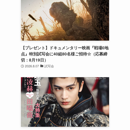
【プレゼント】ドキュメンタリー映画『戦場0地
点』特別試写会に40組80名様ご招待☆（応募締
切：8月19日）
2026.8.07
試写会
、