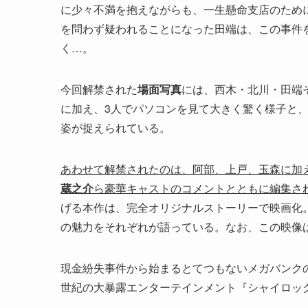
に少々不満を抱えながらも、一生懸命支店のため
を問わず疑われることになった田端は、この事件
く…。
今回解禁された
場面写真
には、西木・北川・田端
に加え、3人でパソコンを見て大きく驚く様子と
姿が捉えられている。
あわせて解禁されたのは、阿部、上戸、玉森に加
蔵之介
ら豪華キャストのコメントとともに編集さ
げる本作は、完全オリジナルストーリーで映画化
の魅力をそれぞれが語っている。なお、この映像は1
現金紛失事件から始まるとてつもないメガバンク
世紀の大暴露エンターテインメント『シャイロックの