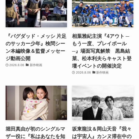
『バグダッド・メッシ 片足
相葉雅紀主演『4アウト ─
のサッカー少年』検問シー
もう一度、プレイボール
ン本編映像＆監督メッセー
─』場面写真解禁 黒島結
ジ動画公開
菜、松本利夫らキャスト登
壇イベントの開催決定
2026.8.06
新作映画
2026.8.06
新作映画
堀田真由が初のシングルマ
坂東龍汰＆岡山天音『我々
ザー役に『私はあなたを知
は宇宙人』カンヌ滞在中の