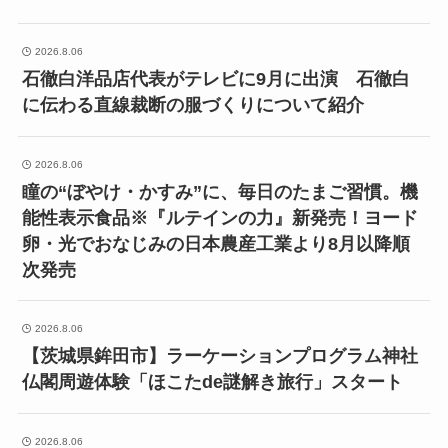
2026.8.06
石徹白洋品店代表がテレビに9月に出演 石徹白
に伝わる直線裁断の服づくりについて紹介
2026.8.06
瞳の“ぼやけ・かすみ”に、毎日のたまご習慣。機
能性表示食品※『ルテインの力』新発売！ヨード
卵・光でおなじみの日本農産工業より8月以降順
次発売
2026.8.06
【茨城県鉾田市】ラーケーションプログラム神社
仏閣周遊体験「ほこたde謎解き旅行」スタート
2026.8.06