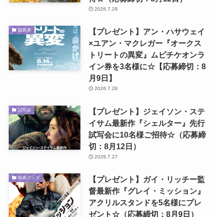
2026.7.29
【プレゼント】アン・ハサウェイ
鑑賞券
×ユアン・マクレガー『オークス
トリートの異変』ムビチケオンラ
イン券を3名様に☆【応募締切：8
月9日】
2026.7.28
【プレゼント】ジェイソン・ステ
試写会
イサム最新作『シェルター』先行
試写会に10名様ご招待☆（応募締
切：8月12日）
2026.7.27
【プレゼント】ガイ・リッチー監
映画グッズ
督最新作『グレイ・ミッション』
アクリルスタンドを5名様にプレ
ゼント☆（応募締切：8月9日）