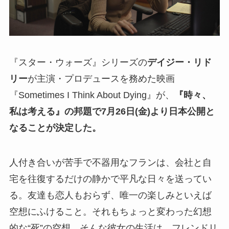
『スター・ウォーズ』シリーズの
デイジー・リド
リー
が主演・プロデュースを務めた映画
『Sometimes I Think About Dying』が、
『時々、
私は考える』の邦題で7月26日(金)より日本公開と
なることが決定した。
人付き合いが苦手で不器用なフランは、会社と自
宅を往復するだけの静かで平凡な日々を送ってい
る。友達も恋人もおらず、唯一の楽しみといえば
空想にふけること。それもちょっと変わった幻想
的な“死”の空想。そんな彼女の生活は、フレンドリ