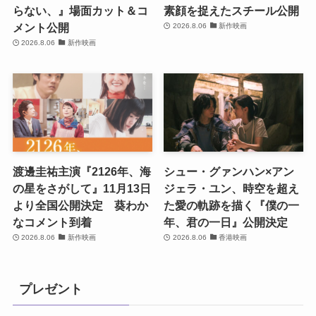
らない、』場面カット＆コ
素顔を捉えたスチール公開
メント公開
2026.8.06
新作映画
2026.8.06
新作映画
渡邊圭祐主演『2126年、海
シュー・グァンハン×アン
の星をさがして』11月13日
ジェラ・ユン、時空を超え
より全国公開決定 葵わか
た愛の軌跡を描く『僕の一
なコメント到着
年、君の一日』公開決定
2026.8.06
新作映画
2026.8.06
香港映画
プレゼント