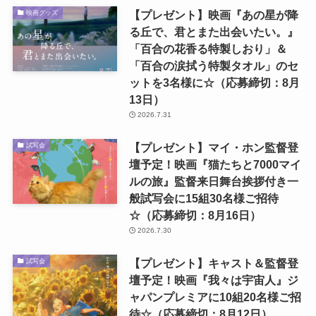
【プレゼント】映画『あの星が降
映画グッズ
る丘で、君とまた出会いたい。』
「百合の花香る特製しおり」＆
「百合の涙拭う特製タオル」のセ
ットを3名様に☆（応募締切：8月
13日）
2026.7.31
【プレゼント】マイ・ホン監督登
試写会
壇予定！映画『猫たちと7000マイ
ルの旅』監督来日舞台挨拶付き一
般試写会に15組30名様ご招待
☆（応募締切：8月16日）
2026.7.30
【プレゼント】キャスト＆監督登
試写会
壇予定！映画『我々は宇宙人』ジ
ャパンプレミアに10組20名様ご招
待☆（応募締切：8月12日）