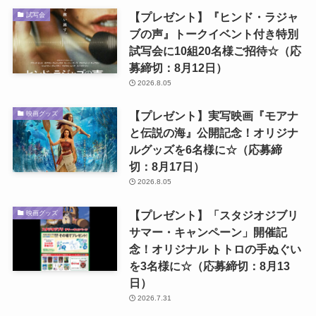
【プレゼント】『ヒンド・ラジャ
試写会
ブの声』トークイベント付き特別
試写会に10組20名様ご招待☆（応
募締切：8月12日）
2026.8.05
【プレゼント】実写映画『モアナ
映画グッズ
と伝説の海』公開記念！オリジナ
ルグッズを6名様に☆（応募締
切：8月17日）
2026.8.05
【プレゼント】「スタジオジブリ
映画グッズ
サマー・キャンペーン」開催記
念！オリジナル トトロの手ぬぐい
を3名様に☆（応募締切：8月13
日）
2026.7.31