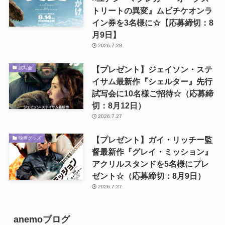
トリートの異変』ムビチケオンラ
イン券を3名様に☆【応募締切：8
月9日】
2026.7.28
【プレゼント】ジェイソン・ステ
試写会
イサム最新作『シェルター』先行
試写会に10名様ご招待☆（応募締
切：8月12日）
2026.7.27
【プレゼント】ガイ・リッチー監
映画グッズ
督最新作『グレイ・ミッション』
アクリルスタンドを5名様にプレ
ゼント☆（応募締切：8月9日）
2026.7.27
anemoブログ