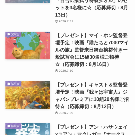
「百合の涙拭う特製タオル」のセ
ットを3名様に☆（応募締切：8月
13日）
2026.7.31
【プレゼント】マイ・ホン監督登
試写会
壇予定！映画『猫たちと7000マイ
ルの旅』監督来日舞台挨拶付き一
般試写会に15組30名様ご招待
☆（応募締切：8月16日）
2026.7.30
【プレゼント】キャスト＆監督登
試写会
壇予定！映画『我々は宇宙人』ジ
ャパンプレミアに10組20名様ご招
待☆（応募締切：8月12日）
2026.7.29
【プレゼント】アン・ハサウェイ
鑑賞券
×ユアン・マクレガー『オークス