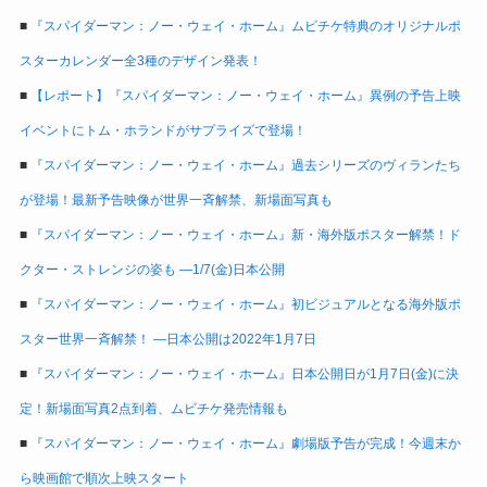
■
『スパイダーマン：ノー・ウェイ・ホーム』ムビチケ特典のオリジナルポ
スターカレンダー全3種のデザイン発表！
■
【レポート】『スパイダーマン：ノー・ウェイ・ホーム』異例の予告上映
イベントにトム・ホランドがサプライズで登場！
■
『スパイダーマン：ノー・ウェイ・ホーム』過去シリーズのヴィランたち
が登場！最新予告映像が世界一斉解禁、新場面写真も
■
『スパイダーマン：ノー・ウェイ・ホーム』新・海外版ポスター解禁！ド
クター・ストレンジの姿も ―1/7(金)日本公開
■
『スパイダーマン：ノー・ウェイ・ホーム』初ビジュアルとなる海外版ポ
スター世界一斉解禁！ ―日本公開は2022年1月7日
■
『スパイダーマン：ノー・ウェイ・ホーム』日本公開日が1月7日(金)に決
定！新場面写真2点到着、ムビチケ発売情報も
■
『スパイダーマン：ノー・ウェイ・ホーム』劇場版予告が完成！今週末か
ら映画館で順次上映スタート