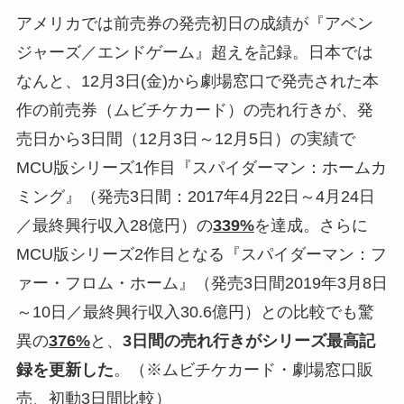
アメリカでは前売券の発売初日の成績が『アベン
ジャーズ／エンドゲーム』超えを記録。日本では
なんと、12月3日(金)から劇場窓口で発売された本
作の前売券（ムビチケカード）の売れ行きが、発
売日から3日間（12月3日～12月5日）の実績で
MCU版シリーズ1作目『スパイダーマン：ホームカ
ミング』（発売3日間：2017年4月22日～4月24日
／最終興行収入28億円）の
339%
を達成。さらに
MCU版シリーズ2作目となる『スパイダーマン：フ
ァー・フロム・ホーム』（発売3日間2019年3月8日
～10日／最終興行収入30.6億円）との比較でも驚
異の
376%
と、
3日間の売れ行きがシリーズ最高記
録を更新した
。（※ムビチケカード・劇場窓口販
売、初動3日間比較）