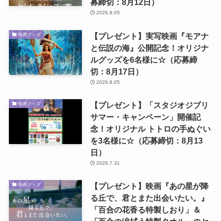
募締切：8月12日）
2026.8.05
【プレゼント】実写映画『モアナ
映画グッズ
と伝説の海』公開記念！オリジナ
ルグッズを6名様に☆（応募締
切：8月17日）
2026.8.05
【プレゼント】「スタジオジブリ
映画グッズ
サマー・キャンペーン」開催記
念！オリジナル トトロの手ぬぐい
を3名様に☆（応募締切：8月13
日）
2026.7.31
【プレゼント】映画『あの星が降
映画グッズ
る丘で、君とまた出会いたい。』
「百合の花香る特製しおり」＆