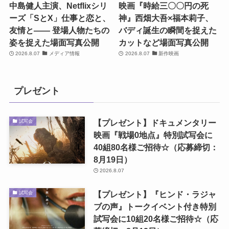
中島健人主演、Netflixシリ
映画『時給三〇〇円の死
ーズ「SとX」仕事と恋と、
神』西畑大吾×福本莉子、
友情と―― 登場人物たちの
バディ誕生の瞬間を捉えた
姿を捉えた場面写真公開
カットなど場面写真公開
2026.8.07
メディア情報
2026.8.07
新作映画
プレゼント
【プレゼント】ドキュメンタリー
試写会
映画『戦場0地点』特別試写会に
40組80名様ご招待☆（応募締切：
8月19日）
2026.8.07
【プレゼント】『ヒンド・ラジャ
試写会
ブの声』トークイベント付き特別
試写会に10組20名様ご招待☆（応