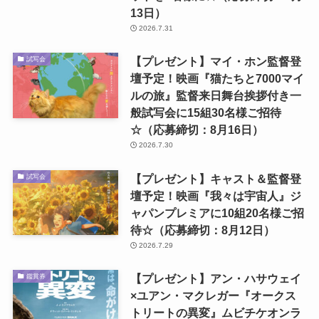
13日）
2026.7.31
【プレゼント】マイ・ホン監督登
試写会
壇予定！映画『猫たちと7000マイ
ルの旅』監督来日舞台挨拶付き一
般試写会に15組30名様ご招待
☆（応募締切：8月16日）
2026.7.30
【プレゼント】キャスト＆監督登
試写会
壇予定！映画『我々は宇宙人』ジ
ャパンプレミアに10組20名様ご招
待☆（応募締切：8月12日）
2026.7.29
【プレゼント】アン・ハサウェイ
鑑賞券
×ユアン・マクレガー『オークス
トリートの異変』ムビチケオンラ