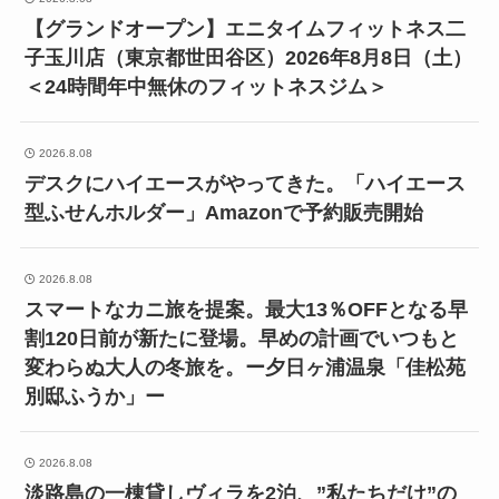
【グランドオープン】エニタイムフィットネス二
子玉川店（東京都世田谷区）2026年8月8日（土）
＜24時間年中無休のフィットネスジム＞
2026.8.08
デスクにハイエースがやってきた。「ハイエース
型ふせんホルダー」Amazonで予約販売開始
2026.8.08
スマートなカニ旅を提案。最大13％OFFとなる早
割120日前が新たに登場。早めの計画でいつもと
変わらぬ大人の冬旅を。ー夕日ヶ浦温泉「佳松苑
別邸ふうか」ー
2026.8.08
淡路島の一棟貸しヴィラを2泊、”私たちだけ”の