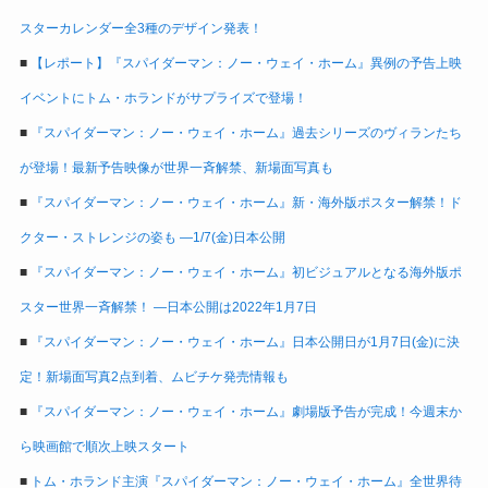
スターカレンダー全3種のデザイン発表！
■
【レポート】『スパイダーマン：ノー・ウェイ・ホーム』異例の予告上映
イベントにトム・ホランドがサプライズで登場！
■
『スパイダーマン：ノー・ウェイ・ホーム』過去シリーズのヴィランたち
が登場！最新予告映像が世界一斉解禁、新場面写真も
■
『スパイダーマン：ノー・ウェイ・ホーム』新・海外版ポスター解禁！ド
クター・ストレンジの姿も ―1/7(金)日本公開
■
『スパイダーマン：ノー・ウェイ・ホーム』初ビジュアルとなる海外版ポ
スター世界一斉解禁！ ―日本公開は2022年1月7日
■
『スパイダーマン：ノー・ウェイ・ホーム』日本公開日が1月7日(金)に決
定！新場面写真2点到着、ムビチケ発売情報も
■
『スパイダーマン：ノー・ウェイ・ホーム』劇場版予告が完成！今週末か
ら映画館で順次上映スタート
■
トム・ホランド主演『スパイダーマン：ノー・ウェイ・ホーム』全世界待