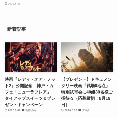
2025.6.30
新着記事
映画『レディ・オア・ノッ
【プレゼント】ドキュメン
ト2』公開記念 神戸・カ
タリー映画『戦場0地点』
フェ「ニューラフレア」
特別試写会に40組80名様ご
タイアップスイーツ＆プレ
招待☆（応募締切：8月19
ゼントキャンペーン
日）
2026.8.07
新作映画
2026.8.07
試写会