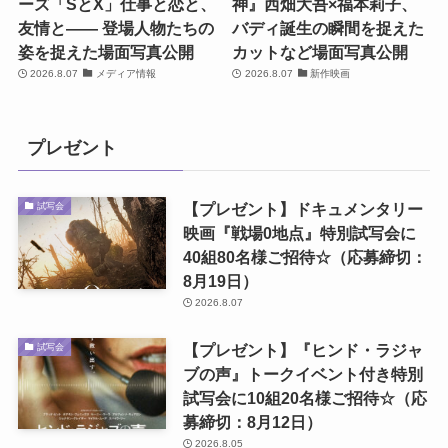
ーズ「SとX」仕事と恋と、
神』西畑大吾×福本莉子、
友情と―― 登場人物たちの
バディ誕生の瞬間を捉えた
姿を捉えた場面写真公開
カットなど場面写真公開
2026.8.07
メディア情報
2026.8.07
新作映画
プレゼント
【プレゼント】ドキュメンタリー
試写会
映画『戦場0地点』特別試写会に
40組80名様ご招待☆（応募締切：
8月19日）
2026.8.07
【プレゼント】『ヒンド・ラジャ
試写会
ブの声』トークイベント付き特別
試写会に10組20名様ご招待☆（応
募締切：8月12日）
2026.8.05