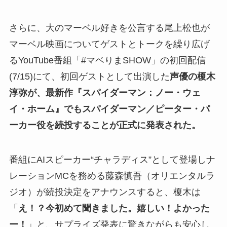
さらに、大のマーベル好きを公言する尾上松也が
マーベル映画についてゲストとトークを繰り広げ
るYouTube番組「#マベりまSHOW」の初回配信
(7/15)にて、初回ゲストとして出演した
声優の榎木
淳弥が、最新作『スパイダーマン：ノー・ウェ
イ・ホーム』でもスパイダーマン／ピーター・パ
ーカー役を続投することが正式に発表された。
番組にAIスピーカー“チャラディス”として登場しナ
レーションMCを務める藤森慎吾（オリエンタルラ
ジオ）が続投決定をアナウンスすると、榎木は
「
え！？今初めて聞きました。嬉しい！よかった
ー！
」と、サプライズ発表に驚きながらも安心し