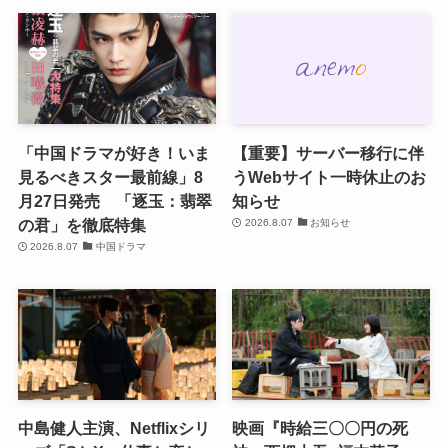
「中国ドラマが好き！いま
【重要】サーバー移行に伴
見るべきスター最前線」8
うWebサイト一時休止のお
月27日発売 「逐玉：翡翠
知らせ
の君」を徹底特集
2026.8.07
お知らせ
2026.8.07
中国ドラマ
中島健人主演、Netflixシリ
映画『時給三〇〇円の死