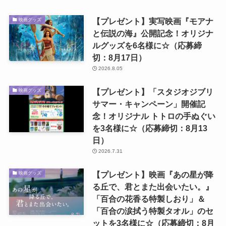
【プレゼント】実写映画『モアナ
映画グッズ
と伝説の海』公開記念！オリジナ
ルグッズを6名様に☆（応募締
切：8月17日）
2026.8.05
【プレゼント】「スタジオジブリ
映画グッズ
サマー・キャンペーン」開催記
念！オリジナル トトロの手ぬぐい
を3名様に☆（応募締切：8月13
日）
2026.7.31
【プレゼント】映画『あの星が降
映画グッズ
る丘で、君とまた出会いたい。』
「百合の花香る特製しおり」＆
「百合の涙拭う特製タオル」のセ
ットを3名様に☆（応募締切：8月