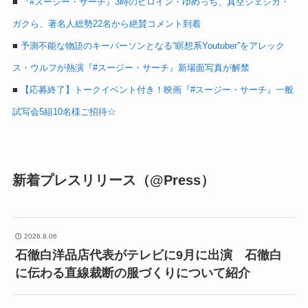
■
『#スージー・サーチ』3時のヒロイン・ゆめっち、真空ジェシカ・
ガクら、著名人総勢22名から絶賛コメント到着
■
予測不能な物語のキーパーソンとなる“瞑想系Youtuber”をアレック
ス・ウルフが熱演『#スージー・サーチ』新場面写真が解禁
■
【応募終了】トークイベント付き！映画『#スージー・サーチ』一般
試写会5組10名様ご招待☆
新着プレスリリース（@Press）
2026.8.06
石徹白洋品店代表がテレビに9月に出演 石徹白
に伝わる直線裁断の服づくりについて紹介