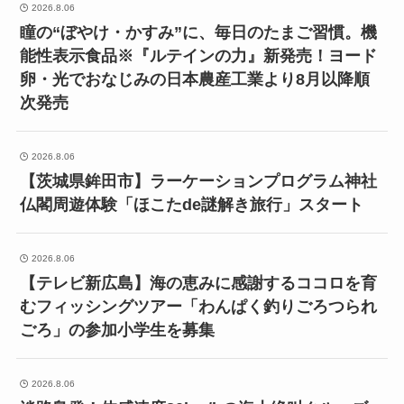
2026.8.06
瞳の“ぼやけ・かすみ”に、毎日のたまご習慣。機
能性表示食品※『ルテインの力』新発売！ヨード
卵・光でおなじみの日本農産工業より8月以降順
次発売
2026.8.06
【茨城県鉾田市】ラーケーションプログラム神社
仏閣周遊体験「ほこたde謎解き旅行」スタート
2026.8.06
【テレビ新広島】海の恵みに感謝するココロを育
むフィッシングツアー「わんぱく釣りごろつられ
ごろ」の参加小学生を募集
2026.8.06