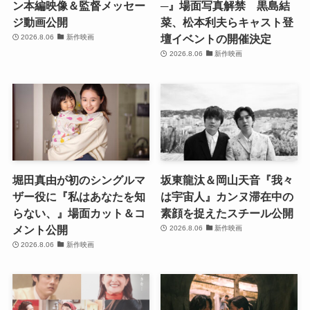
ン本編映像＆監督メッセー
─』場面写真解禁 黒島結
ジ動画公開
菜、松本利夫らキャスト登
壇イベントの開催決定
2026.8.06
新作映画
2026.8.06
新作映画
堀田真由が初のシングルマ
坂東龍汰＆岡山天音『我々
ザー役に『私はあなたを知
は宇宙人』カンヌ滞在中の
らない、』場面カット＆コ
素顔を捉えたスチール公開
メント公開
2026.8.06
新作映画
2026.8.06
新作映画