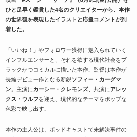
映画『#スージー・サーチ』（8月9日(金)公開）を
ひと足早く鑑賞した4名のクリエイターから、本作
の世界観を表現したイラストと応援コメントが到
着した。
「いいね！」やフォロワー獲得に魅入られていく
インフルエンサーと、それを欲する現代社会をブ
ラックかつコミカルに描いた本作。監督は本作が
長編デビュー作となる新鋭
ソフィー・カーグマ
ン
。主演に
カーシー・クレモンズ
、共演に
アレッ
クス・ウルフ
を迎え、現代的なテーマをポップな
色彩で映し出す。
本作の主人公は、ポッドキャストで未解決事件の