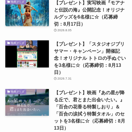
【プレゼント】実写映画『モアナ
映画グッズ
と伝説の海』公開記念！オリジナ
ルグッズを6名様に☆（応募締
切：8月17日）
2026.8.05
【プレゼント】「スタジオジブリ
映画グッズ
サマー・キャンペーン」開催記
念！オリジナル トトロの手ぬぐい
を3名様に☆（応募締切：8月13
日）
2026.7.31
【プレゼント】映画『あの星が降
映画グッズ
る丘で、君とまた出会いたい。』
「百合の花香る特製しおり」＆
「百合の涙拭う特製タオル」のセ
ットを3名様に☆（応募締切：8月
13日）