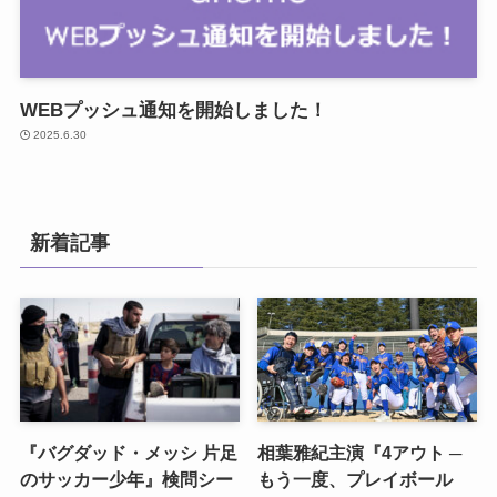
WEBプッシュ通知を開始しました！
2025.6.30
新着記事
『バグダッド・メッシ 片足
相葉雅紀主演『4アウト ─
のサッカー少年』検問シー
もう一度、プレイボール