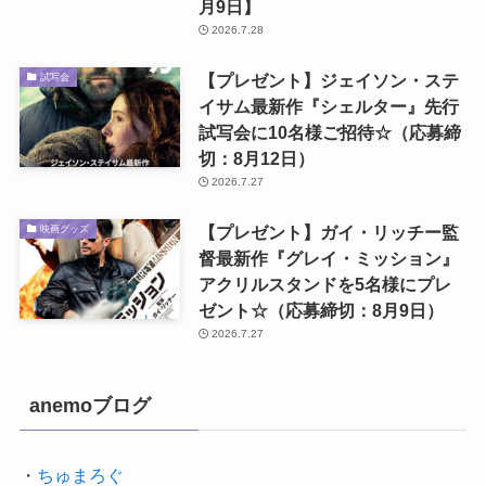
月9日】
2026.7.28
【プレゼント】ジェイソン・ステ
試写会
イサム最新作『シェルター』先行
試写会に10名様ご招待☆（応募締
切：8月12日）
2026.7.27
【プレゼント】ガイ・リッチー監
映画グッズ
督最新作『グレイ・ミッション』
アクリルスタンドを5名様にプレ
ゼント☆（応募締切：8月9日）
2026.7.27
anemoブログ
・
ちゅまろぐ