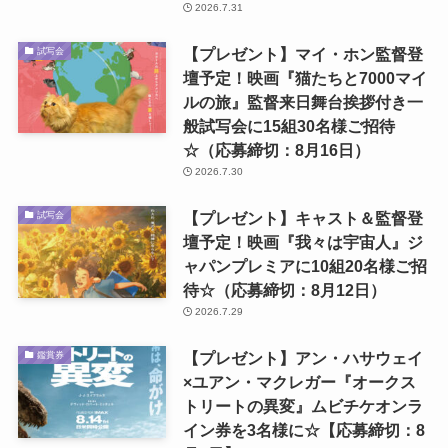
2026.7.31
【プレゼント】マイ・ホン監督登
試写会
壇予定！映画『猫たちと7000マイ
ルの旅』監督来日舞台挨拶付き一
般試写会に15組30名様ご招待
☆（応募締切：8月16日）
2026.7.30
【プレゼント】キャスト＆監督登
試写会
壇予定！映画『我々は宇宙人』ジ
ャパンプレミアに10組20名様ご招
待☆（応募締切：8月12日）
2026.7.29
【プレゼント】アン・ハサウェイ
鑑賞券
×ユアン・マクレガー『オークス
トリートの異変』ムビチケオンラ
イン券を3名様に☆【応募締切：8