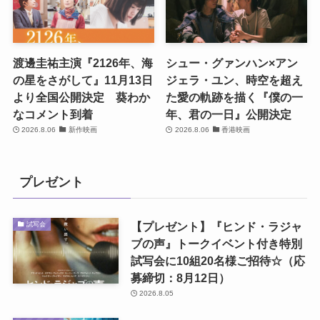
渡邊圭祐主演『2126年、海
シュー・グァンハン×アン
の星をさがして』11月13日
ジェラ・ユン、時空を超え
より全国公開決定 葵わか
た愛の軌跡を描く『僕の一
なコメント到着
年、君の一日』公開決定
2026.8.06
新作映画
2026.8.06
香港映画
プレゼント
【プレゼント】『ヒンド・ラジャ
試写会
ブの声』トークイベント付き特別
試写会に10組20名様ご招待☆（応
募締切：8月12日）
2026.8.05