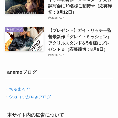
試写会に10名様ご招待☆（応募締
切：8月12日）
2026.7.27
【プレゼント】ガイ・リッチー監
映画グッズ
督最新作『グレイ・ミッション』
アクリルスタンドを5名様にプレ
ゼント☆（応募締切：8月9日）
2026.7.27
anemoブログ
・
ちゅまろぐ
・
シカゴつぶやきブログ
本サイト内の広告について