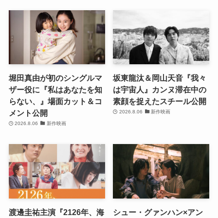
堀田真由が初のシングルマ
坂東龍汰＆岡山天音『我々
ザー役に『私はあなたを知
は宇宙人』カンヌ滞在中の
らない、』場面カット＆コ
素顔を捉えたスチール公開
メント公開
2026.8.06
新作映画
2026.8.06
新作映画
渡邊圭祐主演『2126年、海
シュー・グァンハン×アン