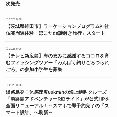
次発売
2026.8.06
【茨城県鉾田市】ラーケーションプログラム神社
仏閣周遊体験「ほこたde謎解き旅行」スタート
2026.8.06
【テレビ新広島】海の恵みに感謝するココロを育
むフィッシングツアー「わんぱく釣りごろつられ
ごろ」の参加小学生を募集
2026.8.06
淡路島発！体感速度80km/hの海上絶叫クルーズ
「淡路島アドベンチャーRIBライド」が公式HPを
全面リニューアル！～スマホで即予約完了の「ス
マート設計」へ刷新～