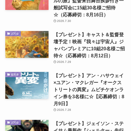
ルの旅』監督来日舞台挨拶付き一
般試写会に15組30名様ご招待
☆（応募締切：8月16日）
2026.7.30
【プレゼント】キャスト＆監督登
試写会
壇予定！映画『我々は宇宙人』ジ
ャパンプレミアに10組20名様ご招
待☆（応募締切：8月12日）
2026.7.29
【プレゼント】アン・ハサウェイ
鑑賞券
×ユアン・マクレガー『オークス
トリートの異変』ムビチケオンラ
イン券を3名様に☆【応募締切：8
月9日】
2026.7.28
【プレゼント】ジェイソン・ステ
試写会
イサム最新作『シェルター』先行