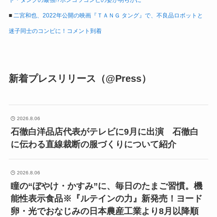
■
二宮和也、2022年公開の映画『ＴＡＮＧ タング』で、不良品ロボットと
迷子同士のコンビに！コメント到着
新着プレスリリース（@Press）
2026.8.06
石徹白洋品店代表がテレビに9月に出演 石徹白
に伝わる直線裁断の服づくりについて紹介
2026.8.06
瞳の“ぼやけ・かすみ”に、毎日のたまご習慣。機
能性表示食品※『ルテインの力』新発売！ヨード
卵・光でおなじみの日本農産工業より8月以降順