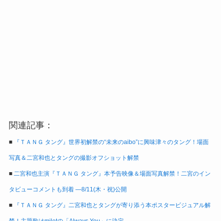
関連記事：
■
『ＴＡＮＧ タング』世界初解禁の“未来のaibo”に興味津々のタング！場面
写真＆二宮和也とタングの撮影オフショット解禁
■
二宮和也主演『ＴＡＮＧ タング』本予告映像＆場面写真解禁！二宮のイン
タビューコメントも到着 ―8/11(木・祝)公開
■
『ＴＡＮＧ タング』二宮和也とタングが寄り添う本ポスタービジュアル解
禁！主題歌はmiletの「Always You」に決定