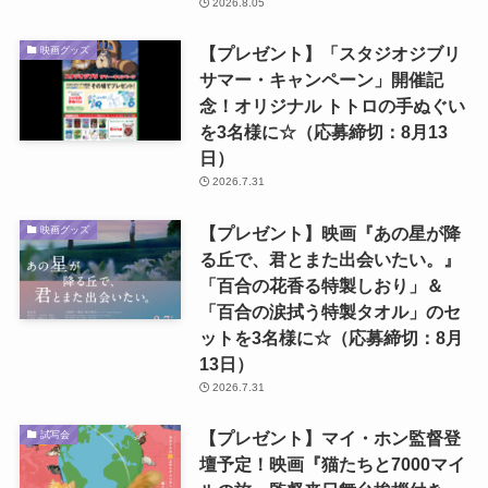
2026.8.05
【プレゼント】「スタジオジブリ
映画グッズ
サマー・キャンペーン」開催記
念！オリジナル トトロの手ぬぐい
を3名様に☆（応募締切：8月13
日）
2026.7.31
【プレゼント】映画『あの星が降
映画グッズ
る丘で、君とまた出会いたい。』
「百合の花香る特製しおり」＆
「百合の涙拭う特製タオル」のセ
ットを3名様に☆（応募締切：8月
13日）
2026.7.31
【プレゼント】マイ・ホン監督登
試写会
壇予定！映画『猫たちと7000マイ