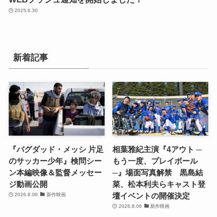
2025.6.30
新着記事
『バグダッド・メッシ 片足
相葉雅紀主演『4アウト ─
のサッカー少年』検問シー
もう一度、プレイボール
ン本編映像＆監督メッセー
─』場面写真解禁 黒島結
ジ動画公開
菜、松本利夫らキャスト登
壇イベントの開催決定
2026.8.06
新作映画
2026.8.06
新作映画