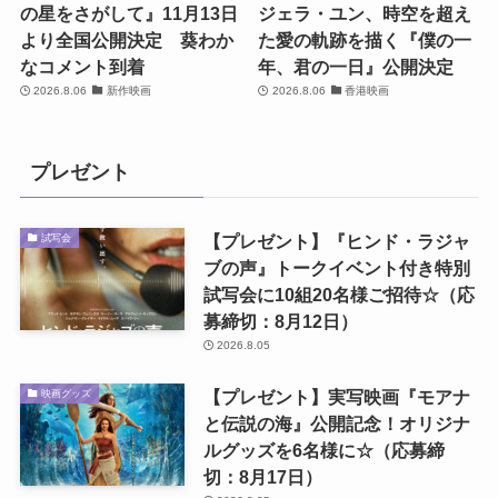
の星をさがして』11月13日
ジェラ・ユン、時空を超え
より全国公開決定 葵わか
た愛の軌跡を描く『僕の一
なコメント到着
年、君の一日』公開決定
2026.8.06
新作映画
2026.8.06
香港映画
プレゼント
【プレゼント】『ヒンド・ラジャ
試写会
ブの声』トークイベント付き特別
試写会に10組20名様ご招待☆（応
募締切：8月12日）
2026.8.05
【プレゼント】実写映画『モアナ
映画グッズ
と伝説の海』公開記念！オリジナ
ルグッズを6名様に☆（応募締
切：8月17日）