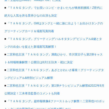
■
『ＴＡＮＧ タング』でお笑いコンビ・かまいたちが映画初挑戦！Z世代に
絶大な人気を誇る景井ひなの出演も決定
■
『ＴＡＮＧ タング』GWはタングと一緒に旅に出よう！お出かけタングの
グリーティングカード＆場面写真到着
■
『ＴＡＮＧ タング』グリーティング“ハルキタタング”ビジュアル&健とタ
ングの出会いを捉えた新場面写真解禁！
■
二宮和也主演『ＴＡＮＧ タング』満島ひかり、市川実日子ら第2弾キャス
ト＆特報映像解禁！公開日は8月11日(木・祝)に決定
■
二宮和也主演『ＴＡＮＧ タング』あざとかわいさ爆発！グリーティングタ
ングビジュアル&特別ビジュアル解禁
■
二宮和也主演『ＴＡＮＧ タング』第1弾チラシビジュアル解禁&2022年8月
公開決定！三木孝浩監督のコメントも到着
■
『ＴＡＮＧ タング』超特報映像&ファーストルック解禁！二宮和也×ロボッ
ト・タングの最強!?ポンコツコンビの姿が明らかに