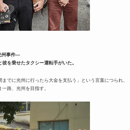
光州事件―
と彼を乗せたタクシー運転手がいた。
間までに光州に行ったら大金を支払う」という言葉につられ、
ま一路、光州を目指す。