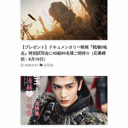
【プレゼント】ドキュメンタリー映画『戦場0地
点』特別試写会に40組80名様ご招待☆（応募締
切：8月19日）
2026.8.07
試写会
へ