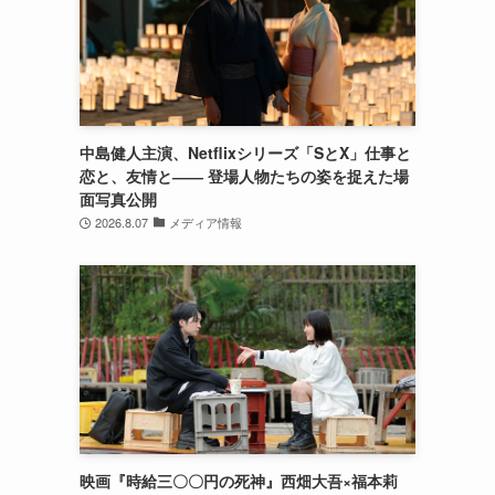
州
中島健人主演、Netflixシリーズ「SとX」仕事と
恋と、友情と―― 登場人物たちの姿を捉えた場
面写真公開
2026.8.07
メディア情報
映画『時給三〇〇円の死神』西畑大吾×福本莉