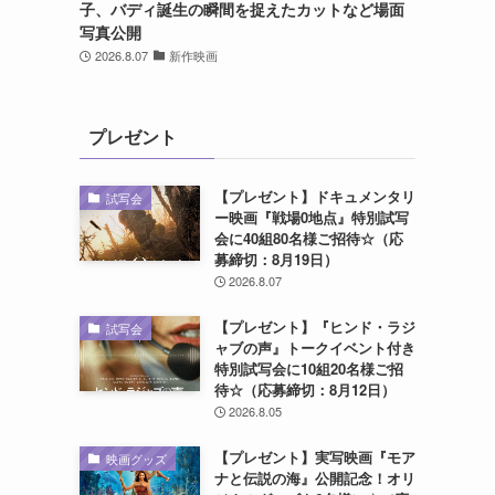
子、バディ誕生の瞬間を捉えたカットなど場面
写真公開
2026.8.07
新作映画
プレゼント
【プレゼント】ドキュメンタリ
試写会
ー映画『戦場0地点』特別試写
会に40組80名様ご招待☆（応
募締切：8月19日）
2026.8.07
【プレゼント】『ヒンド・ラジ
試写会
ャブの声』トークイベント付き
特別試写会に10組20名様ご招
待☆（応募締切：8月12日）
2026.8.05
【プレゼント】実写映画『モア
映画グッズ
ナと伝説の海』公開記念！オリ