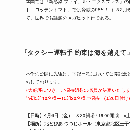
本国では『新感染 ファイナル・エクスプレス』の
ト「ロッテントマト」では脅威の95%！（18.3月現
て、世界でも話題のメガヒット作である。
『
タクシー運転手 約束は海を越えて
本作の公開に先駆け、下記日程において公開記念
ちしております。
※大好評につき、ご招待組数の増員が決定いたし
当初5組10名様→10組20名様ご招待！(3/26日付け)
【日時】4月6日（金）
18:30開場 / 19:00開演 
【場所】北とぴあ つつじホール（東京都北区王子1丁