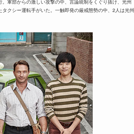
行。軍部からの激しい攻撃の中、言論統制をくぐり抜け、光州
たタクシー運転手がいた。一触即発の厳戒態勢の中、2人は光