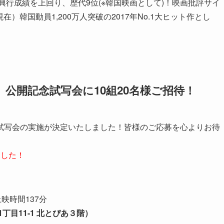
興行成績を上回り、歴代9位(※韓国映画として)！映画批評サイ
在）韓国動員1,200万人突破の2017年No.1大ヒット作とし
』公開記念試写会に10組20名様ご招待！
試写会の実施が決定いたしました！皆様のご応募を心よりお待
ました！
※上映時間137分
目11-1 北とぴあ３階）