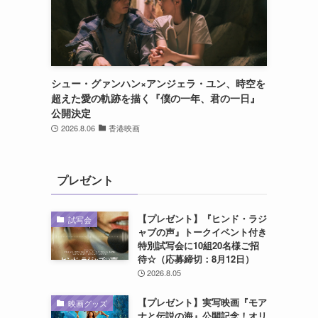
シュー・グァンハン×アンジェラ・ユン、時空を
超えた愛の軌跡を描く『僕の一年、君の一日』
公開決定
2026.8.06
香港映画
プレゼント
【プレゼント】『ヒンド・ラジ
試写会
ャブの声』トークイベント付き
特別試写会に10組20名様ご招
待☆（応募締切：8月12日）
2026.8.05
【プレゼント】実写映画『モア
映画グッズ
ナと伝説の海』公開記念！オリ