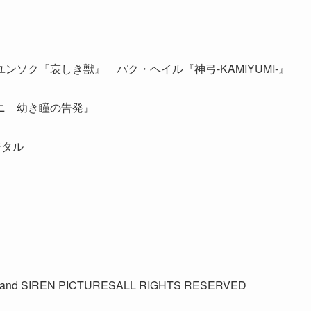
ソク『哀しき獣』 パク・ヘイル『神弓-KAMIYUMI-』
ニ 幼き瞳の告発』
ジタル
nd SIREN PICTURESALL RIGHTS RESERVED