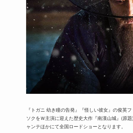
『トガニ 幼き瞳の告発』『怪しい彼女』の俊英
ソクをＷ主演に迎えた歴史大作『南漢山城』(原題)が
ャンテほかにて全国ロードショーとなります。