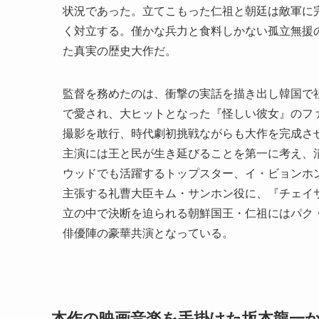
状況であった。立てこもった仁祖と朝廷は敵軍に
く対立する。僅かな兵力と食料しかない孤立無援
た真実の歴史大作だ。
監督を務めたのは、衝撃の実話を描き出し韓国で
で愛され、大ヒットとなった『怪しい彼女』のファ
撮影を敢行、時代劇初挑戦ながらも大作を完成さ
主演には王と民が生き延びることを第一に考え、
ウッドでも活躍するトップスター、イ・ビョンホ
主張する礼曹大臣キム・サンホン役に、『チェイ
立の中で決断を迫られる朝鮮国王・仁祖にはパク
俳優陣の豪華共演となっている。
本作の映画音楽を手掛けた坂本龍一