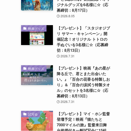
ジナルグッズを6名様に☆（応
募締切：8月17日）
2026.8.05
【プレゼント】「スタジオジブ
映画グッズ
リ サマー・キャンペーン」開
催記念！オリジナル トトロの
手ぬぐいを3名様に☆（応募締
切：8月13日）
2026.7.31
【プレゼント】映画『あの星が
映画グッズ
降る丘で、君とまた出会いた
い。』「百合の花香る特製しお
り」＆「百合の涙拭う特製タオ
ル」のセットを3名様に☆（応
募締切：8月13日）
2026.7.31
【プレゼント】マイ・ホン監督
試写会
登壇予定！映画『猫たちと
7000マイルの旅』監督来日舞
台挨拶付き一般試写会に15組