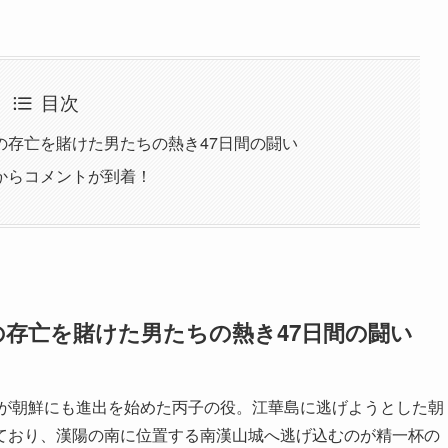
目次
の存亡を賭けた男たちの熱き47日間の闘い
からコメントが到着！
存亡を賭けた男たちの熱き47日間の闘い
清が朝鮮にも進出を始めた丙子の役。江華島に逃げようとした朝
ており、漢陽の南に位置する南漢山城へ逃げ込むのが精一杯の