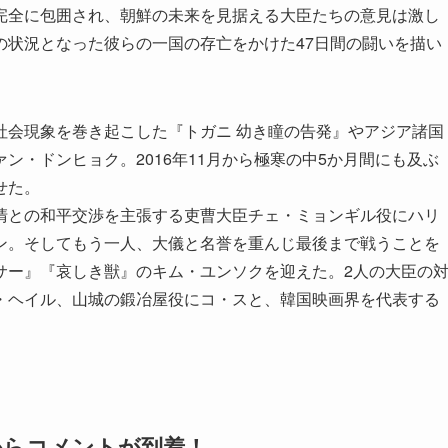
完全に包囲され、朝鮮の未来を見据える大臣たちの意見は激し
の状況となった彼らの一国の存亡をかけた47日間の闘いを描い
社会現象を巻き起こした『トガニ 幼き瞳の告発』やアジア諸国
ン・ドンヒョク。2016年11月から極寒の中5か月間にも及ぶ
せた。
清との和平交渉を主張する吏曹大臣チェ・ミョンギル役にハリ
ン。そしてもう一人、大儀と名誉を重んじ最後まで戦うことを
サー』『哀しき獣』のキム・ユンソクを迎えた。2人の大臣の
・ヘイル、山城の鍛冶屋役にコ・スと、韓国映画界を代表する
からコメントが到着！