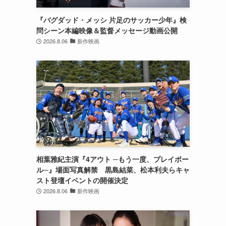
『バグダッド・メッシ 片足のサッカー少年』検
問シーン本編映像＆監督メッセージ動画公開
2026.8.06
新作映画
相葉雅紀主演『4アウト ─もう一度、プレイボー
ル─』場面写真解禁 黒島結菜、松本利夫らキャ
スト登壇イベントの開催決定
2026.8.06
新作映画