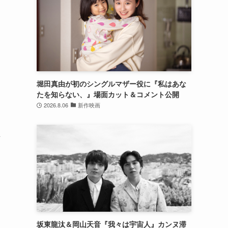
堀田真由が初のシングルマザー役に『私はあな
たを知らない、』場面カット＆コメント公開
2026.8.06
新作映画
対
坂東龍汰＆岡山天音『我々は宇宙人』カンヌ滞