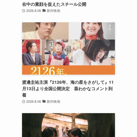
在中の素顔を捉えたスチール公開
2026.8.06
新作映画
渡邊圭祐主演『2126年、海の星をさがして』11
月13日より全国公開決定 葵わかなコメント到
着
2026.8.06
新作映画