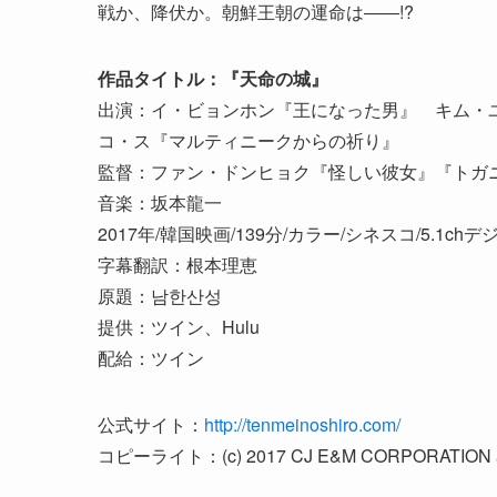
戦か、降伏か。朝鮮王朝の運命は――!?
作品タイトル：『天命の城』
出演：イ・ビョンホン『王になった男』 キム・ユン
コ・ス『マルティニークからの祈り』
監督：ファン・ドンヒョク『怪しい彼女』『トガ
音楽：坂本龍一
2017年/韓国映画/139分/カラー/シネスコ/5.1chデ
字幕翻訳：根本理恵
原題：남한산성
提供：ツイン、Hulu
配給：ツイン
公式サイト：
http://tenmeinoshiro.com/
コピーライト：(c) 2017 CJ E&M CORPORATION a