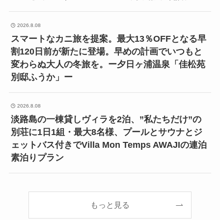
2026.8.08
スマートなカニ旅を提案。最大13％OFFとなる早
割120日前が新たに登場。早めの計画でいつもと
変わらぬ大人の冬旅を。ー夕日ヶ浦温泉「佳松苑
別邸ふうか」ー
2026.8.08
淡路島の一棟貸しヴィラを2泊、”私たちだけ”の
別荘に1日1組・最大8名様、プールとサウナとジ
ェットバス付きでVilla Mon Temps AWAJIの連泊
素泊りプラン
もっと見る