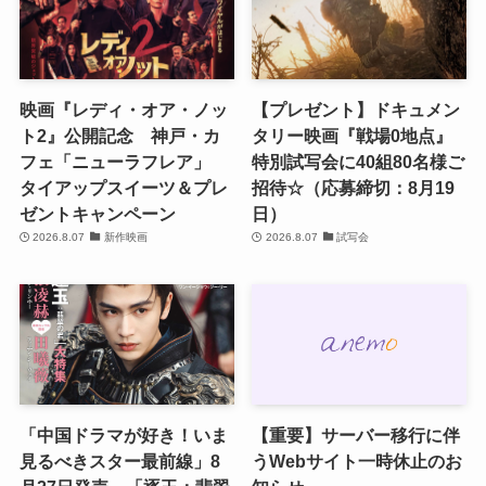
映画『レディ・オア・ノッ
【プレゼント】ドキュメン
ト2』公開記念 神戸・カ
タリー映画『戦場0地点』
フェ「ニューラフレア」
特別試写会に40組80名様ご
タイアップスイーツ＆プレ
招待☆（応募締切：8月19
ゼントキャンペーン
日）
2026.8.07
新作映画
2026.8.07
試写会
「中国ドラマが好き！いま
【重要】サーバー移行に伴
見るべきスター最前線」8
うWebサイト一時休止のお