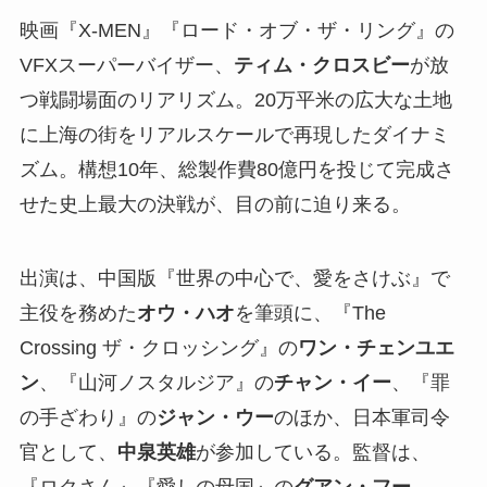
映画『X-MEN』『ロード・オブ・ザ・リング』の
VFXスーパーバイザー、
ティム・クロスビー
が放
つ戦闘場面のリアリズム。20万平米の広大な土地
に上海の街をリアルスケールで再現したダイナミ
ズム。構想10年、総製作費80億円を投じて完成さ
せた史上最大の決戦が、目の前に迫り来る。
出演は、中国版『世界の中心で、愛をさけぶ』で
主役を務めた
オウ・ハオ
を筆頭に、『The
Crossing ザ・クロッシング』の
ワン・チェンユエ
ン
、『山河ノスタルジア』の
チャン・イー
、『罪
の手ざわり』の
ジャン・ウー
のほか、日本軍司令
官として、
中泉英雄
が参加している。監督は、
『ロクさん』『愛しの母国』の
グアン・フー
。