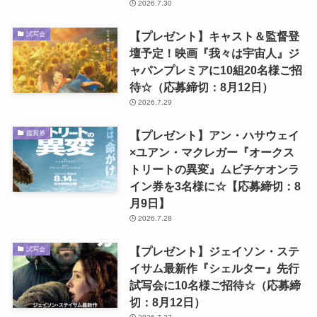
2026.7.30
【プレゼント】キャスト＆監督登
試写会
壇予定！映画『我々は宇宙人』ジ
ャパンプレミアに10組20名様ご招
待☆（応募締切：8月12日）
2026.7.29
【プレゼント】アン・ハサウェイ
鑑賞券
×ユアン・マクレガー『オークス
トリートの異変』ムビチケオンラ
イン券を3名様に☆【応募締切：8
月9日】
2026.7.28
【プレゼント】ジェイソン・ステ
試写会
イサム最新作『シェルター』先行
試写会に10名様ご招待☆（応募締
切：8月12日）