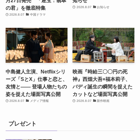
月27日発売 「逐玉：翡翠
知らせ
の君」を徹底特集
2026.8.07
お知らせ
2026.8.07
中国ドラマ
中島健人主演、Netflixシリ
映画『時給三〇〇円の死
ーズ「SとX」仕事と恋と、
神』西畑大吾×福本莉子、
友情と―― 登場人物たちの
バディ誕生の瞬間を捉えた
姿を捉えた場面写真公開
カットなど場面写真公開
2026.8.07
メディア情報
2026.8.07
新作映画
プレゼント