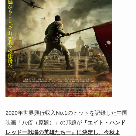
2020年世界興行収入No.1のヒットを記録した中国
映画「八佰（原題）」の邦題が
『
エイト・ハンド
レッドー戦場の英雄たちー
』に決定し、今秋よ