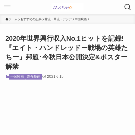
ホーム
おすすめの記事
韓流・華流・アジア
中国映画
2020年世界興行収入No.1ヒットを記録!
『エイト・ハンドレッドー戦場の英雄た
ちー』邦題･今秋日本公開決定&ポスター
解禁
2021.6.15
中国映画
新作映画