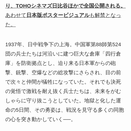
り、TOHOシネマズ日比谷ほかで全国公開される。
あわせて
日本版ポスタービジュアル
も解禁となっ
た。
1937年、日中戦争下の上海。中国軍第88師第524
団の兵士たちは河沿いに建つ巨大な倉庫「四行倉
庫」を防衛拠点とし、迫り来る日本軍からの砲
撃、銃撃、空爆などの総攻撃にさらされ、目の前
で次々と仲間が犠牲になっていた。それでも決死
の覚悟で激戦を耐え抜く兵士たちは、未来をがむ
しゃらに守り抜こうとしていた。地獄と化した運
命の5日間、その勇姿は、戦況を見守る多くの同胞
の心を突き動かしていく──。