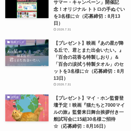
サマー・キャンペーン」開催記
念！オリジナル トトロの手ぬぐい
を3名様に☆（応募締切：8月13
日）
2026.7.31
【プレゼント】映画『あの星が降
映画グッズ
る丘で、君とまた出会いたい。』
「百合の花香る特製しおり」＆
「百合の涙拭う特製タオル」のセ
ットを3名様に☆（応募締切：8月
13日）
2026.7.31
【プレゼント】マイ・ホン監督登
試写会
壇予定！映画『猫たちと7000マイ
ルの旅』監督来日舞台挨拶付き一
般試写会に15組30名様ご招待
☆（応募締切：8月16日）