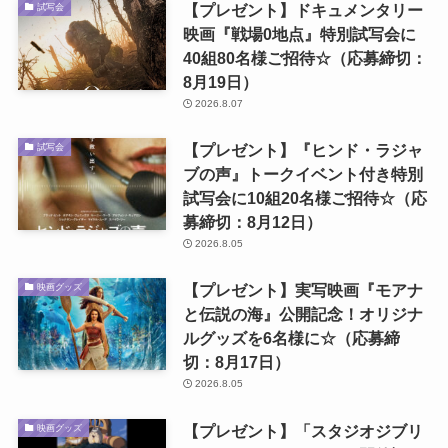
【プレゼント】ドキュメンタリー
試写会
映画『戦場0地点』特別試写会に
40組80名様ご招待☆（応募締切：
8月19日）
2026.8.07
【プレゼント】『ヒンド・ラジャ
試写会
ブの声』トークイベント付き特別
試写会に10組20名様ご招待☆（応
募締切：8月12日）
2026.8.05
【プレゼント】実写映画『モアナ
映画グッズ
と伝説の海』公開記念！オリジナ
ルグッズを6名様に☆（応募締
切：8月17日）
2026.8.05
【プレゼント】「スタジオジブリ
映画グッズ