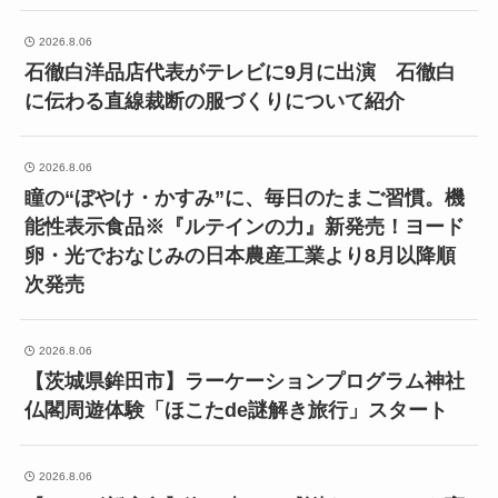
2026.8.06
石徹白洋品店代表がテレビに9月に出演 石徹白
に伝わる直線裁断の服づくりについて紹介
2026.8.06
瞳の“ぼやけ・かすみ”に、毎日のたまご習慣。機
能性表示食品※『ルテインの力』新発売！ヨード
卵・光でおなじみの日本農産工業より8月以降順
次発売
2026.8.06
【茨城県鉾田市】ラーケーションプログラム神社
仏閣周遊体験「ほこたde謎解き旅行」スタート
2026.8.06