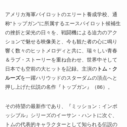
アメリカ海軍パイロットのエリート養成学校、通
称“トップガン”に所属するエースパイロット候補生
の挫折と栄光の日々を、戦闘機による迫力のアク
ションで魅せる映像美と、今も観た者の心に鳴り
響く数々のヒットメロディと共に、瑞々しい青春
＆ラブ・ストーリーを重ね合わせ、世界中そして
日本でも空前の大ヒットを記録。主演の
トム・ク
ルーズ
を一躍ハリウッドのスターダムの頂点へと
押し上げた伝説の名作『トップガン』（86）。
その待望の最新作であり、『ミッション：インポ
ッシブル』シリーズのイーサン・ハントに次ぐ、
トムの代表的キャラクターとして知られる伝説の