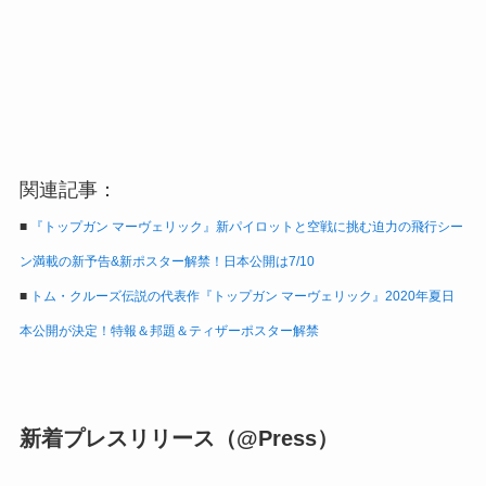
関連記事：
■
『トップガン マーヴェリック』新パイロットと空戦に挑む迫力の飛行シー
ン満載の新予告&新ポスター解禁！日本公開は7/10
■
トム・クルーズ伝説の代表作『トップガン マーヴェリック』2020年夏日
本公開が決定！特報＆邦題＆ティザーポスター解禁
新着プレスリリース（@Press）