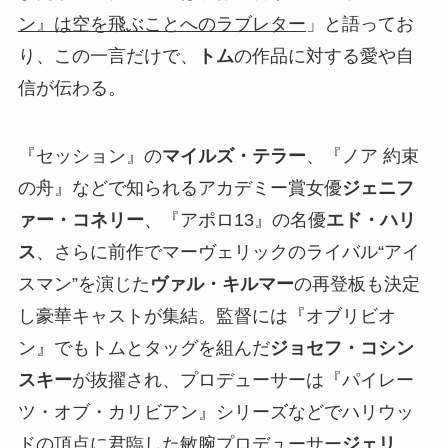
ン』は空を飛ぶことへのラブレター
」と語ってお
り、この一言だけで、
トム
の作品に対する愛や自
信が伝わる。
『セッション』の
マイルズ・テラー
、『ノア 約束
の舟』などで知られるアカデミー賞女優
ジェニフ
ァー・コネリー
、『アポロ13』の名優
エド・ハリ
ス
、さらに前作でマーヴェリックのライバル“アイ
スマン”を演じた
ヴァル・キルマー
の再登板も決定
し豪華キャストが集結。監督には『オブリビオ
ン』でもトムとタッグを組んだ
ジョセフ・コシン
スキー
が抜擢され、プロデューサーは『パイレー
ツ・オブ・カリビアン』シリーズなどでハリウッ
ドの頂点に君臨した敏腕プロデューサー
ジェリ