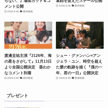
らない、』場面カット＆コ
素顔を捉えたスチール公開
メント公開
2026.8.06
新作映画
2026.8.06
新作映画
渡邊圭祐主演『2126年、海
シュー・グァンハン×アン
の星をさがして』11月13日
ジェラ・ユン、時空を超え
より全国公開決定 葵わか
た愛の軌跡を描く『僕の一
なコメント到着
年、君の一日』公開決定
2026.8.06
新作映画
2026.8.06
香港映画
プレゼント