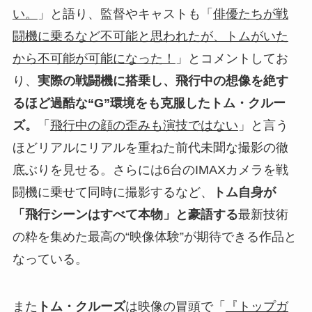
い。
」と語り、監督やキャストも「
俳優たちが戦
闘機に乗るなど不可能と思われたが、トムがいた
から不可能が可能になった！
」とコメントしてお
り、
実際の戦闘機に搭乗し、飛行中の想像を絶す
るほど過酷な“G”環境をも克服したトム・クルー
ズ。
「
飛行中の顔の歪みも演技ではない
」と言う
ほどリアルにリアルを重ねた前代未聞な撮影の徹
底ぶりを見せる。さらには6台のIMAXカメラを戦
闘機に乗せて同時に撮影するなど、
トム自身が
「飛行シーンはすべて本物」と豪語する
最新技術
の粋を集めた最高の“映像体験”が期待できる作品と
なっている。
また
トム・クルーズ
は映像の冒頭で「
『トップガ