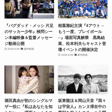
『バグダッド・メッシ 片足
相葉雅紀主演『4アウト ─
のサッカー少年』検問シー
もう一度、プレイボール
ン本編映像＆監督メッセー
─』場面写真解禁 黒島結
ジ動画公開
菜、松本利夫らキャスト登
壇イベントの開催決定
2026.8.06
新作映画
2026.8.06
新作映画
堀田真由が初のシングルマ
坂東龍汰＆岡山天音『我々
ザー役に『私はあなたを知
は宇宙人』カンヌ滞在中の