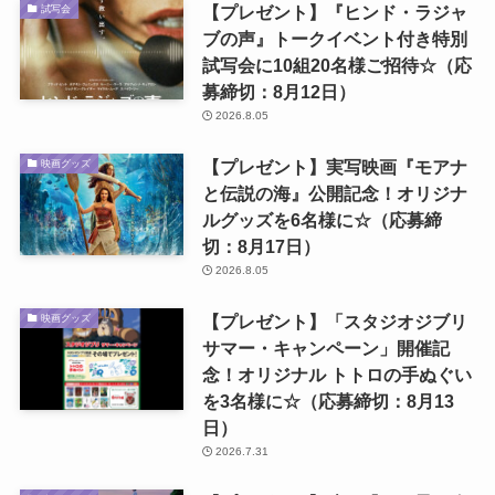
【プレゼント】『ヒンド・ラジャ
試写会
ブの声』トークイベント付き特別
試写会に10組20名様ご招待☆（応
募締切：8月12日）
2026.8.05
【プレゼント】実写映画『モアナ
映画グッズ
と伝説の海』公開記念！オリジナ
ルグッズを6名様に☆（応募締
切：8月17日）
2026.8.05
【プレゼント】「スタジオジブリ
映画グッズ
サマー・キャンペーン」開催記
念！オリジナル トトロの手ぬぐい
を3名様に☆（応募締切：8月13
日）
2026.7.31