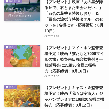
【プレゼント】映画『あの星が降
映画グッズ
る丘で、君とまた出会いたい。』
「百合の花香る特製しおり」＆
「百合の涙拭う特製タオル」のセ
ットを3名様に☆（応募締切：8月
13日）
2026.7.31
【プレゼント】マイ・ホン監督登
試写会
壇予定！映画『猫たちと7000マイ
ルの旅』監督来日舞台挨拶付き一
般試写会に15組30名様ご招待
☆（応募締切：8月16日）
2026.7.30
【プレゼント】キャスト＆監督登
試写会
壇予定！映画『我々は宇宙人』ジ
ャパンプレミアに10組20名様ご招
待☆（応募締切：8月12日）