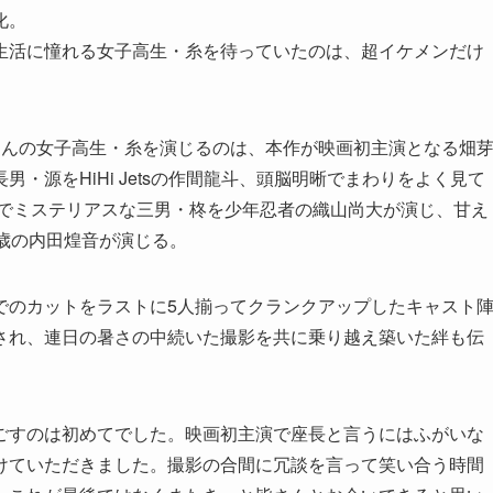
化。
生活に憧れる女子高生・糸を待っていたのは、超イケメンだけ
さんの女子高生・糸を演じるのは、本作が映画初主演となる畑
・源をHiHi Jetsの作間龍斗、頭脳明晰でまわりをよく見て
細でミステリアスな三男・柊を少年忍者の織山尚大が演じ、甘え
歳の内田煌音が演じる。
でのカットをラストに5人揃ってクランクアップしたキャスト
され、連日の暑さの中続いた撮影を共に乗り越え築いた絆も伝
ごすのは初めてでした。映画初主演で座長と言うにはふがいな
けていただきました。撮影の合間に冗談を言って笑い合う時間