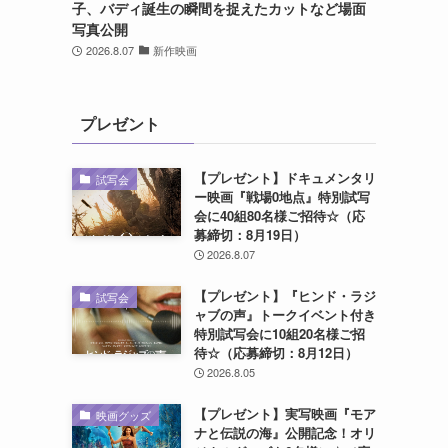
子、バディ誕生の瞬間を捉えたカットなど場面
写真公開
2026.8.07
新作映画
プレゼント
【プレゼント】ドキュメンタリ
試写会
ー映画『戦場0地点』特別試写
会に40組80名様ご招待☆（応
募締切：8月19日）
2026.8.07
【プレゼント】『ヒンド・ラジ
試写会
ャブの声』トークイベント付き
特別試写会に10組20名様ご招
待☆（応募締切：8月12日）
2026.8.05
【プレゼント】実写映画『モア
映画グッズ
ナと伝説の海』公開記念！オリ