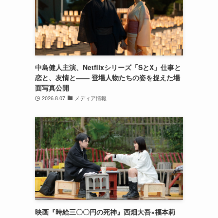
中島健人主演、Netflixシリーズ「SとX」仕事と
恋と、友情と―― 登場人物たちの姿を捉えた場
面写真公開
2026.8.07
メディア情報
映画『時給三〇〇円の死神』西畑大吾×福本莉