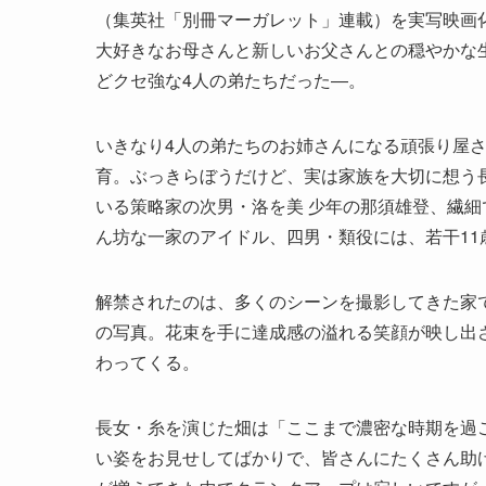
（集英社「別冊マーガレット」連載）を実写映画
大好きなお母さんと新しいお父さんとの穏やかな
どクセ強な4人の弟たちだった―。
いきなり4人の弟たちのお姉さんになる頑張り屋
育。ぶっきらぼうだけど、実は家族を大切に想う長男
いる策略家の次男・洛を美 少年の那須雄登、繊
ん坊な一家のアイドル、四男・類役には、若干11
解禁されたのは、多くのシーンを撮影してきた家
の写真。花束を手に達成感の溢れる笑顔が映し出
わってくる。
長女・糸を演じた畑は「ここまで濃密な時期を過
い姿をお見せしてばかりで、皆さんにたくさん助