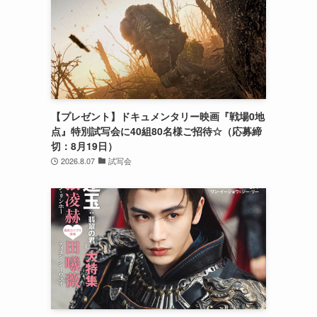
【プレゼント】ドキュメンタリー映画『戦場0地
点』特別試写会に40組80名様ご招待☆（応募締
切：8月19日）
2026.8.07
試写会