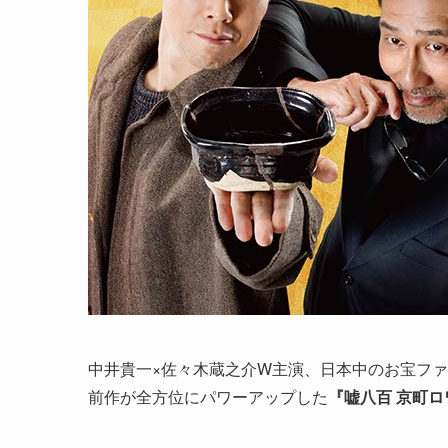
中井貴一×佐々木蔵之介W主演、日本中のお宝フ
前作が全方位にパワーアップした
『嘘八百 京町ロ