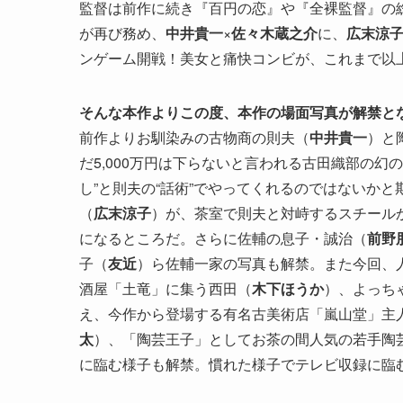
監督は前作に続き『百円の恋』や『全裸監督』の
が再び務め、
中井貴一
×
佐々木蔵之介
に、
広末涼
ンゲーム開戦！美女と痛快コンビが、これまで以
そんな本作よりこの度、本作の場面写真が解禁と
前作よりお馴染みの古物商の則夫（
中井貴一
）と
だ5,000万円は下らないと言われる古田織部の
し”と則夫の“話術”でやってくれるのではないか
（
広末涼子
）が、茶室で則夫と対峙するスチール
になるところだ。さらに佐輔の息子・誠治（
前野
子（
友近
）ら佐輔一家の写真も解禁。また今回、
酒屋「土竜」に集う西田（
木下ほうか
）、よっち
え、今作から登場する有名古美術店「嵐山堂」主
太
）、「陶芸王子」としてお茶の間人気の若手陶
に臨む様子も解禁。慣れた様子でテレビ収録に臨