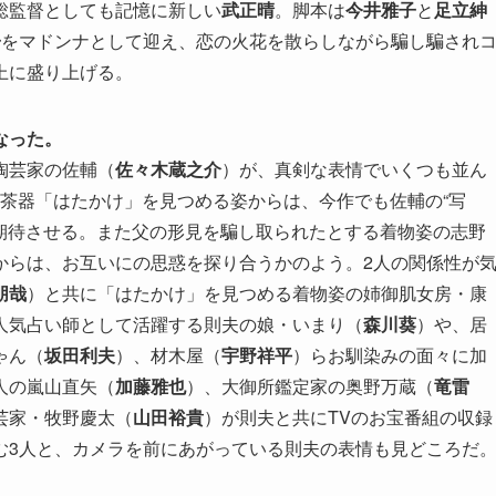
総監督としても記憶に新しい
武正晴
。脚本は
今井雅子
と
足立紳
子
をマドンナとして迎え、恋の火花を散らしながら騙し騙され
上に盛り上げる。
なった。
陶芸家の佐輔（
佐々木蔵之介
）が、真剣な表情でいくつも並ん
幻の茶器「はたかけ」を見つめる姿からは、今作でも佐輔の“写
と期待させる。また父の形見を騙し取られたとする着物姿の志野
からは、お互いにの思惑を探り合うかのよう。2人の関係性が
朋哉
）と共に「はたかけ」を見つめる着物姿の姉御肌女房・康
人気占い師として活躍する則夫の娘・いまり（
森川葵
）や、居
ゃん（
坂田利夫
）、材木屋（
宇野祥平
）らお馴染みの面々に加
人の嵐山直矢（
加藤雅也
）、大御所鑑定家の奥野万蔵（
竜雷
芸家・牧野慶太（
山田裕貴
）が則夫と共にTVのお宝番組の収録
む3人と、カメラを前にあがっている則夫の表情も見どころだ