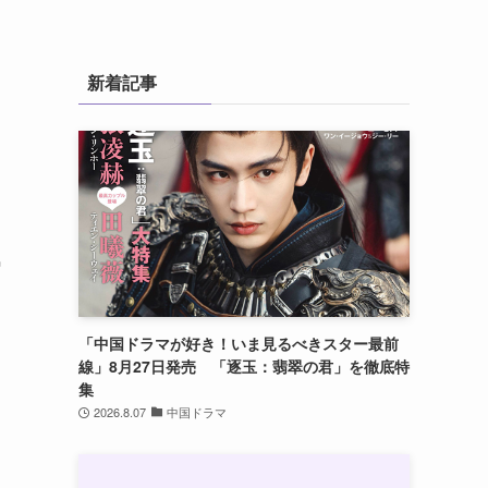
コ
新着記事
気
「中国ドラマが好き！いま見るべきスター最前
線」8月27日発売 「逐玉：翡翠の君」を徹底特
集
2026.8.07
中国ドラマ
。