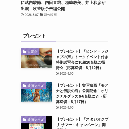
に武内駿輔、内田直哉、種﨑敦美、井上和彦が
出演 吹替版予告編公開
2026.8.07
新作映画
プレゼント
【プレゼント】『ヒンド・ラジ
試写会
ャブの声』トークイベント付き
特別試写会に10組20名様ご招
待☆（応募締切：8月12日）
2026.8.05
【プレゼント】実写映画『モア
映画グッズ
ナと伝説の海』公開記念！オリ
ジナルグッズを6名様に☆（応
募締切：8月17日）
2026.8.05
【プレゼント】「スタジオジブ
映画グッズ
リ サマー・キャンペーン」開