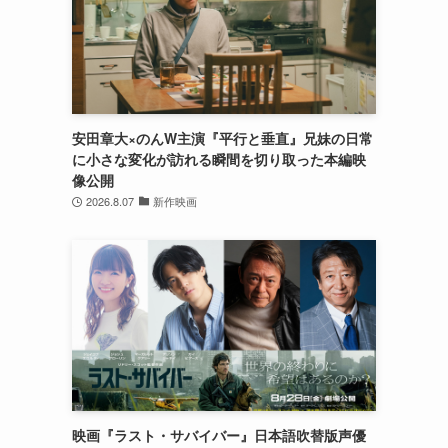
安田章大×のんW主演『平行と垂直』兄妹の日常
に小さな変化が訪れる瞬間を切り取った本編映
像公開
2026.8.07
新作映画
映画『ラスト・サバイバー』日本語吹替版声優