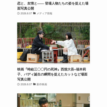
恋と、友情と―― 登場人物たちの姿を捉えた場
面写真公開
2026.8.07
メディア情報
映画『時給三〇〇円の死神』西畑大吾×福本莉
子、バディ誕生の瞬間を捉えたカットなど場面
写真公開
2026.8.07
新作映画