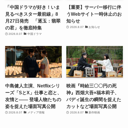
「中国ドラマが好き！いま
【重要】サーバー移行に伴
見るべきスター最前線」8
うWebサイト一時休止のお
月27日発売 「逐玉：翡翠
知らせ
の君」を徹底特集
2026.8.07
お知らせ
2026.8.07
中国ドラマ
中島健人主演、Netflixシリ
映画『時給三〇〇円の死
ーズ「SとX」仕事と恋と、
神』西畑大吾×福本莉子、
友情と―― 登場人物たちの
バディ誕生の瞬間を捉えた
姿を捉えた場面写真公開
カットなど場面写真公開
2026.8.07
メディア情報
2026.8.07
新作映画