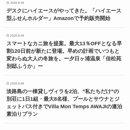
2026.8.08
デスクにハイエースがやってきた。「ハイエース
型ふせんホルダー」Amazonで予約販売開始
2026.8.08
スマートなカニ旅を提案。最大13％OFFとなる早
割120日前が新たに登場。早めの計画でいつもと
変わらぬ大人の冬旅を。ー夕日ヶ浦温泉「佳松苑
別邸ふうか」ー
2026.8.08
淡路島の一棟貸しヴィラを2泊、”私たちだけ”の
別荘に1日1組・最大8名様、プールとサウナとジ
ェットバス付きでVilla Mon Temps AWAJIの連泊
素泊りプラン