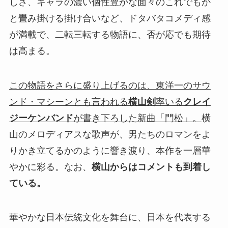
しさ、キャラの濃い個性豊かな面々のこれでもか
と畳み掛ける掛け合いなど、ドタバタコメディ感
が満載で、二転三転する物語に、否が応でも期待
は高まる。
この物語をさらに盛り上げるのは、東洋一のサウ
ンド・マシーンとも言われる
横山剣
率いる
クレイ
ジーケンバンド
が書き下ろした新曲「門松」。
横
山のメロディアスな歌声が、男たちのロマンをよ
りかき立てるかのように響き渡り、本作を一層華
やかに彩る。なお、
横山からはコメントも到着し
ている。
華やかな日本伝統文化を舞台に、日本を代表する