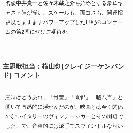
名優
中井貴一
と
佐々木蔵之介
を始めとする豪華キ
ャスト陣が揃い、スケールも、面白さも、開運招
福度もますますパワーアップした世紀のコンゲー
ムの第2幕にぜひご期待を。
主題歌担当：横山剣(クレイジーケンバン
ド) コメント
意味はどうあれ、「骨董」「京都」「嘘八百」と
聞いて直感的に浮かんだのが、映画とは全く関係
のないイタリーのヴィンテージカーとその周辺で
した。で、音楽的には派手でスウィンドルな匂い