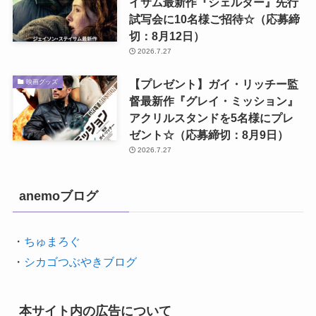
イサム最新作『シェルター』先行
試写会に10名様ご招待☆（応募締
切：8月12日）
2026.7.27
【プレゼント】ガイ・リッチー監
映画グッズ
督最新作『グレイ・ミッション』
アクリルスタンドを5名様にプレ
ゼント☆（応募締切：8月9日）
2026.7.27
anemoブログ
・
ちゅまろぐ
・
シカゴつぶやきブログ
本サイト内の広告について