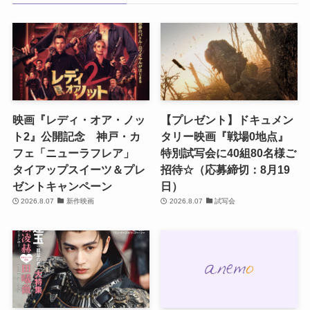
映画『レディ・オア・ノッ
【プレゼント】ドキュメン
ト2』公開記念 神戸・カ
タリー映画『戦場0地点』
フェ「ニューラフレア」
特別試写会に40組80名様ご
タイアップスイーツ＆プレ
招待☆（応募締切：8月19
ゼントキャンペーン
日）
2026.8.07
新作映画
2026.8.07
試写会