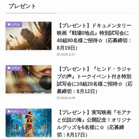
プレゼント
【プレゼント】ドキュメンタリー
試写会
映画『戦場0地点』特別試写会に
40組80名様ご招待☆（応募締切：
8月19日）
2026.8.07
【プレゼント】『ヒンド・ラジャ
試写会
ブの声』トークイベント付き特別
試写会に10組20名様ご招待☆（応
募締切：8月12日）
2026.8.05
【プレゼント】実写映画『モアナ
映画グッズ
と伝説の海』公開記念！オリジナ
ルグッズを6名様に☆（応募締
切：8月17日）