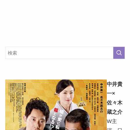
中井貴
一×
佐々木
蔵之介
W主