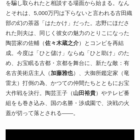
を騙し取られたと相談する場面から始まる。なん
とそれは、5,000万円は下らないと言われる古田織
部の幻の茶器「はたかけ」だった。志野にほださ
れた則夫は、同じく彼女の魅力のとりこになった
陶芸家の佐輔（
佐々木蔵之介
）とコンビを再結
成。今度は「ひと儲け」ならぬ「ひと助け」のた
め、お宝眠る古都・京都を舞台に、新たな敵：有
名古美術店主人（
加藤雅也
）、大御所鑑定家（竜
雷太）打倒の為、かつての仲間たちとともにお宝
大作戦を決行。陶芸王子（
山田裕貴
）やテレビ番
組をも巻き込み、国の名勝・渉成園で、決戦の火
蓋が切って落とされる――。