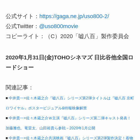
公式サイト：
https://gaga.ne.jp/uso800-2/
公式Twitter：
@uso800movie
コピーライト：（C）2020「嘘八百」製作委員会
2020年1月31日(金)TOHOシネマズ 日比谷他全国ロ
ードショー
関連記事：
■
中井貴一×佐々木蔵之介『嘘八百』シリーズ第2弾タイトルは『嘘八百 京町
ロワイヤル』ポスタービジュアル&特報映像解禁
■
中井貴一×佐々木蔵之介Ｗ主演『嘘八百』シリーズ第二弾キャスト発表！
加藤雅也、竜雷太、山田裕貴ら参戦－2020年1月公開
■
中井貴一×佐々木蔵之介共演映画『嘘八百』シリーズ第2弾製作決定！着物