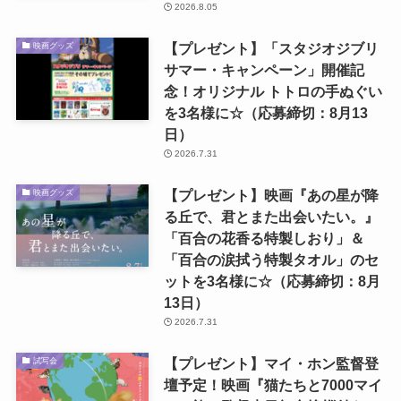
2026.8.05
【プレゼント】「スタジオジブリ
映画グッズ
サマー・キャンペーン」開催記
念！オリジナル トトロの手ぬぐい
を3名様に☆（応募締切：8月13
日）
2026.7.31
【プレゼント】映画『あの星が降
映画グッズ
る丘で、君とまた出会いたい。』
「百合の花香る特製しおり」＆
「百合の涙拭う特製タオル」のセ
ットを3名様に☆（応募締切：8月
13日）
2026.7.31
【プレゼント】マイ・ホン監督登
試写会
壇予定！映画『猫たちと7000マイ