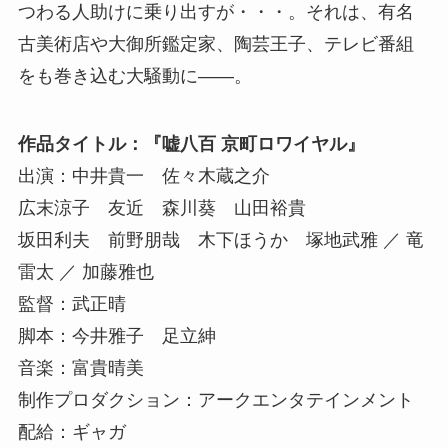
つわる人助けに乗り出すが・・・。それは、有名
古美術店や大御所鑑定家、陶芸王子、テレビ番組
をも巻き込む大騒動に――。
作品タイトル：『嘘八百 京町ロワイヤル』
出演：中井貴一 佐々木蔵之介
広末涼子 友近 森川葵 山田裕貴
坂田利夫 前野朋哉 木下ほうか 塚地武雅 ／ 竜
雷太 ／ 加藤雅也
監督：武正晴
脚本：今井雅子 足立紳
音楽：富貴晴美
制作プロダクション：アークエンタテインメント
配給：ギャガ