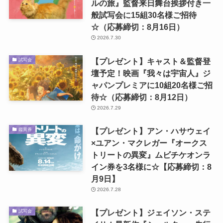
ルの旅』監督来日舞台挨拶付き一
般試写会に15組30名様ご招待
☆（応募締切：8月16日）
2026.7.30
【プレゼント】キャスト＆監督登
試写会
壇予定！映画『我々は宇宙人』ジ
ャパンプレミアに10組20名様ご招
待☆（応募締切：8月12日）
2026.7.29
【プレゼント】アン・ハサウェイ
鑑賞券
×ユアン・マクレガー『オークス
トリートの異変』ムビチケオンラ
イン券を3名様に☆【応募締切：8
月9日】
2026.7.28
【プレゼント】ジェイソン・ステ
試写会