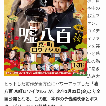
演、日
本中の
お宝フ
ァン、
コメデ
ィファ
ンを笑
いと感
動の渦
に巻き
込み大
ヒットした前作が全方位にパワーアップした
『嘘
八百 京町ロワイヤル』が、来年1月31日(金)より全
国公開となる。
この度、本作の予告編映像とポス