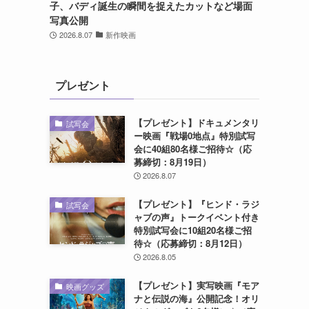
子、バディ誕生の瞬間を捉えたカットなど場面
写真公開
2026.8.07
新作映画
プレゼント
【プレゼント】ドキュメンタリ
試写会
ー映画『戦場0地点』特別試写
会に40組80名様ご招待☆（応
募締切：8月19日）
2026.8.07
【プレゼント】『ヒンド・ラジ
試写会
ャブの声』トークイベント付き
特別試写会に10組20名様ご招
待☆（応募締切：8月12日）
2026.8.05
【プレゼント】実写映画『モア
映画グッズ
ナと伝説の海』公開記念！オリ