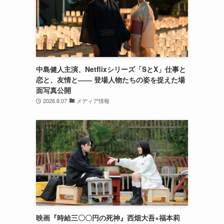
中島健人主演、Netflixシリーズ「SとX」仕事と
恋と、友情と―― 登場人物たちの姿を捉えた場
面写真公開
2026.8.07
メディア情報
映画『時給三〇〇円の死神』西畑大吾×福本莉