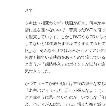
さて
タキは（相変わらず）映画が好き。何やかや
店に足を運べないので、昔買ったDVDを引
く鑑賞しています。しかしDVDやらCDやら
してないと10年経たず手垢でくすんでカビ
(×_×;) そんなセリフはおろかカメラアン
何度も観ている映画をあらためて流している
と言うか「感情移入」のポイントが以前と違
気付きました。
かつて（ってか若い頃）は主役の派手な立ち
「老害バディうっざ、足引っ張んなよ！（←
どと偉そうに思っていたのが、いつしか「年
よ、バディがんばれ！」に。増えた皺と減っ