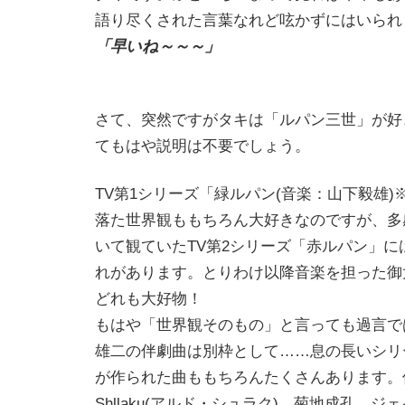
語り尽くされた言葉なれど呟かずにはいられ
「早いね～～～」
さて、突然ですがタキは「ルパン三世」が好
てもはや説明は不要でしょう。
TV第1シリーズ「緑ルパン(音楽：山下毅雄
落た世界観ももちろん大好きなのですが、多
いて観ていたTV第2シリーズ「赤ルパン」に
れがあります。とりわけ以降音楽を担った御
どれも大好物！
もはや「世界観そのもの」と言っても過言で
雄二の伴劇曲は別枠として……息の長いシリ
が作られた曲ももちろんたくさんあります。佐
Shllaku(アルド・シュラク)、菊地成孔、ジ