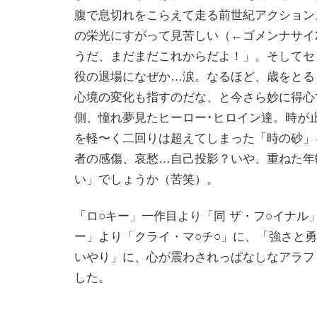
腹で息切れをこらえて走る前世紀アクション
の栄光にすがって見苦しい（←ゴメンナサイ
うだ、まだまだこれからだよ！」。そしてセ
役の退場になぜか…涙。なるほど、歳をとる
心境の変化も指すのだな、と今さら妙に得心
側、憧れ夢見たヒーロー･ヒロイン達。時が
を軽〜く二回りは超えてしまった「時の砂」
者の感傷、哀愁…自己投影？いや、重ねた年
い」でしょうか（苦笑）。
「ロ○キー」一作目より「同 ザ・フ○イナル
ー」より「クライ・マ○チ○」に、「強さと
いやり」に、心が震わされっぱなしなアラフ
した。