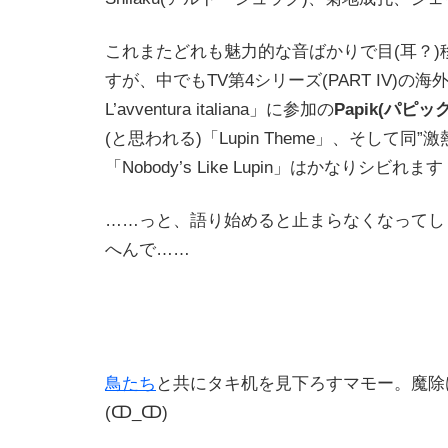
これまたどれも魅力的な音ばかりで目(耳？)
すが、中でもTV第4シリーズ(PART IV)の海外版「L
L’avventura italiana」に参加の
Papik(パピック
(と思われる)「Lupin Theme」、そして同”
「Nobody’s Like Lupin」はかなりシビれま
……っと、語り始めると止まらなくなってし
へんで……
鳥たち
と共にタキ机を見下ろすマモー。魔除
(ↀ_ↀ)