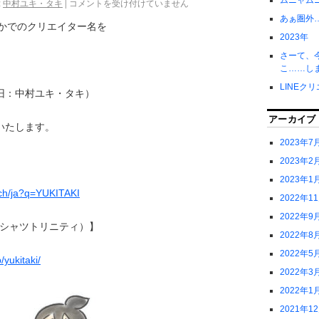
ムニャム
:
中村ユキ・タキ
|
コメントを受け付けていません
あぁ圏外
ほかでのクリエイター名を
2023年
さーて、
こ……し
LINEク
旧：中村ユキ・タキ）
アーカイブ
いたします。
2023年7
2023年2
2023年1
arch/ja?q=YUKITAKI
2022年1
2022年9
TY（Tシャツトリニティ）】
2022年8
2022年5
/yukitaki/
2022年3
2022年1
2021年1