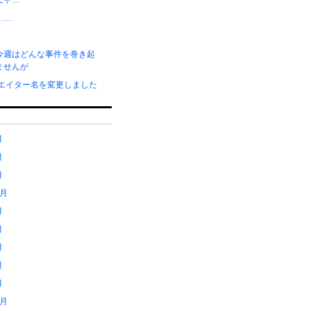
ニャ…
……
今週はどんな事件を巻き起
ませんが
リエイター名を変更しました
月
月
月
1月
月
月
月
月
月
2月